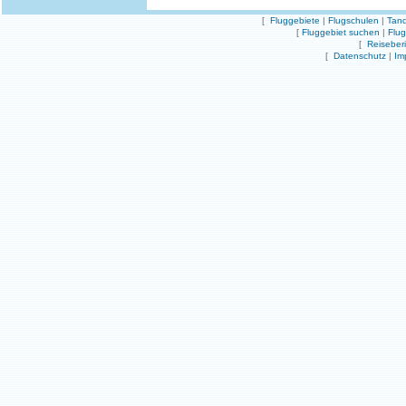
[
Fluggebiete
|
Flugschulen
|
Tand
[
Fluggebiet suchen
|
Flu
[
Reiseber
[
Datenschutz
|
Im