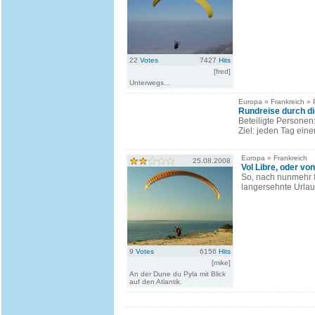
22
Votes
7427
Hits
[fred]
Unterwegs...
Europa » Frankreich » 
Rundreise durch d
Beteiligte Personen
Ziel: jeden Tag eine
Europa » Frankreich
25.08.2008
Vol Libre, oder vo
So, nach nunmehr 8
langersehnte Urlaub
9
Votes
6156
Hits
[mike]
An der Dune du Pyla mit Blick
auf den Atlantik.