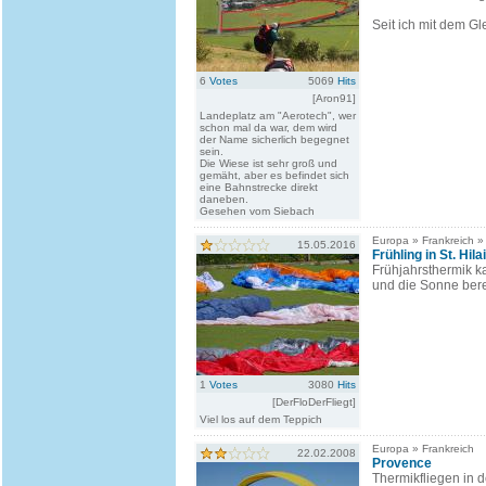
Seit ich mit dem Gl
6
Votes
5069
Hits
[Aron91]
Landeplatz am "Aerotech", wer
schon mal da war, dem wird
der Name sicherlich begegnet
sein.
Die Wiese ist sehr groß und
gemäht, aber es befindet sich
eine Bahnstrecke direkt
daneben.
Gesehen vom Siebach
Europa » Frankreich 
15.05.2016
Frühling in St. Hila
Frühjahrsthermik kan
und die Sonne bere
1
Votes
3080
Hits
[DerFloDerFliegt]
Viel los auf dem Teppich
Europa » Frankreich
22.02.2008
Provence
Thermikfliegen in d