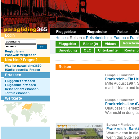
Fluggebiete
Flugschulen
Reisen
So
Login
Home
» Reisen »
Reiseberichte
»
Europa
»
Frank
Reiseberi
Fluggebiet
Bilder (0)
Videos
Umgebung
OLC
Unterkünfte
Routenp
Registrieren
Passwort vergessen
Neu hier? Fragen?
Was ist paragliding365?
Reisen
Häufig gestellte Fragen
Erfassen
Europa » Frankreich
Frankreich - Ein Ur
Fluggebiet erfassen
Mitte August 1997, 
Flugschule erfassen
macht Urlaub und ich
Reisebericht erfassen
Termin erfassen
Weltkarte
Europa » Frankreich
Frankreich - Lac d'
Urlaubszeit, Ferienz
Wer nicht in der gl
Europa » Frankreich
13.01.2008
Frankreich - Sank
Warum denn in die
wenn das Gute lieg