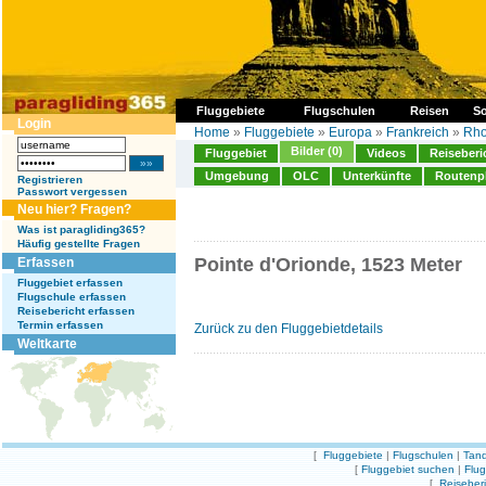
Fluggebiete
Flugschulen
Reisen
So
Login
Home
»
Fluggebiete
»
Europa
»
Frankreich
»
Rho
Bilder (0)
Fluggebiet
Videos
Reiseberi
Umgebung
OLC
Unterkünfte
Routenp
Registrieren
Passwort vergessen
Neu hier? Fragen?
Was ist paragliding365?
Häufig gestellte Fragen
Pointe d'Orionde, 1523 Meter
Erfassen
Fluggebiet erfassen
Flugschule erfassen
Reisebericht erfassen
Termin erfassen
Zurück zu den Fluggebietdetails
Weltkarte
[
Fluggebiete
|
Flugschulen
|
Tand
[
Fluggebiet suchen
|
Flu
[
Reiseber