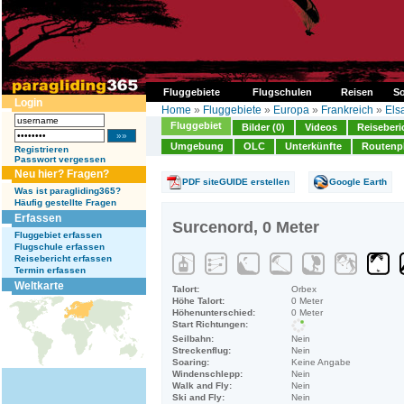
Fluggebiete
Flugschulen
Reisen
So
Login
Home
»
Fluggebiete
»
Europa
»
Frankreich
»
Els
Fluggebiet
Bilder (0)
Videos
Reiseberi
Umgebung
OLC
Unterkünfte
Routenp
Registrieren
Passwort vergessen
Neu hier? Fragen?
PDF siteGUIDE erstellen
Google Earth
Was ist paragliding365?
Häufig gestellte Fragen
Erfassen
Surcenord, 0 Meter
Fluggebiet erfassen
Flugschule erfassen
Reisebericht erfassen
Termin erfassen
Weltkarte
Talort:
Orbex
Höhe Talort:
0 Meter
Höhenunterschied:
0 Meter
Start Richtungen:
Seilbahn:
Nein
Streckenflug:
Nein
Soaring:
Keine Angabe
Windenschlepp:
Nein
Walk and Fly:
Nein
Ski and Fly:
Nein