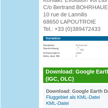
Kontakt: Evolution Vol Lib
C/o Bertrand BOHRHAU
10 rue de Lannilis
68650 LAPOUTROIE
Tel.: +33 (0)389472433
Startplätze
Startplatz:
Surcenord
Startrichtung:
NO
Schwierigkeit:
mittel
Höhe über NN:
0
Download: Google Earth
(IGC, OLC)
Download: Google Earth Da
Fluggebiet als KML-Datei
KML-Datei