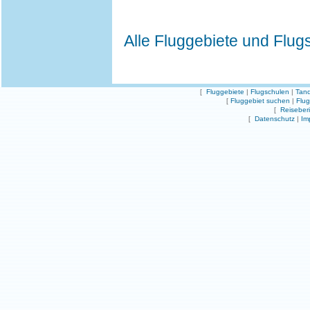
Alle Fluggebiete und Flug
[
Fluggebiete
|
Flugschulen
|
Tand
[
Fluggebiet suchen
|
Flu
[
Reiseber
[
Datenschutz
|
Im