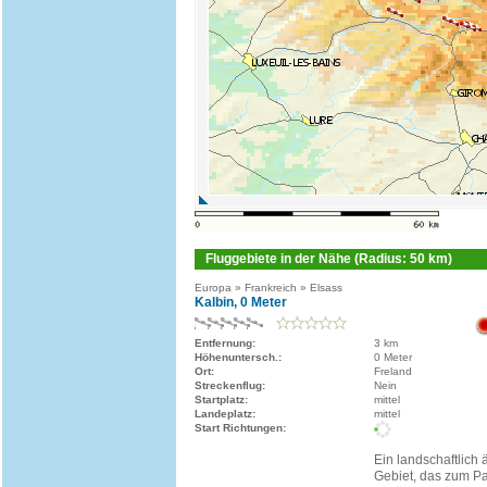
Fluggebiete in der Nähe (Radius: 50 km)
Europa » Frankreich » Elsass
Kalbin, 0 Meter
Entfernung:
3 km
Höhenuntersch.:
0 Meter
Ort:
Freland
Streckenflug:
Nein
Startplatz:
mittel
Landeplatz:
mittel
Start Richtungen:
Ein landschaftlich 
Gebiet, das zum P