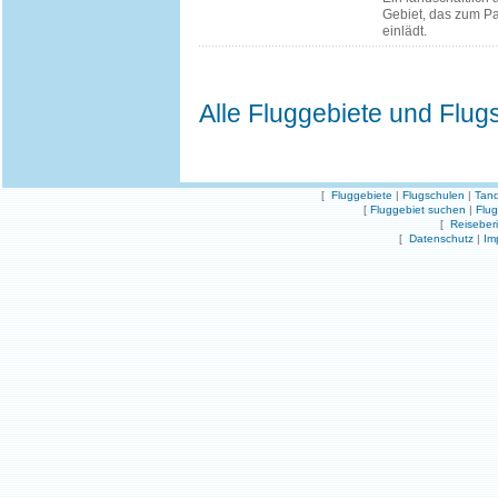
Gebiet, das zum P
einlädt.
Alle Fluggebiete und Flug
[
Fluggebiete
|
Flugschulen
|
Tand
[
Fluggebiet suchen
|
Flu
[
Reiseber
[
Datenschutz
|
Im