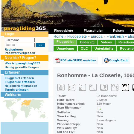
Fluggebiete
Flugschulen
Reisen
So
Login
Home
»
Fluggebiete
»
Europa
»
Frankreich
»
Els
Fluggebiet
Bilder (0)
Videos
Reiseberi
Umgebung
OLC
Unterkünfte
Routenp
Registrieren
Passwort vergessen
Neu hier? Fragen?
PDF siteGUIDE erstellen
Google Earth
Was ist paragliding365?
Häufig gestellte Fragen
Erfassen
Bonhomme - La Closerie, 106
Fluggebiet erfassen
Flugschule erfassen
Reisebericht erfassen
Termin erfassen
Weltkarte
Talort:
Le Bonhomme
Höhe Talort:
0 Meter
Höhenunterschied:
320 Meter
Start Richtungen:
Seilbahn:
Nein
Streckenflug:
Nein
Soaring:
Keine Angabe
Windenschlepp:
Nein
Walk and Fly:
Nein
Ski and Fly:
Nein