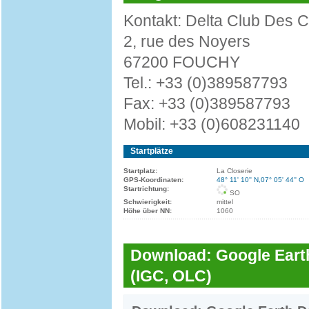
Kontakt: Delta Club Des 
2, rue des Noyers
67200 FOUCHY
Tel.: +33 (0)389587793
Fax: +33 (0)389587793
Mobil: +33 (0)608231140
Startplätze
Startplatz:
La Closerie
GPS-Koordinaten:
48° 11' 10'' N,07° 05' 44'' O
Startrichtung:
SO
Schwierigkeit:
mittel
Höhe über NN:
1060
Download: Google Earth
(IGC, OLC)