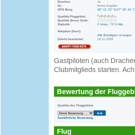
Drachen:
Ja
UL:
Keine Angabe
GPS Berg:
48° 11' 10'' N,07° 05' 44'' 
Qualität Fluggebiet:
Qualität dieser Seite:
Statistik:
0
Votes
, 7374
Hits
Adoption (User):
-
Alle Beteiligten anzeigen
Zuletzt bearbeitet:
16.11.2006
Gastpiloten (auch Drachenf
Clubmitglieds starten. Ac
Bewertung der Fluggebi
Qualität des Fluggebiets
Ausführliche Bewertung
Flug