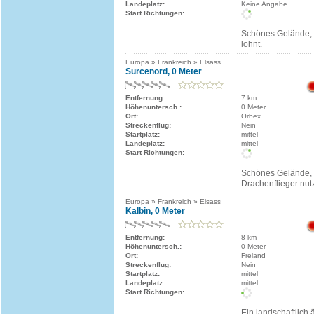
Landeplatz:
Keine Angabe
Start Richtungen:
Schönes Gelände, 
lohnt.
Europa » Frankreich » Elsass
Surcenord, 0 Meter
Entfernung:
7 km
Höhenuntersch.:
0 Meter
Ort:
Orbex
Streckenflug:
Nein
Startplatz:
mittel
Landeplatz:
mittel
Start Richtungen:
Schönes Gelände,
Drachenflieger nu
Europa » Frankreich » Elsass
Kalbin, 0 Meter
Entfernung:
8 km
Höhenuntersch.:
0 Meter
Ort:
Freland
Streckenflug:
Nein
Startplatz:
mittel
Landeplatz:
mittel
Start Richtungen:
Ein landschaftlich 