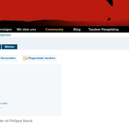
nstiges
Wir über uns
Community
Blog
Tandem Paragliding
itanien
Wetter
Versenden
Flugschule merken
n.com
..
ter ist Philippe Marck.