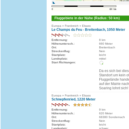
Fluggebiete in der Nähe (Radius: 50 km)
Europa » Frankreich » Elsass
Le Champs du Feu - Breitenbach, 1050 Meter
Entfernung:
8 km
Höhenuntersch.:
660 Meter
Ort:
Breitenbach
Streckenflug:
Nein
Startplatz:
leicht
Landeplatz:
mittel
Start Richtungen:
Da es sich bei die
Standort um kein off
Fluggelände handel
auf der Mairie nac
Soaring lohnt sich!
Europa » Frankreich » Elsass
Schnepfenried, 1220 Meter
Entfernung:
9 km
Höhenuntersch.:
620 Meter
Ort:
68380 Sondernach
Streckenflug:
Nein
Startplatz:
leicht
Landeplatz:
schwer