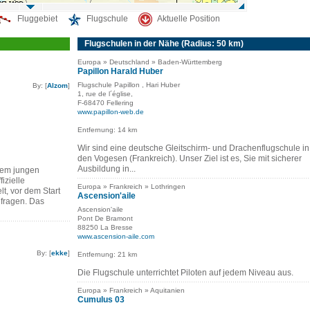
Fluggebiet
Flugschule
Aktuelle Position
Flugschulen in der Nähe (Radius: 50 km)
Europa » Deutschland » Baden-Württemberg
Papillon Harald Huber
Flugschule Papillon , Hari Huber
By: [
Alzom
]
1, rue de l´église,
F-68470 Fellering
www.papillon-web.de
Entfernung: 14 km
Wir sind eine deutsche Gleitschirm- und Drachenflugschule in
den Vogesen (Frankreich). Unser Ziel ist es, Sie mit sicherer
Ausbildung in...
sem jungen
izielle
Europa » Frankreich » Lothringen
t, vor dem Start
Ascension'aile
hfragen. Das
Ascension'aile
Pont De Bramont
88250 La Bresse
www.ascension-aile.com
By: [
ekke
]
Entfernung: 21 km
Die Flugschule unterrichtet Piloten auf jedem Niveau aus.
Europa » Frankreich » Aquitanien
Cumulus 03