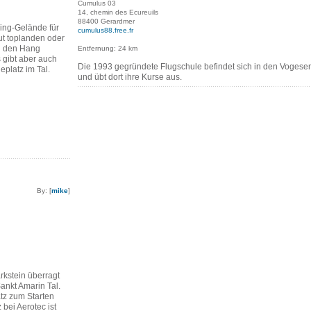
Cumulus 03
14, chemin des Ecureuils
88400 Gerardmer
ing-Gelände für
cumulus88.free.fr
ut toplanden oder
in den Hang
Entfernung: 24 km
 gibt aber auch
Die 1993 gegründete Flugschule befindet sich in den Vogese
eplatz im Tal.
und übt dort ihre Kurse aus.
By: [
mike
]
rkstein überragt
ankt Amarin Tal.
atz zum Starten
bei Aerotec ist