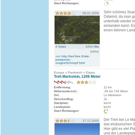
Start Richtungen:
Sehr schönes Soar
08.01.2009
Ostwind, da man g
unterhalb wieder 
einlanden kann. Es
einen kleinen Land
4
Votes
4264
Hits
[ekke]
von
http://lavl.free.fr/site-
parapente-
vosges/Schnepf.html
Europa » Frankreich » Elsass
Treh Markstein, 1206 Meter
Entfernung:
11 km
Höhenuntersch.:
-39 bis 746 Meter
Ort:
Le Markstein
Streckenflug:
Ja
Startplatz:
leicht
Landeplatz:
leicht
Start Richtungen:
Der Treh bei Le Ma
27.12.2005
das elsässischen S
Hier gibt es viel Pl
und der Landeplatz 