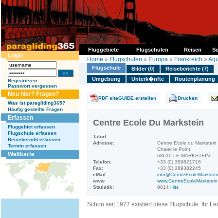
Fluggebiete
Flugschulen
Reisen
So
Login
Home
»
Flugschulen
»
Europa
»
Frankreich
»
Aqu
Flugschule
Bilder (0)
Reiseberichte (7)
Umgebung
Unterk�nfte
Routenplanung
Registrieren
Passwort vergessen
Neu hier? Fragen?
PDF siteGUIDE erstellen
Drucken
Was ist paragliding365?
Häufig gestellte Fragen
Erfassen
Centre Ecole Du Markstein
Fluggebiet erfassen
Flugschule erfassen
Talort:
Reisebericht erfassen
Adresse:
Centre Ecole du Markstein
Termin erfassen
Chalet le Point
Weltkarte
68610 LE MARKSTEIN
Telefon:
+33 (0) 389821716
Fax:
+33 (0) 389382245
eMail
info@CentreEcoleMarkstei
www
www.CentreEcoleMarkstein.
Statistik:
9014
Hits
Schon seit 1977 existiert diese Flugschule. Ihr Lei