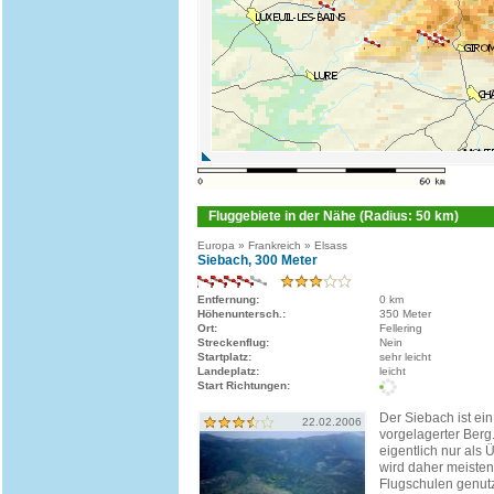
Fluggebiete in der Nähe (Radius: 50 km)
Europa » Frankreich » Elsass
Siebach, 300 Meter
Entfernung:
0 km
Höhenuntersch.:
350 Meter
Ort:
Fellering
Streckenflug:
Nein
Startplatz:
sehr leicht
Landeplatz:
leicht
Start Richtungen:
Der Siebach ist ei
22.02.2006
vorgelagerter Berg.
eigentlich nur als
wird daher meisten
Flugschulen genutz