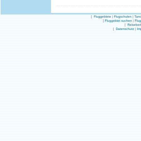
[
Fluggebiete
|
Flugschulen
|
Tand
[
Fluggebiet suchen
|
Flu
[
Reiseber
[
Datenschutz
|
Im