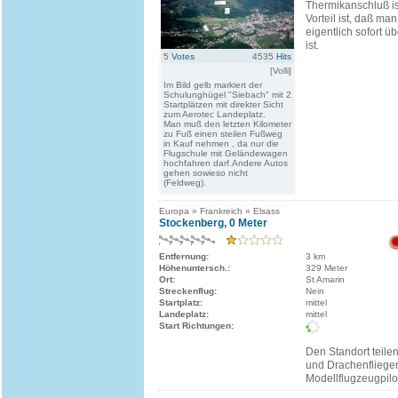
Thermikanschluß is
Vorteil ist, daß ma
eigentlich sofort 
ist.
5
Votes
4535
Hits
[Volli]
Im Bild gelb markiert der
Schulunghügel "Siebach" mit 2
Startplätzen mit direkter Sicht
zum Aerotec Landeplatz.
Man muß den letzten Kilometer
zu Fuß einen steilen Fußweg
in Kauf nehmen , da nur die
Flugschule mit Geländewagen
hochfahren darf.Andere Autos
gehen sowieso nicht
(Feldweg).
Europa » Frankreich » Elsass
Stockenberg, 0 Meter
Entfernung:
3 km
Höhenuntersch.:
329 Meter
Ort:
St Amarin
Streckenflug:
Nein
Startplatz:
mittel
Landeplatz:
mittel
Start Richtungen:
Den Standort teilen
und Drachenflieger
Modellflugzeugpilo