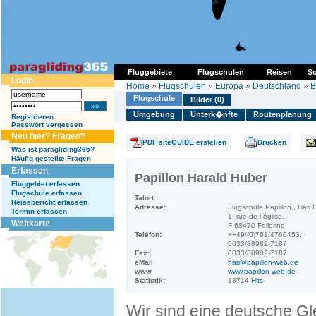
Fluggebiete
Flugschulen
Reisen
So
Login
Home
»
Flugschulen
»
Europa
»
Deutschland
»
B
Flugschule
Bilder (0)
Umgebung
Unterk�nfte
Routenplanung
Registrieren
Passwort vergessen
Neu hier? Fragen?
PDF siteGUIDE erstellen
Drucken
Was ist paragliding365?
Häufig gestellte Fragen
Erfassen
Papillon Harald Huber
Fluggebiet erfassen
Flugschule erfassen
Talort:
Reisebericht erfassen
Adresse:
Flugschule Papillon , Hari 
Termin erfassen
1, rue de l´église,
Weltkarte
F-68470 Fellering
Telefon:
++49/(0)761/4760453,
0033/38982-7187
Fax:
0033/38982-7187
eMail
hari@papillon-web.de
www
www.papillon-web.de
Statistik:
13714
Hits
Wir sind eine deutsche Gl