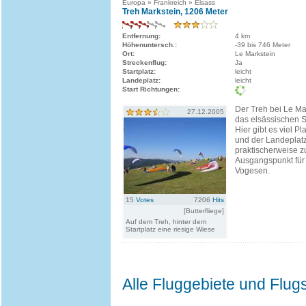
Europa » Frankreich » Elsass
Treh Markstein, 1206 Meter
Entfernung:
4 km
Höhenuntersch.:
-39 bis 746 Meter
Ort:
Le Markstein
Streckenflug:
Ja
Startplatz:
leicht
Landeplatz:
leicht
Start Richtungen:
Der Treh bei Le Ma
27.12.2005
das elsässischen S
Hier gibt es viel Pl
und der Landeplatz 
praktischerweise 
Ausgangspunkt für 
Vogesen.
15
Votes
7206
Hits
[Butterfliege]
Auf dem Treh, hinter dem
Startplatz eine riesige Wiese
Alle Fluggebiete und Flu