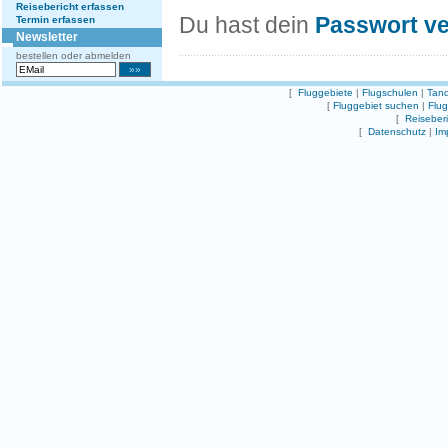
Reisebericht erfassen
Du hast dein
Passwort v
Termin erfassen
Newsletter
bestellen oder abmelden
[
Fluggebiete
|
Flugschulen
|
Tand
[
Fluggebiet suchen
|
Flu
[
Reiseber
[
Datenschutz
|
Im