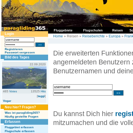
Fluggebiete
Flugschulen
Reisen
So
Login
Home
» Reisen »
Reiseberichte
»
Europa
»
Frank
Registrieren
Die erweiterten Funktion
Passwort vergessen
Bild des Tages
angemeldeten Benutzern z
22.09.2020
Benutzernamen und deine
465
Votes
13525
Hits
[
taggi
]
Vogar
Neu hier? Fragen?
Du kannst Dich hier
regis
Was ist paragliding365?
Häufig gestellte Fragen
mitzumachen und die volle
Erfassen
Fluggebiet erfassen
Flugschule erfassen