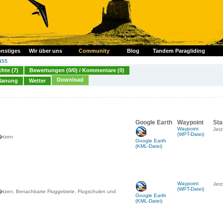
nstiges
Wir über uns
Community
Blog
Tandem Paragliding
ass
chte (7)
Bewertungen (0/0) / Kommentare (0)
Download
lanung
Wetter
Google Earth
Waypoint
Sta
Waypoint
Jetz
(WPT-Datei)
l�tzen
Google Earth
(KML-Datei)
Waypoint
Jetz
(WPT-Datei)
l�tzen, Benachbarte Fluggebiete, Flugschulen und
Google Earth
(KML-Datei)