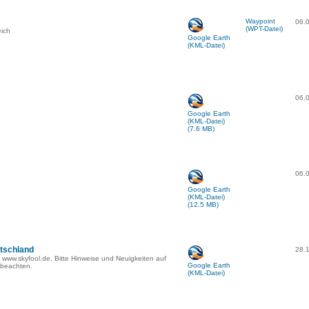
Waypoint
06.
(WPT-Datei)
eich
Google Earth
(KML-Datei)
06.
Google Earth
(KML-Datei)
(7.6 MB)
06.
Google Earth
(KML-Datei)
(12.5 MB)
tschland
28.
 www.skyfool.de. Bitte Hinweise und Neuigkeiten auf
Google Earth
beachten.
(KML-Datei)