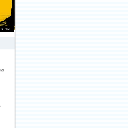
Suche
nd
t
t