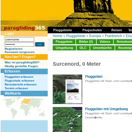
Fluggebiete
Flugschulen
Reisen
So
Login
Home
»
Fluggebiete
»
Europa
»
Frankreich
»
Els
Fluggebiet
Bilder (0)
Videos
Reiseberi
Umgebung
OLC
Unterkünfte
Routenp
Registrieren
Passwort vergessen
Neu hier? Fragen?
Was ist paragliding365?
Surcenord, 0 Meter
Häufig gestellte Fragen
Erfassen
Fluggebiet
Fluggebiet erfassen
Flugschule erfassen
Fluggebiet mit Start- und Landep
Reisebericht erfassen
Termin erfassen
Weltkarte
Fluggebiet mit Umgebung
Fluggebiet mit Start- und Landep
Unterk�nfte.