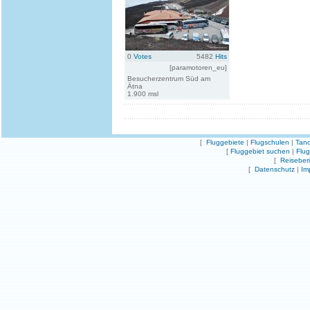
0
Votes
5482
Hits
[paramotoren_eu]
Besucherzentrum Süd am
Ätna
1.900 msl
[
Fluggebiete
|
Flugschulen
|
Tand
[
Fluggebiet suchen
|
Flu
[
Reiseber
[
Datenschutz
|
Im