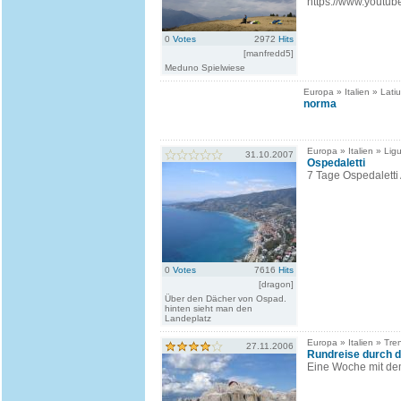
https://www.yout
0
Votes
2972
Hits
[manfredd5]
Meduno Spielwiese
Europa » Italien » Lati
norma
Europa » Italien » Ligu
31.10.2007
Ospedaletti
7 Tage Ospedaletti
0
Votes
7616
Hits
[dragon]
Über den Dächer von Ospad.
hinten sieht man den
Landeplatz
Europa » Italien » Tren
27.11.2006
Rundreise durch d
Eine Woche mit de