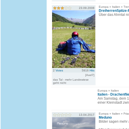
Europa » Italien » Tren
23.09.2008
DreiherrenSpitze-P
Über das Ahrntal n
2
Votes
5916
Hits
[Axel7]
das Tal - mehr Landewiese
geht nicht
Europa » Italien
Italien - Drachenfl
Am Samstag, dem 11.
einer Kleinstadt zw
Europa » Italien » Fria
13.04.2017
Meduno
Bilder sagen mehr a