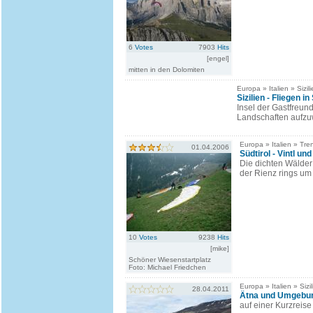
6
Votes
7903
Hits
[engel]
mitten in den Dolomiten
Europa » Italien » Sizil
Sizilien - Fliegen in 
Insel der Gastfreun
Landschaften aufzu
Europa » Italien » Tren
01.04.2006
Südtirol - Vintl u
Die dichten Wälder 
der Rienz rings um V
10
Votes
9238
Hits
[mike]
Schöner Wiesenstartplatz
Foto: Michael Friedchen
Europa » Italien » Sizil
28.04.2011
Ätna und Umgebu
auf einer Kurzreis