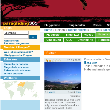
Fluggebiete
Flugschulen
Reisen
So
Login
Home
» Reisen »
Reiseberichte
»
Europa
»
Italie
Reiseber
Fluggebiet
Bilder (11)
Videos
Umgebung
OLC
Unterkünfte
Routenp
Registrieren
Passwort vergessen
Neu hier? Fragen?
Was ist paragliding365?
Reisen
Häufig gestellte Fragen
Erfassen
Europa » Italien » Ven
20.03.2007
Bassano
Fluggebiet erfassen
Tolle Unterkunft i
Flugschule erfassen
Habe mehrmals gebu
Reisebericht erfassen
Termin erfassen
Weltkarte
13
Votes
10482
Hits
[wcplupo]
Bassano Flatland: Ml weg vom
Berg ins Flache - auch hier
trägt es wunderschön und vor
allem ganz weich. Foto: