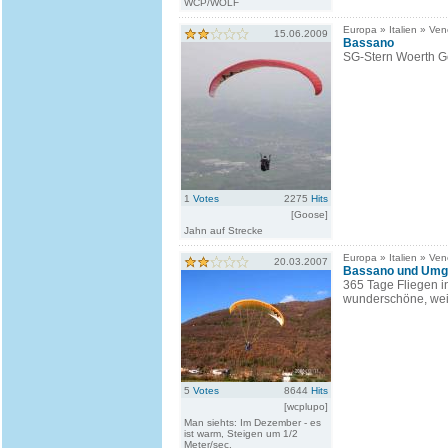
WCP/WOLF
Europa » Italien » Ven
15.06.2009
Bassano
SG-Stern Woerth G
1
Votes
2275
Hits
[Goose]
Jahn auf Strecke
Europa » Italien » Ven
20.03.2007
Bassano und Umge
365 Tage Fliegen i
wunderschöne, wei
5
Votes
8644
Hits
[wcplupo]
Man siehts: Im Dezember - es
ist warm, Steigen um 1/2
Meter/sec.