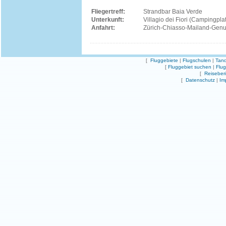
Fliegertreff:
Strandbar Baia Verde
Unterkunft:
Villagio dei Fiori (Campingpla
Anfahrt:
Zürich-Chiasso-Mailand-Gen
[
Fluggebiete
|
Flugschulen
|
Tand
[
Fluggebiet suchen
|
Flu
[
Reiseber
[
Datenschutz
|
Im