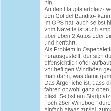
hin.
An den Hauptstartplatz- w
den Col del Bandito- kan
im GPS hat, auch selbst h
vom Navette ist auch emp
aber eben 2 Autos oder ein
und herfährt.
Als Problem in Ospedaletti
herausgestellt, der sich 
offensichtlich öfter aufba
vor heftigen Windböen gew
man dann, was damit gemein
Das Ärgerliche ist, dass di
fahren obwohl ganz oben 
bläst. Selbst am Startpla
noch 28er Windböen durch
einfach etwas zuviel, zum