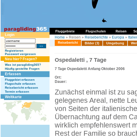
Fluggebiete
Flugschulen
Reisen
So
Login
Home
» Reisen »
Reiseberichte
»
Europa
»
Italie
Reisebericht
Bilder (3)
Umgebung
Wei
Registrieren
Passwort vergessen
Neu hier? Fragen?
Ospedaletti , 7 Tage
Was ist paragliding365?
7 Tage Ospedaletti Anfang Oktober 2006
Häufig gestellte Fragen
Erfassen
Ort:
Fluggebiet erfassen
Dauer:
Flugschule erfassen
Reisebericht erfassen
Zunächst einmal ist zu sa
Termin erfassen
Weltkarte
gelegenes Areal, nette Leu
von Seiten der italienisch
Übernachtung auf dem Camp
wirklich empfehlenswert m
Rest der Familie so brauch