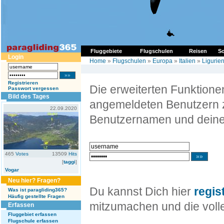
Fluggebiete
Flugschulen
Reisen
So
Login
Home
»
Flugschulen
»
Europa
»
Italien
»
Ligurie
Registrieren
Die erweiterten Funktion
Passwort vergessen
Bild des Tages
angemeldeten Benutzern z
22.09.2020
Benutzernamen und deine
465
Votes
13509
Hits
[
taggi
]
Vogar
Neu hier? Fragen?
Du kannst Dich hier
regis
Was ist paragliding365?
Häufig gestellte Fragen
mitzumachen und die volle
Erfassen
Fluggebiet erfassen
Flugschule erfassen