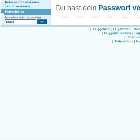
Reisebericht erfassen
Du hast dein
Passwort v
Termin erfassen
Newsletter
bestellen oder abmelden
[
Fluggebiete
|
Flugschulen
|
Tand
[
Fluggebiet suchen
|
Flu
[
Reiseber
[
Datenschutz
|
Im