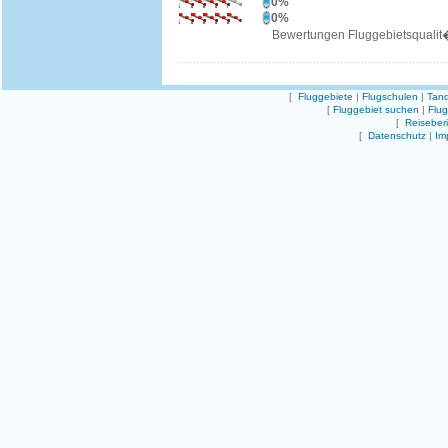
0%
0%
Bewertungen Fluggebietsqualit
[
Fluggebiete
|
Flugschulen
|
Tand
[
Fluggebiet suchen
|
Flu
[
Reiseber
[
Datenschutz
|
Im