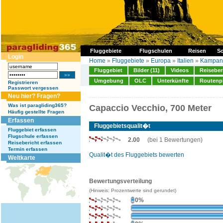
Fluggebiete
Flugschulen
Reisen
So
Login
Home
»
Fluggebiete
»
Europa
»
Italien
»
Kampan
Fluggebiet
Bilder (11)
Videos
Reiseber
Umgebung
OLC
Unterkünfte
Routenp
Registrieren
Passwort vergessen
Neu hier? Fragen?
Was ist paragliding365?
Capaccio Vecchio, 700 Meter
Häufig gestellte Fragen
Erfassen
Fluggebietsqualit�t
Fluggebiet erfassen
Flugschule erfassen
2.00
(bei 1 Bewertungen)
Reisebericht erfassen
Termin erfassen
Qualit�t des Fluggebiets bewerten
Weltkarte
Bewertungsverteilung
(Hinweis: Prozentwerte sind gerundet)
0%