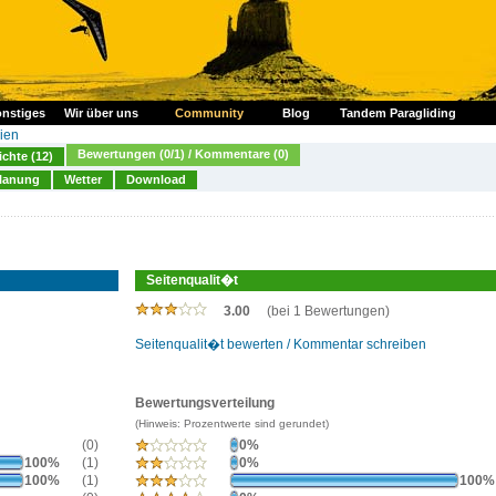
nstiges
Wir über uns
Community
Blog
Tandem Paragliding
ien
Bewertungen (0/1) / Kommentare (0)
ichte (12)
lanung
Wetter
Download
Seitenqualit�t
3.00
(bei 1 Bewertungen)
Seitenqualit�t bewerten / Kommentar schreiben
Bewertungsverteilung
(Hinweis: Prozentwerte sind gerundet)
(0)
0%
100%
(1)
0%
100%
(1)
100%