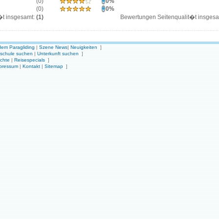
(0)
0%
(0)
0%
�t insgesamt:
(1)
Bewertungen Seitenqualit�t insges
em Paragliding
|
Szene News
|
Neuigkeiten
]
gschule suchen
|
Unterkunft suchen
]
ichte
|
Reisespecials
]
pressum
|
Kontakt
|
Sitemap
]