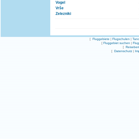
Vogel
Vrše
Zelezniki
[
Fluggebiete
|
Flugschulen
|
Tand
[
Fluggebiet suchen
|
Flu
[
Reiseber
[
Datenschutz
|
Im