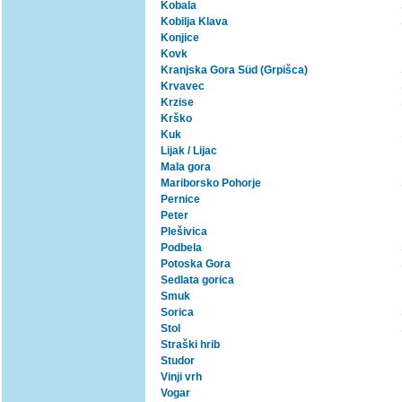
Kobala
Kobilja Klava
Konjice
Kovk
Kranjska Gora Süd (Grpišca)
Krvavec
Krzise
Krško
Kuk
Lijak / Lijac
Mala gora
Mariborsko Pohorje
Pernice
Peter
Plešivica
Podbela
Potoska Gora
Sedlata gorica
Smuk
Sorica
Stol
Straški hrib
Studor
Vinji vrh
Vogar