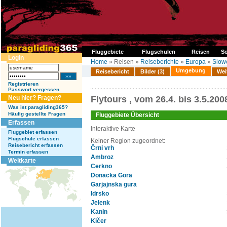
Fluggebiete
Flugschulen
Reisen
So
Login
Home
» Reisen »
Reiseberichte
»
Europa
»
Slow
Umgebung
Reisebericht
Bilder (3)
Wei
Registrieren
Passwort vergessen
Neu hier? Fragen?
Flytours , vom 26.4. bis 3.5.200
Was ist paragliding365?
Häufig gestellte Fragen
Fluggebiete Übersicht
Erfassen
Interaktive Karte
Fluggebiet erfassen
Flugschule erfassen
Keiner Region zugeordnet:
Reisebericht erfassen
Črni vrh
Termin erfassen
Ambroz
Weltkarte
Cerkno
Donacka Gora
Garjajnska gura
Idrsko
Jelenk
Kanin
Kičer