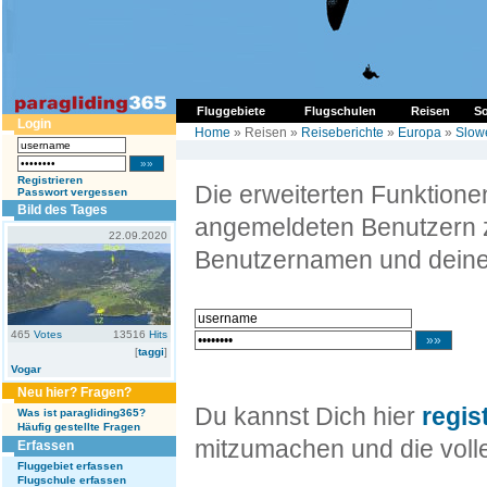
Fluggebiete
Flugschulen
Reisen
So
Login
Home
» Reisen »
Reiseberichte
»
Europa
»
Slow
Registrieren
Die erweiterten Funktion
Passwort vergessen
Bild des Tages
angemeldeten Benutzern z
22.09.2020
Benutzernamen und deine
465
Votes
13516
Hits
[
taggi
]
Vogar
Neu hier? Fragen?
Du kannst Dich hier
regis
Was ist paragliding365?
Häufig gestellte Fragen
mitzumachen und die volle
Erfassen
Fluggebiet erfassen
Flugschule erfassen