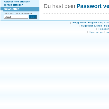
Reisebericht erfassen
Du hast dein
Passwort v
Termin erfassen
Newsletter
bestellen oder abmelden
[
Fluggebiete
|
Flugschulen
|
Tand
[
Fluggebiet suchen
|
Flu
[
Reiseber
[
Datenschutz
|
Im