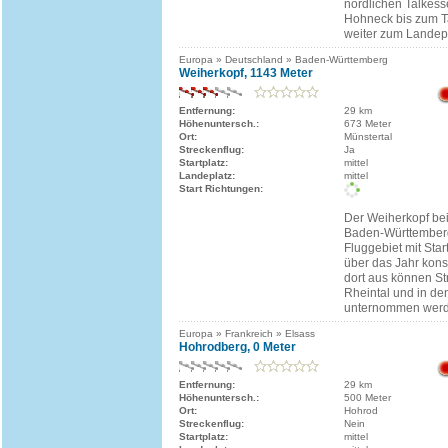
nördlichen Talkesse
Hohneck bis zum 
weiter zum Landepl
Europa » Deutschland » Baden-Württemberg
Weiherkopf, 1143 Meter
Entfernung:
29 km
Höhenuntersch.:
673 Meter
Ort:
Münstertal
Streckenflug:
Ja
Startplatz:
mittel
Landeplatz:
mittel
Start Richtungen:
Der Weiherkopf bei
Baden-Württemberg
Fluggebiet mit Star
über das Jahr konst
dort aus können St
Rheintal und in d
unternommen werd
Europa » Frankreich » Elsass
Hohrodberg, 0 Meter
Entfernung:
29 km
Höhenuntersch.:
500 Meter
Ort:
Hohrod
Streckenflug:
Nein
Startplatz:
mittel