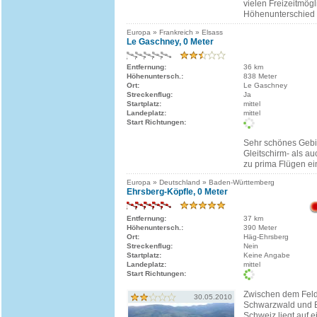
vielen Freizeitmögl
Höhenunterschied 
Europa » Frankreich » Elsass
Le Gaschney, 0 Meter
Entfernung:
36 km
Höhenuntersch.:
838 Meter
Ort:
Le Gaschney
Streckenflug:
Ja
Startplatz:
mittel
Landeplatz:
mittel
Start Richtungen:
Sehr schönes Gebi
Gleitschirm- als a
zu prima Flügen ein
Europa » Deutschland » Baden-Württemberg
Ehrsberg-Köpfle, 0 Meter
Entfernung:
37 km
Höhenuntersch.:
390 Meter
Ort:
Häg-Ehrsberg
Streckenflug:
Nein
Startplatz:
Keine Angabe
Landeplatz:
mittel
Start Richtungen:
Zwischen dem Fel
30.05.2010
Schwarzwald und B
Schweiz liegt auf 