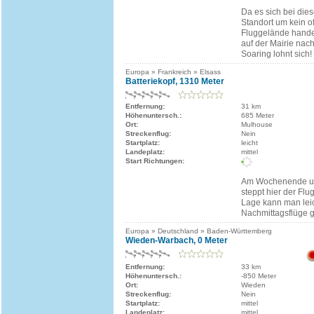
Da es sich bei die
Standort um kein off
Fluggelände handel
auf der Mairie nac
Soaring lohnt sich!
Europa » Frankreich » Elsass
Batteriekopf, 1310 Meter
Entfernung:
31 km
Höhenuntersch.:
685 Meter
Ort:
Mulhouse
Streckenflug:
Nein
Startplatz:
leicht
Landeplatz:
mittel
Start Richtungen:
Am Wochenende un
steppt hier der Flu
Lage kann man lei
Nachmittagsflüge 
Europa » Deutschland » Baden-Württemberg
Wieden-Warbach, 0 Meter
Entfernung:
33 km
Höhenuntersch.:
-850 Meter
Ort:
Wieden
Streckenflug:
Nein
Startplatz:
mittel
Landeplatz:
mittel