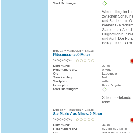
Start Richtungen:
Wieden liegt im Ho
zwischen Schauins
und Belchen. Im Or
können Gleitschirm
Start gehen. Allerdi
Flugbetrieb nur zw
und April. Der Höh
beträgt 100-130 m.
Europa » Frankreich » Elsass
Ribeaugoutte, 0 Meter
Entfernung:
33 km
Höhenuntersch.:
0 Meter
Ort:
Lapoutroie
Streckenflug:
Nein
Startplatz:
mittel
Landeplatz:
Keine Angabe
Start Richtungen:
Schönes Gelände, 
lohnt.
Europa » Frankreich » Elsass
Ste Marie Aux Mines, 0 Meter
Entfernung:
34 km
Höhenuntersch.:
620 bis 680 Meter
Ort:
Ste Marie Aux Mines