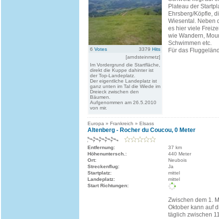
Plateau der Startpl
Ehrsberg/Köpfle, d
Wiesental. Neben 
es hier viele Freiz
wie Wandern, Moun
Schwimmen etc.
6
Votes
3379
Hits
Für das Fluggeländ i
[arndsteinmetz]
Im Vordergrund die Startfläche,
direkt die Kuppe dahinter ist
der Top-Landeplatz.
Der eigentliche Landeplatz ist
ganz unten im Tal die Wiede im
Dreieck zwischen den
Bäumen.
Aufgenommen am 26.5.2010
von mir.
Europa » Frankreich » Elsass
Altenberg - Rocher du Coucou, 0 Meter
Entfernung:
37 km
Höhenuntersch.:
440 Meter
Ort:
Neubois
Streckenflug:
Ja
Startplatz:
mittel
Landeplatz:
mittel
Start Richtungen:
Zwischen dem 1. M
Oktober kann auf 
täglich zwischen 1