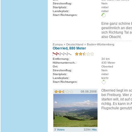
Streckenflug:
Nein
Startplatz:
mittel
Landeplatz:
mittel
Start Richtungen:
Eine ganz schöne 
gewöhnlich an dies
sich Richtung Tal a
also Obacht.
Europa » Deutschland » Baden-Württemberg
Oberried, 880 Meter
Entfernung:
34 km
Höhenuntersch.:
430 Meter
Ort:
Oberried
Streckenflug:
Nein
Startplatz:
mittel
Landeplatz:
leicht
Start Richtungen:
Oberried liegt im 
08.08.2008
bei Freiburg. Wer 
starten will, ist a
richtig. Es kann in
Flugschule genutzt
3
Votes
3294
Hits