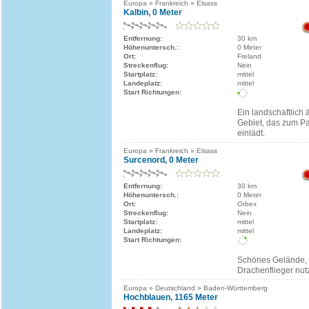
Europa » Frankreich » Elsass
Kalbin, 0 Meter
Entfernung:
30 km
Höhenuntersch.:
0 Meter
Ort:
Freland
Streckenflug:
Nein
Startplatz:
mittel
Landeplatz:
mittel
Start Richtungen:
Ein landschaftlich 
Gebiet, das zum P
einlädt.
Europa » Frankreich » Elsass
Surcenord, 0 Meter
Entfernung:
30 km
Höhenuntersch.:
0 Meter
Ort:
Orbex
Streckenflug:
Nein
Startplatz:
mittel
Landeplatz:
mittel
Start Richtungen:
Schönes Gelände,
Drachenflieger nu
Europa » Deutschland » Baden-Württemberg
Hochblauen, 1165 Meter