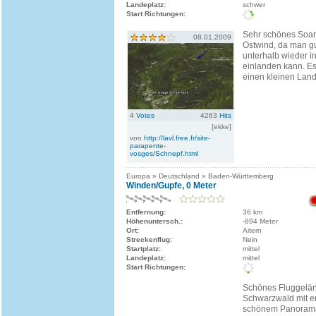
Landeplatz:
schwer
Start Richtungen:
Sehr schönes Soar
08.01.2009
Ostwind, da man g
unterhalb wieder 
einlanden kann. Es
einen kleinen Land
4
Votes
4263
Hits
[ekke]
von
http://lavl.free.fr/site-
parapente-
vosges/Schnepf.html
Europa » Deutschland » Baden-Württemberg
Winden/Gupfe, 0 Meter
Entfernung:
36 km
Höhenuntersch.:
-894 Meter
Ort:
Aitern
Streckenflug:
Nein
Startplatz:
mittel
Landeplatz:
mittel
Start Richtungen:
Schönes Fluggelän
Schwarzwald mit e
schönem Panoram