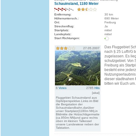
Schauinsland, 1180 Meter
Entfernung:
30 km
Höhenuntersch.:
690 Meter
Ort:
Freiburg
Streckenflug:
Ja
Startplatz:
mittel
Landeplatz:
mittel
Start Richtungen:
Das Fluggebiet Sch
27.05.2007
nach § 25 LuftVG be
zugelassen. Es lieg
schutzgebiet. Von S
Freiburg als Start
besteht eine jederz
Nutzungserlaubnis.
dieser stadtnahen 
bitten wir Euch um..
6
Votes
2785
Hits
[akai]
Fluggebiet Schauinsland aus
Gipfelperspektive.Links im Bild
die Bergstation der
Schauinslandbahn,darüber
unser Startplatz(1180m NN),in
Bildmitte die Holzschlägermatte
(ca.950m NN)und ganz rechts
oben im kleinen Talkessel
unsere Landewiese neben der
Talstation.