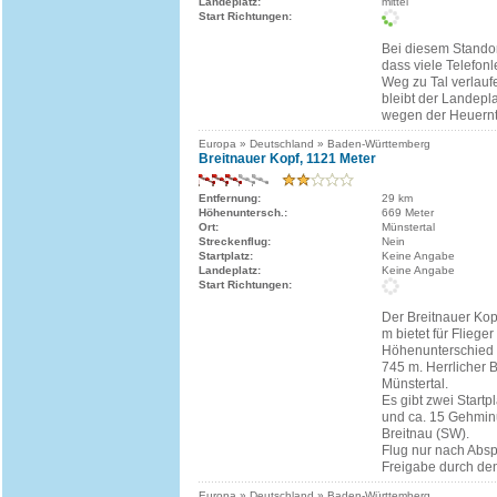
Landeplatz:
mittel
Start Richtungen:
Bei diesem Standor
dass viele Telefon
Weg zu Tal verlau
bleibt der Landep
wegen der Heuernt
Europa » Deutschland » Baden-Württemberg
Breitnauer Kopf, 1121 Meter
Entfernung:
29 km
Höhenuntersch.:
669 Meter
Ort:
Münstertal
Streckenflug:
Nein
Startplatz:
Keine Angabe
Landeplatz:
Keine Angabe
Start Richtungen:
Der Breitnauer Kop
m bietet für Flieger
Höhenunterschied 
745 m. Herrlicher B
Münstertal.
Es gibt zwei Startp
und ca. 15 Gehminu
Breitnau (SW).
Flug nur nach Abs
Freigabe durch den
Europa » Deutschland » Baden-Württemberg