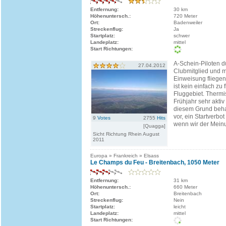
Entfernung:
30 km
Höhenuntersch.:
720 Meter
Ort:
Badenweiler
Streckenflug:
Ja
Startplatz:
schwer
Landeplatz:
mittel
Start Richtungen:
A-Schein-Piloten d
27.04.2012
Clubmitglied und m
Einweisung fliege
ist kein einfach zu
Fluggebiet. Thermi
Frühjahr sehr aktiv
diesem Grund beha
vor, ein Startverb
9
Votes
2755
Hits
wenn wir der Meinu
[Quagga]
Sicht Richtung Rhein August
2011
Europa » Frankreich » Elsass
Le Champs du Feu - Breitenbach, 1050 Meter
Entfernung:
31 km
Höhenuntersch.:
660 Meter
Ort:
Breitenbach
Streckenflug:
Nein
Startplatz:
leicht
Landeplatz:
mittel
Start Richtungen: