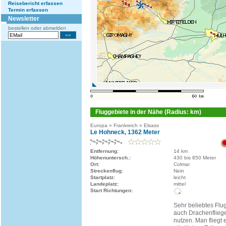
Reisebericht erfassen
Termin erfassen
Newsletter
bestellen oder abmelden
Fluggebiete in der Nähe (Radius: km)
Europa » Frankreich » Elsass
Le Hohneck, 1362 Meter
Entfernung:
14 km
Höhenuntersch.:
430 bis 850 Meter
Ort:
Colmar
Streckenflug:
Nein
Startplatz:
leicht
Landeplatz:
mittel
Start Richtungen:
Sehr beliebtes Flu
auch Drachenfliege
nutzen. Man fliegt 