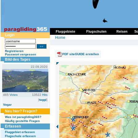
Fluggebiete
Flugschulen
Reisen
So
Login
Home
Registrieren
PDF siteGUIDE erstellen
Passwort vergessen
Bild des Tages
22.09.2020
465
Votes
13522
Hits
[
taggi
]
Vogar
Neu hier? Fragen?
Was ist paragliding365?
Häufig gestellte Fragen
Erfassen
Fluggebiet erfassen
Flugschule erfassen