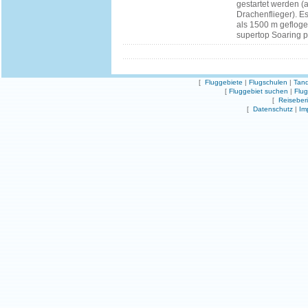
gestartet werden (
Drachenflieger). Es
als 1500 m geflog
supertop Soaring pl
[
Fluggebiete
|
Flugschulen
|
Tand
[
Fluggebiet suchen
|
Flu
[
Reiseber
[
Datenschutz
|
Im