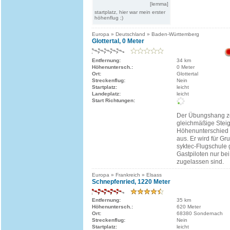
[lemma]
startplatz, hier war mein erster
höhenflug ;)
Europa » Deutschland » Baden-Württemberg
Glottertal, 0 Meter
Entfernung:
34 km
Höhenuntersch.:
0 Meter
Ort:
Glottertal
Streckenflug:
Nein
Startplatz:
leicht
Landeplatz:
leicht
Start Richtungen:
Der Übungshang ze
gleichmäßige Stei
Höhenunterschied 
aus. Er wird für Gr
syktec-Flugschule 
Gastpiloten nur be
zugelassen sind.
Europa » Frankreich » Elsass
Schnepfenried, 1220 Meter
Entfernung:
35 km
Höhenuntersch.:
620 Meter
Ort:
68380 Sondernach
Streckenflug:
Nein
Startplatz:
leicht