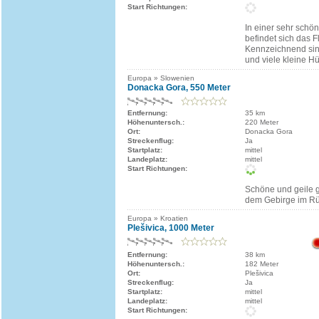
Start Richtungen:
In einer sehr schö
befindet sich das F
Kennzeichnend sind
und viele kleine Hü
Europa » Slowenien
Donacka Gora, 550 Meter
Entfernung:
35 km
Höhenuntersch.:
220 Meter
Ort:
Donacka Gora
Streckenflug:
Ja
Startplatz:
mittel
Landeplatz:
mittel
Start Richtungen:
Schöne und geile g
dem Gebirge im R
Europa » Kroatien
Plešivica, 1000 Meter
Entfernung:
38 km
Höhenuntersch.:
182 Meter
Ort:
Plešivica
Streckenflug:
Ja
Startplatz:
mittel
Landeplatz:
mittel
Start Richtungen: