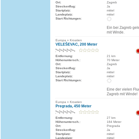
Ort:
Zagreb
Streckenflug:
Ja
Startplatz:
mittel
Landeplatz:
mittel
Start Richtungen:
Ein bei Zagreb gel
mit Winde.
Europa » Kroatien
VELEŠEVAC, 200 Meter
Entfernung:
21 km
Höhenuntersch.:
70 Meter
Ort:
Zagreb
Streckenflug:
Ja
Startplatz:
mittel
Landeplatz:
mittel
Start Richtungen:
Eine der vielen Fl
Zagreb mit Winde!
Europa » Kroatien
Pregrada, 450 Meter
Entfernung:
27 km
Höhenuntersch.:
184 Meter
Ort:
Pregrada
Streckenflug:
Ja
Startplatz:
mittel
Landeplatz:
mittel