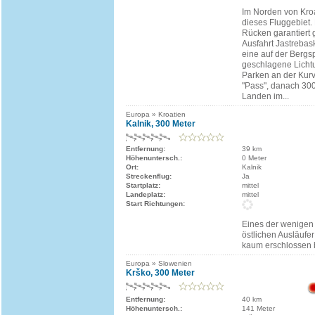
Im Norden von Kroa
dieses Fluggebiet.
Rücken garantiert 
Ausfahrt Jastrebasko
eine auf der Bergs
geschlagene Licht
Parken an der Kur
"Pass", danach 30
Landen im...
Europa » Kroatien
Kalnik, 300 Meter
Entfernung:
39 km
Höhenuntersch.:
0 Meter
Ort:
Kalnik
Streckenflug:
Ja
Startplatz:
mittel
Landeplatz:
mittel
Start Richtungen:
Eines der wenigen
östlichen Ausläufe
kaum erschlossen 
Europa » Slowenien
Krško, 300 Meter
Entfernung:
40 km
Höhenuntersch.:
141 Meter