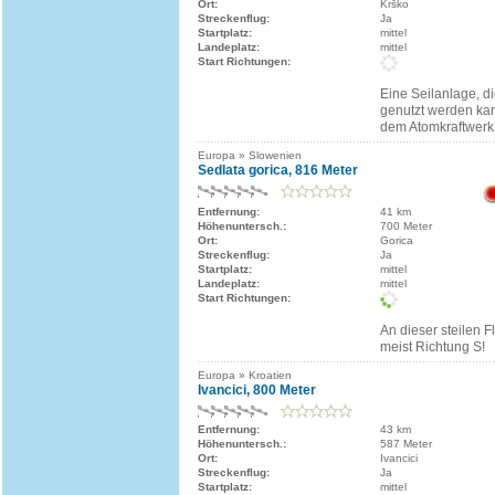
Ort:
Krško
Streckenflug:
Ja
Startplatz:
mittel
Landeplatz:
mittel
Start Richtungen:
Eine Seilanlage, di
genutzt werden kan
dem Atomkraftwerk -
Europa » Slowenien
Sedlata gorica, 816 Meter
Entfernung:
41 km
Höhenuntersch.:
700 Meter
Ort:
Gorica
Streckenflug:
Ja
Startplatz:
mittel
Landeplatz:
mittel
Start Richtungen:
An dieser steilen F
meist Richtung S!
Europa » Kroatien
Ivancici, 800 Meter
Entfernung:
43 km
Höhenuntersch.:
587 Meter
Ort:
Ivancici
Streckenflug:
Ja
Startplatz:
mittel