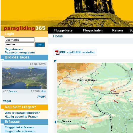
Fluggebiete
Flugschulen
Reisen
So
Login
Home
Registrieren
PDF siteGUIDE erstellen
Passwort vergessen
Bild des Tages
22.09.2020
465
Votes
13508
Hits
[
taggi
]
Vogar
Neu hier? Fragen?
Was ist paragliding365?
Häufig gestellte Fragen
Erfassen
Fluggebiet erfassen
Flugschule erfassen