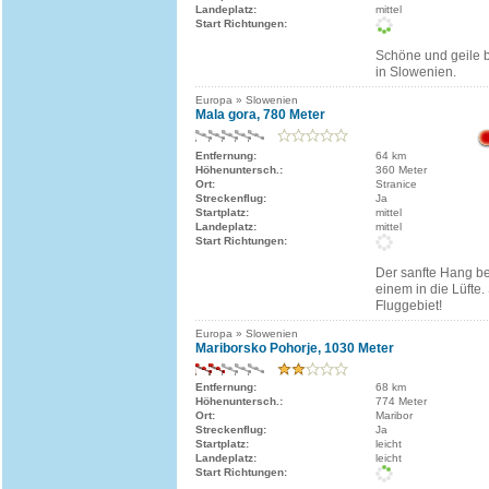
Landeplatz:
mittel
Start Richtungen:
Schöne und geile b
in Slowenien.
Europa » Slowenien
Mala gora, 780 Meter
Entfernung:
64 km
Höhenuntersch.:
360 Meter
Ort:
Stranice
Streckenflug:
Ja
Startplatz:
mittel
Landeplatz:
mittel
Start Richtungen:
Der sanfte Hang bei
einem in die Lüfte
Fluggebiet!
Europa » Slowenien
Mariborsko Pohorje, 1030 Meter
Entfernung:
68 km
Höhenuntersch.:
774 Meter
Ort:
Maribor
Streckenflug:
Ja
Startplatz:
leicht
Landeplatz:
leicht
Start Richtungen: