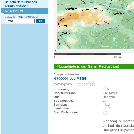
Reisebericht erfassen
Termin erfassen
Newsletter
bestellen oder abmelden
Fluggebiete in der Nähe (Radius: km)
Europa » Kroatien
Radoboj, 500 Meter
Entfernung:
20 km
Höhenuntersch.:
248 Meter
Ort:
Radoboj
Streckenflug:
Ja
Startplatz:
mittel
Landeplatz:
mittel
Start Richtungen:
Radoboj im Norde
verfügt über kons
und gute Flugverhä