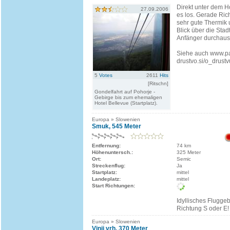
Direkt unter dem H
27.09.2006
es los. Gerade Ric
sehr gute Thermik 
Blick über die Stadt
Anfänger durchaus
Siehe auch www.pa
drustvo.si/o_drustv
5
Votes
2611
Hits
[Ritschn]
Gondelfahrt auf Pohorje -
Gebirge bis zum ehemaligen
Hotel Bellevue (Startplatz).
Europa » Slowenien
Smuk, 545 Meter
Entfernung:
74 km
Höhenuntersch.:
325 Meter
Ort:
Semic
Streckenflug:
Ja
Startplatz:
mittel
Landeplatz:
mittel
Start Richtungen:
Idyllisches Fluggeb
Richtung S oder E!
Europa » Slowenien
Vinji vrh, 370 Meter