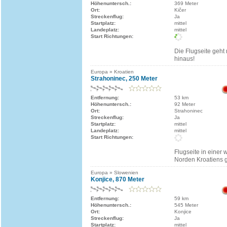
Höhenuntersch.:
369 Meter
Ort:
Kičer
Streckenflug:
Ja
Startplatz:
mittel
Landeplatz:
mittel
Start Richtungen:
Die Flugseite geh
hinaus!
Europa » Kroatien
Strahoninec, 250 Meter
Entfernung:
53 km
Höhenuntersch.:
92 Meter
Ort:
Strahoninec
Streckenflug:
Ja
Startplatz:
mittel
Landeplatz:
mittel
Start Richtungen:
Flugseite in einer
Norden Kroatiens 
Europa » Slowenien
Konjice, 870 Meter
Entfernung:
59 km
Höhenuntersch.:
545 Meter
Ort:
Konjice
Streckenflug:
Ja
Startplatz:
mittel