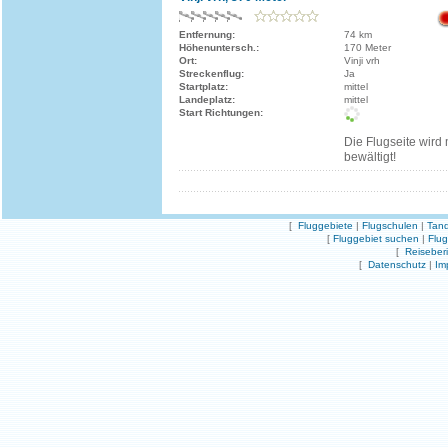
Entfernung:
74 km
Höhenuntersch.:
170 Meter
Ort:
Vinji vrh
Streckenflug:
Ja
Startplatz:
mittel
Landeplatz:
mittel
Start Richtungen:
Die Flugseite wird
bewältigt!
[
Fluggebiete
|
Flugschulen
|
Tand
[
Fluggebiet suchen
|
Flu
[
Reiseber
[
Datenschutz
|
Im