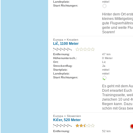
Landeplatz:
mittel
Start Richtungen:
Hinter dem Ort erst
kleines Mittelgebir
gute Flugverhältni
geile und weite Fl
Soaren!
Europa » Kroatien
Lič, 1100 Meter
Entfernung:
47 km
Höhenuntersch.:
0 Meter
Ort:
Lic
Streckenflug:
Ja
Startplatz:
mittel
Landeplatz:
mittel
Start Richtungen:
Es geht mit dem Aut
Dort erwartet Euch
Trainingsseite, wei
zwischen 10 und 
fliegen kann. Dazu 
schön mit Gras be
Europa » Slowenien
Kičer, 520 Meter
Entfernung:
52 km