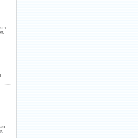
dern
tt.
d
ten
t,