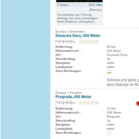
5
Votes
2611
Hits
[Ritschn]
Gondelfahrt auf Pohorje -
Gebirge bis zum ehemaligen
Hotel Bellevue (Startplatz).
Europa » Slowenien
Donacka Gora, 550 Meter
Entfernung:
66 km
Höhenuntersch.:
220 Meter
Ort:
Donacka Gora
Streckenflug:
Ja
Startplatz:
mittel
Landeplatz:
mittel
Start Richtungen:
Schöne und geile g
dem Gebirge im R
Europa » Kroatien
Pregrada, 450 Meter
Entfernung:
70 km
Höhenuntersch.:
184 Meter
Ort:
Pregrada
Streckenflug:
Ja
Startplatz:
mittel
Landeplatz:
mittel
Start Richtungen: