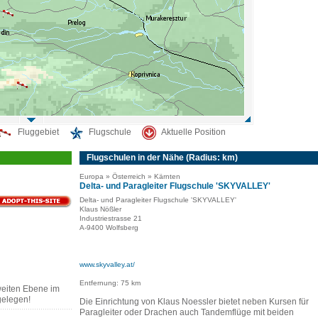
Fluggebiet
Flugschule
Aktuelle Position
Flugschulen in der Nähe (Radius: km)
Europa » Österreich » Kärnten
Delta- und Paragleiter Flugschule 'SKYVALLEY'
Delta- und Paragleiter Flugschule 'SKYVALLEY'
Klaus Nößler
Industriestrasse 21
A-9400 Wolfsberg
www.skyvalley.at/
Entfernung: 75 km
 weiten Ebene im
gelegen!
Die Einrichtung von Klaus Noessler bietet neben Kursen für
Paragleiter oder Drachen auch Tandemflüge mit beiden