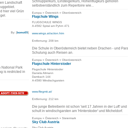
Schnupperkurs, Einsteigerkurs, Höhenflugkurs gehören
nen Landschaft
selbstverständlich zum Repertoire wie...
luggebiet.
 hier viel Grün
Europa » Österreich » Oberösterreich
gel.
Flugchule Wings
FLUGSCHULE WINGS
A-4582 Spital am Pyhrn 471
By: [
bomo05
]
www.wings.at/action.htm
Entfernung: 208 km
Die Schule in Oberösterreich bietet neben Drachen - und Par
Schulung auch Reisen an.
Europa » Österreich » Oberösterreich
Flugschule Hinterstoder
n National Park
Flugschule Hinterstoder
g is restricted in
Daniela Altmann
Dambach 144
A-4580 Windischgarsten
www.fliegmit.at/
Entfernung: 212 km
Die junge Betreiberin ist schon 'seit 17 Jahren in der Luft' und
schult in windischgarsten am 'Hinterstoder' und Micheldorf.
Europa » Österreich » Steiermark
Sky Club Austria
Sky Club Austria