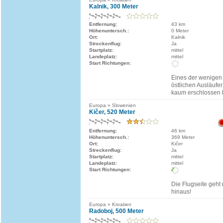
Kalnik, 300 Meter
Entfernung:
43 km
Höhenuntersch.:
0 Meter
Ort:
Kalnik
Streckenflug:
Ja
Startplatz:
mittel
Landeplatz:
mittel
Start Richtungen:
Eines der wenigen
östlichen Ausläufe
kaum erschlossen 
Europa » Slowenien
Kičer, 520 Meter
Entfernung:
46 km
Höhenuntersch.:
369 Meter
Ort:
Kičer
Streckenflug:
Ja
Startplatz:
mittel
Landeplatz:
mittel
Start Richtungen:
Die Flugseite geh
hinaus!
Europa » Kroatien
Radoboj, 500 Meter