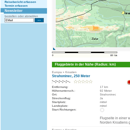
Reisebericht erfassen
Termin erfassen
Newsletter
bestellen oder abmelden
Fluggebiete in der Nähe (Radius: km)
Europa » Kroatien
Strahoninec, 250 Meter
Entfernung:
17 km
Höhenuntersch.:
92 Meter
Ort:
Strahoninec
Streckenflug:
Ja
Startplatz:
mittel
Landeplatz:
mittel
Start Richtungen:
Flugseite in einer
Norden Kroatiens 
Europa » Kroatien