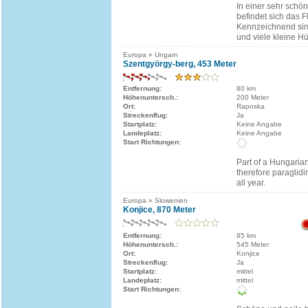
In einer sehr schö
befindet sich das F
Kennzeichnend sind
und viele kleine Hü
Europa » Ungarn
Szentgyörgy-berg, 453 Meter
Entfernung:
80 km
Höhenuntersch.:
200 Meter
Ort:
Raposka
Streckenflug:
Ja
Startplatz:
Keine Angabe
Landeplatz:
Keine Angabe
Start Richtungen:
Part of a Hungaria
therefore paraglidin
all year.
Europa » Slowenien
Konjice, 870 Meter
Entfernung:
85 km
Höhenuntersch.:
545 Meter
Ort:
Konjice
Streckenflug:
Ja
Startplatz:
mittel
Landeplatz:
mittel
Start Richtungen: