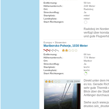
Entfernung:
59 km
Höhenuntersch.:
248 Meter
Ort:
Radoboj
Streckenflug:
Ja
Startplatz:
mittel
Landeplatz:
mittel
Start Richtungen:
Radoboj im Norde
verfügt über kons
und gute Flugverhä
Europa » Slowenien
Mariborsko Pohorje, 1030 Meter
Entfernung:
66 km
Höhenuntersch.:
774 Meter
Ort:
Maribor
Streckenflug:
Ja
Startplatz:
leicht
Landeplatz:
leicht
Start Richtungen:
Direkt unter dem H
27.09.2006
es los. Gerade Ric
sehr gute Thermik 
Blick über die Stadt
Anfänger durchaus
Siehe auch www.pa
drustvo.si/o_drustv