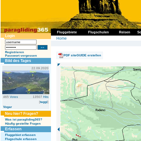
Fluggebiete
Flugschulen
Reisen
So
Login
Home
Registrieren
PDF siteGUIDE erstellen
Passwort vergessen
Bild des Tages
22.09.2020
465
Votes
13507
Hits
[
taggi
]
Vogar
Neu hier? Fragen?
Was ist paragliding365?
Häufig gestellte Fragen
Erfassen
Fluggebiet erfassen
Flugschule erfassen