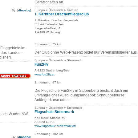
Gerätschaften an.
Europa » Österreich » Kärnten
By: [
dinosbg
]
1. Kärntner Drachenfliegerclub
1. Kärntner Drachenfliegerclub
Robert Tiefenbacher
Siegersdorffweg 4
A-9400 Wolfsberg
Entfernung: 75 km
 Fluggebiete im
Der Club ohne Web-Präsenz bildet nur Vereinsmitglieder aus.
r des Landes -
bisher!
Europa » Österreich » Steiermark
Fun2Fly
A-8223 Stubenberg/See
www.fun2fly.at
Entfernung: 97 km
Die Flugschule Fun2Fly in Stubenberg besticht duch ein
umfangreiches Ausbildungsangebot: Schnupperkurse,
Anfängerkurse oder...
Europa » Österreich » Steiermark
Flugschule Steiermark
t nach W oder NW
Karl-Morre-Strasse 59
A-8020 GRAZ
www.flugschule-steiermark.at/
Entfernung: 102 km
By: [
dinosbg
]