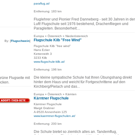
paraflug.at/
Entfernung: 183 km
Fluglehrer und Pionier Fred Danneberg - seit 30 Jahren in der
Luft! Flugschule seit 1976 bestehend, Drachenfliegen und
Paragleiten. Besonderheit:...
Europa » Österreich » Niederösterreich
Flugschule Kilb "Free Wind"
By: [
Flugschwein
]
Flugschule Kilb "free wind"
Hans Ecker
Kettenreith 3
3233 Kilb
www.flugschule-kilb.at/
Entfernung: 196 km
Die kleine sympatische Schule hat Ihren Übungshang direkt
rüne Flugseite mit
hinter dem Haus und weicht für Fortgeschrittene auf den
ücken.
Kirchberg/Pielach und das...
Europa » Österreich » Kärnten
Kärntner Flugschule
Kärntner Flugschule
Margit Grabner
A-9520 Annenheim 125
www.kaerntner-flugschulen.at/
Entfernung: 200 km
Die Schule bietet so ziemlich alles an. Tandemflug,