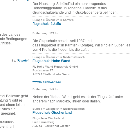
Der Hausberg 'Schökel' ist ein hervorragendes
Höhenfluggelände. In Tober bei Fladnitz ist das
Grundschulgelände und in Graz-Eggenberg befinden...
Europa » Österreich » Kärnten
flugschule-1.kdfc
Entfernung: 121 km
n des Landes
tante Bedingungen
Die Clupschule besteht seit 1987 und
ltnisse.
das Fluggebiet ist in Kärnten (Koralpe). Wir sind ein Super T
von 4 Profis die fliegen bis die Luft...
Europa » Österreich » Niederösterreich
By: [
Ritschn
]
Flugschule Hohe Wand
Fly Hohe Wand Flugschule GmbH
Postlstrasse 77
A-2724 Stollhof/Hohe Wand
www.fly-hohewand.at
Entfernung: 149 km
otel Bellevue geht
Neben der 'Hohen Wand' geht es mit der 'Flugsafari' unter
htung N gibt es
anderem nach Marokko, Istrien oder Italien.
und einen tollen
. Auch für
Europa » Österreich » Niederösterreich
Flugschule Ötscherland
 geeignet.
Flugschule Ötscherland
rakrilec-
Fred Danneberg
A 3264 - Lackenhof Gresten
u-en.html