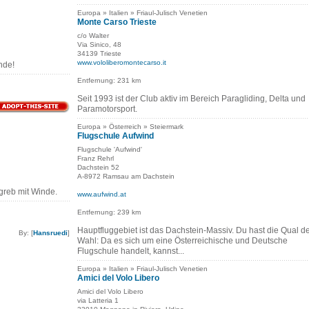
Europa » Italien » Friaul-Julisch Venetien
Monte Carso Trieste
c/o Walter
Via Sinico, 48
34139 Trieste
www.vololiberomontecarso.it
nde!
Entfernung: 231 km
Seit 1993 ist der Club aktiv im Bereich Paragliding, Delta und
Paramotorsport.
Europa » Österreich » Steiermark
Flugschule Aufwind
Flugschule 'Aufwind'
Franz Rehrl
Dachstein 52
A-8972 Ramsau am Dachstein
agreb mit Winde.
www.aufwind.at
Entfernung: 239 km
Hauptfluggebiet ist das Dachstein-Massiv. Du hast die Qual d
By: [
Hansruedi
]
Wahl: Da es sich um eine Österreichische und Deutsche
Flugschule handelt, kannst...
Europa » Italien » Friaul-Julisch Venetien
Amici del Volo Libero
Amici del Volo Libero
via Latteria 1