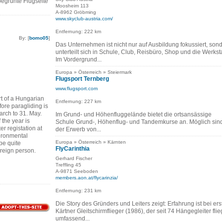
egrünte Flugseite
Moosheim 113
A-8962 Gröbming
www.skyclub-austria.com/
Entfernung: 222 km
By: [
bomo05
]
Das Unternehmen ist nicht nur auf Ausbildung fokussiert, son
unterteilt sich in Schule, Club, Reisbüro, Shop und die Werksta
Im Vordergrund...
Europa » Österreich » Steiermark
Flugsport Ternberg
www.flugsport.com
t of a Hungarian
Entfernung: 227 km
fore paragliding is
March to 31. May.
Im Grund- und Höhenfluggelände bietet die ortsansässige
 the year is
Schule Grund-, Höhenflug- und Tandemkurse an. Möglich sin
er registation at
der Erwerb von...
ironmental
Europa » Österreich » Kärnten
 be quite
FlyCarinthia
oreign person.
Gerhard Fischer
Treffling 45
A-9871 Seeboden
members.aon.at/flycarinzia/
Entfernung: 231 km
Die Story des Gründers und Leiters zeigt: Erfahrung ist bei ers
Kärtner Gleitschirmflieger (1986), der seit 74 Hängegleiter flieg
umfassend...