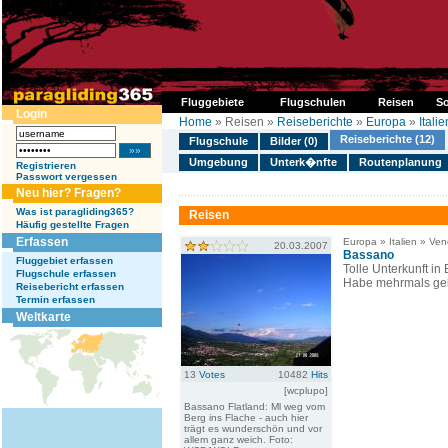
Fluggebiete
Flugschulen
Reisen
So
Login
Home
» Reisen »
Reiseberichte
»
Europa
»
Italie
Reiseberichte (12)
Flugschule
Bilder (0)
Umgebung
Unterk�nfte
Routenplanung
Registrieren
Passwort vergessen
Neu hier? Fragen?
Was ist paragliding365?
Reisen
Häufig gestellte Fragen
Erfassen
Europa » Italien » Ven
20.03.2007
Bassano
Fluggebiet erfassen
Tolle Unterkunft i
Flugschule erfassen
Habe mehrmals gebu
Reisebericht erfassen
Termin erfassen
Weltkarte
13
Votes
10482
Hits
[wcplupo]
Bassano Flatland: Ml weg vom
Berg ins Flache - auch hier
trägt es wunderschön und vor
allem ganz weich. Foto: