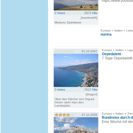
https://www.yout
0
Votes
2972
Hits
[manfredd5]
Meduno Spielwiese
Europa » Italien » Lati
norma
Europa » Italien » Ligu
31.10.2007
Ospedaletti
7 Tage Ospedaletti
0
Votes
7617
Hits
[dragon]
Über den Dächer von Ospad.
hinten sieht man den
Landeplatz
Europa » Italien » Tren
27.11.2006
Rundreise durch d
Eine Woche mit de