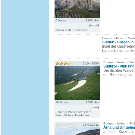
6
Votes
7903
Hits
[engel]
mitten in den Dolomiten
Europa » Italien » Sizil
Sizilien - Fliegen in 
Insel der Gastfreun
Landschaften aufzu
Europa » Italien » Tren
01.04.2006
Südtirol - Vintl u
Die dichten Wälder 
der Rienz rings um V
10
Votes
9238
Hits
[mike]
Schöner Wiesenstartplatz
Foto: Michael Friedchen
Europa » Italien » Sizil
28.04.2011
Ätna und Umgebu
auf einer Kurzreis