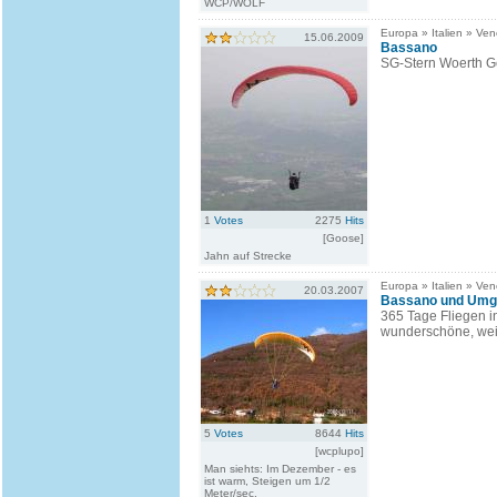
WCP/WOLF
Europa » Italien » Ven
15.06.2009
Bassano
SG-Stern Woerth G
1
Votes
2275
Hits
[Goose]
Jahn auf Strecke
Europa » Italien » Ven
20.03.2007
Bassano und Umge
365 Tage Fliegen i
wunderschöne, wei
5
Votes
8644
Hits
[wcplupo]
Man siehts: Im Dezember - es
ist warm, Steigen um 1/2
Meter/sec.