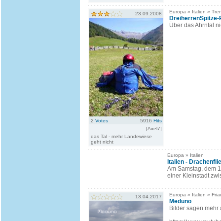
Europa » Italien » Tren
23.09.2008
DreiherrenSpitze-P
Über das Ahrntal n
2
Votes
5916
Hits
[Axel7]
das Tal - mehr Landewiese
geht nicht
Europa » Italien
Italien - Drachenfl
Am Samstag, dem 11.
einer Kleinstadt zw
Europa » Italien » Fria
13.04.2017
Meduno
Bilder sagen mehr a