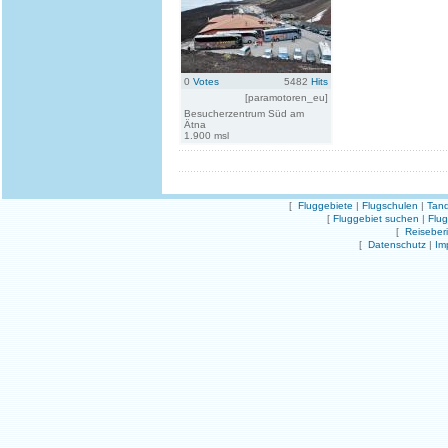
0
Votes
5482
Hits
[paramotoren_eu]
Besucherzentrum Süd am
Ätna
1.900 msl
[
Fluggebiete
|
Flugschulen
|
Tand
[
Fluggebiet suchen
|
Flu
[
Reiseber
[
Datenschutz
|
Im