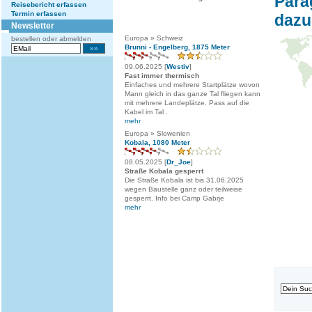
Para
Reisebericht erfassen
Termin erfassen
dazu
Newsletter
Europa » Schweiz
bestellen oder abmelden
Brunni - Engelberg, 1875 Meter
09.06.2025 [
Westiv
]
Fast immer thermisch
Einfaches und mehrere Startplätze wovon
Mann gleich in das ganze Tal fliegen kann
mit mehrere Landeplätze. Pass auf die
Kabel im Tal .
mehr
Europa » Slowenien
Kobala, 1080 Meter
08.05.2025 [
Dr_Joe
]
Straße Kobala gesperrt
Die Straße Kobala ist bis 31.06.2025
wegen Baustelle ganz oder teilweise
gesperrt. Info bei Camp Gabrje
mehr