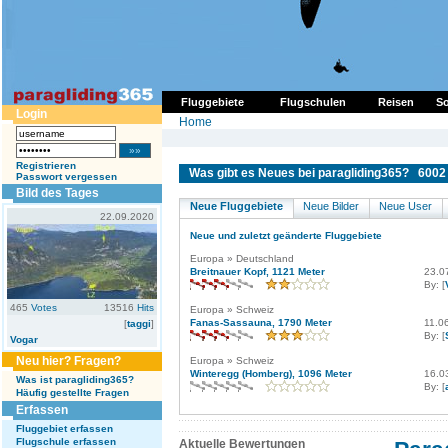
Fluggebiete
Flugschulen
Reisen
So
Login
Home
Registrieren
Was gibt es Neues bei paragliding365? 6002 
Passwort vergessen
Bild des Tages
Neue Fluggebiete
Neue Bilder
Neue User
22.09.2020
Neue und zuletzt geänderte Fluggebiete
Europa » Deutschland
Breitnauer Kopf, 1121 Meter
23.0
By: [
465
Votes
13516
Hits
Europa » Schweiz
Fanas-Sassauna, 1790 Meter
11.0
[
taggi
]
By: [
Vogar
Neu hier? Fragen?
Europa » Schweiz
Winteregg (Homberg), 1096 Meter
16.0
Was ist paragliding365?
By: [
Häufig gestellte Fragen
Erfassen
Fluggebiet erfassen
Flugschule erfassen
Aktuelle Bewertungen