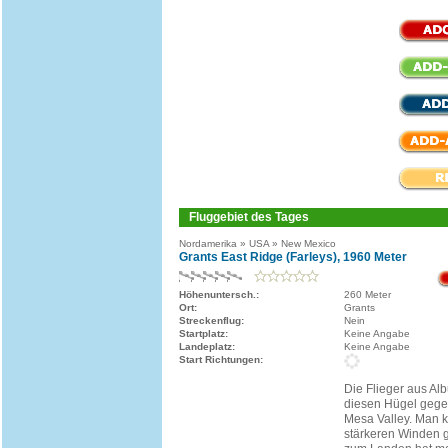
Fluggebiet des Tages
Nordamerika » USA » New Mexico
Grants East Ridge (Farleys), 1960 Meter
Höhenuntersch.:
260 Meter
Ort:
Grants
Streckenflug:
Nein
Startplatz:
Keine Angabe
Landeplatz:
Keine Angabe
Start Richtungen:
Die Flieger aus A
diesen Hügel gege
Mesa Valley. Man 
stärkeren Winden g