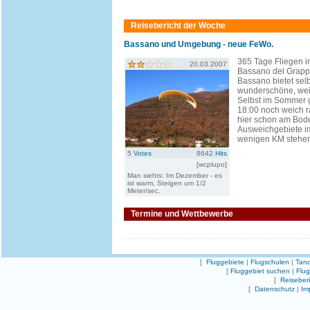
Reisebericht der Woche
Bassano und Umgebung - neue FeWo.
365 Tage Fliegen in 
20.03.2007
Bassano del Grapp
Bassano bietet sel
wunderschöne, wei
Selbst im Sommer 
18:00 noch weich 
hier schon am Bode
Ausweichgebiete i
wenigen KM stehen 
5
Votes
8642
Hits
[wcplupo]
Man siehts: Im Dezember - es
ist warm, Steigen um 1/2
Meter/sec.
Termine und Wettbewerbe
[
Fluggebiete
|
Flugschulen
|
Tand
[
Fluggebiet suchen
|
Flu
[
Reiseber
[
Datenschutz
|
Im