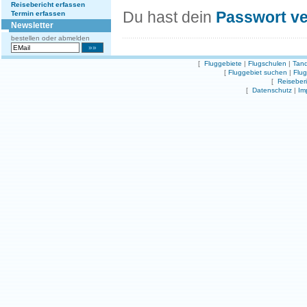
Reisebericht erfassen
Du hast dein
Passwort v
Termin erfassen
Newsletter
bestellen oder abmelden
[
Fluggebiete
|
Flugschulen
|
Tand
[
Fluggebiet suchen
|
Flu
[
Reiseber
[
Datenschutz
|
Im