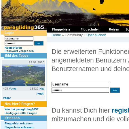
Fluggebiete
Flugschulen
Reisen
So
Login
Home
» Community »
User suchen
Registrieren
Die erweiterten Funktion
Passwort vergessen
Bild des Tages
angemeldeten Benutzern z
22.09.2020
Benutzernamen und deine
465
Votes
13525
Hits
[
taggi
]
Vogar
Neu hier? Fragen?
Du kannst Dich hier
regis
Was ist paragliding365?
Häufig gestellte Fragen
mitzumachen und die volle
Erfassen
Fluggebiet erfassen
Flugschule erfassen