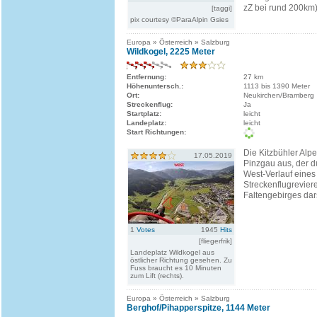
zZ bei rund 200km).
[taggi]
pix courtesy ©ParaAlpin Gsies
Europa » Österreich » Salzburg
Wildkogel, 2225 Meter
Entfernung:
27 km
Höhenuntersch.:
1113 bis 1390 Meter
Ort:
Neukirchen/Bramberg
Streckenflug:
Ja
Startplatz:
leicht
Landeplatz:
leicht
Start Richtungen:
Die Kitzbühler Alpe
17.05.2019
Pinzgau aus, der d
West-Verlauf eines
Streckenflugrevier
Faltengebirges dars
1
Votes
1945
Hits
[fliegerfrik]
Landeplatz Wildkogel aus
östlicher Richtung gesehen. Zu
Fuss braucht es 10 Minuten
zum Lift (rechts).
Europa » Österreich » Salzburg
Berghof/Pihapperspitze, 1144 Meter