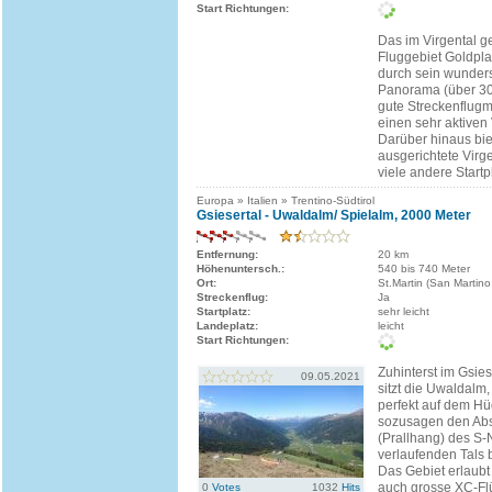
Start Richtungen:
Das im Virgental 
Fluggebiet Goldpla
durch sein wunde
Panorama (über 30
gute Streckenflugm
einen sehr aktiven 
Darüber hinaus bie
ausgerichtete Virg
viele andere Startpl
Europa » Italien » Trentino-Südtirol
Gsiesertal - Uwaldalm/ Spielalm, 2000 Meter
Entfernung:
20 km
Höhenuntersch.:
540 bis 740 Meter
Ort:
St.Martin (San Martino
Streckenflug:
Ja
Startplatz:
sehr leicht
Landeplatz:
leicht
Start Richtungen:
Zuhinterst im Gsies
09.05.2021
sitzt die Uwaldalm, 
perfekt auf dem Hü
sozusagen den Ab
(Prallhang) des S-
verlaufenden Tals b
Das Gebiet erlaubt
auch grosse XC-Flü
0
Votes
1032
Hits