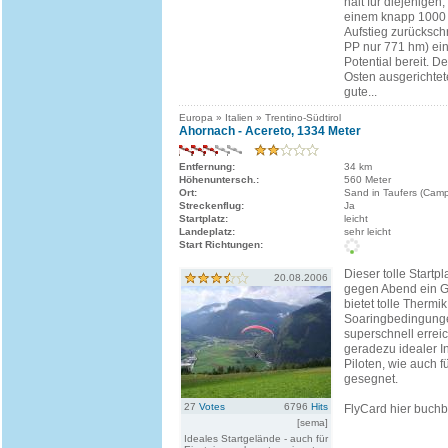
hält für diejenigen,
einem knapp 1000
Aufstieg zurücksc
PP nur 771 hm) ein
Potential bereit. D
Osten ausgerichtet
gute...
Europa » Italien » Trentino-Südtirol
Ahornach - Acereto, 1334 Meter
Entfernung:
34 km
Höhenuntersch.:
560 Meter
Ort:
Sand in Taufers (Cam
Streckenflug:
Ja
Startplatz:
leicht
Landeplatz:
sehr leicht
Start Richtungen:
Dieser tolle Startpl
20.08.2006
gegen Abend ein G
bietet tolle Thermi
Soaringbedingunge
superschnell erreic
geradezu idealer In
Piloten, wie auch f
gesegnet.
27
Votes
6796
Hits
FlyCard hier buchba
[sema]
Ideales Startgelände - auch für