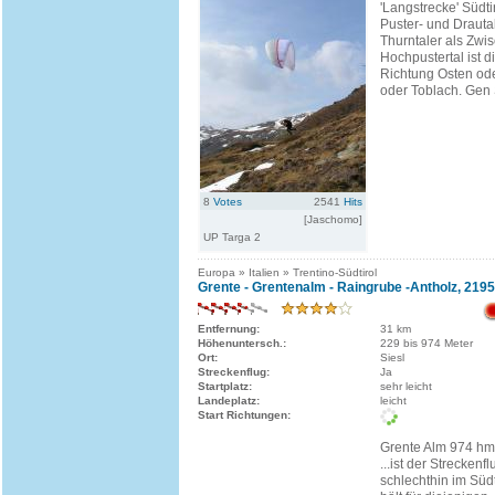
'Langstrecke' Südti
Puster- und Drautal
Thurntaler als Zwi
Hochpustertal ist d
Richtung Osten ode
oder Toblach. Gen 
8
Votes
2541
Hits
[Jaschomo]
UP Targa 2
Europa » Italien » Trentino-Südtirol
Grente - Grentenalm - Raingrube -Antholz, 219
Entfernung:
31 km
Höhenuntersch.:
229 bis 974 Meter
Ort:
Siesl
Streckenflug:
Ja
Startplatz:
sehr leicht
Landeplatz:
leicht
Start Richtungen:
Grente Alm 974 hm
...ist der Streckenf
schlechthin im Süd