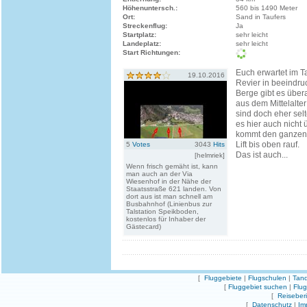
Höhenuntersch.:
560 bis 1490 Meter
Ort:
Sand in Taufers
Streckenflug:
Ja
Startplatz:
sehr leicht
Landeplatz:
sehr leicht
Start Richtungen:
Euch erwartet im Ta
19.10.2016
Revier in beeindru
Berge gibt es über
aus dem Mittelalter
sind doch eher selt
es hier auch nicht 
kommt den ganzen
Lift bis oben rauf.
5
Votes
3043
Hits
Das ist auch...
[helmriek]
Wenn frisch gemäht ist, kann
man auch an der Via
Wiesenhof in der Nähe der
Staatsstraße 621 landen. Von
dort aus ist man schnell am
Busbahnhof (Linienbus zur
Talstation Speikboden,
kostenlos für Inhaber der
Gästecard)
[
Fluggebiete
|
Flugschulen
|
Tand
[
Fluggebiet suchen
|
Flu
[
Reiseber
[
Datenschutz
|
Im