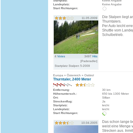
Startplatz:
Keine Angabe
Landeplatz:
Keine Angabe
Start Richtungen:
Die Stalpen liegt 
11.05.2009
Thurntalers.
Per Auto leicht erre
Shuttle vom Landep
Schulbetrieb.
4
Votes
3497
Hits
[Paderadler]
Startplatz Stalpen 5-2009
Europa » Österreich » Osttirol
Thurntaler, 2400 Meter
Entfernung:
30 km
Höhenuntersch.:
650 bis 1300 Meter
Ort:
Sillian
Streckenflug:
Ja
Startplatz:
leicht
Landeplatz:
leicht
Start Richtungen:
Das schon lange b
10.04.2005
weist eine Menge 
Strecken aus. Inmit