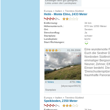
Einsteiger sehr gut geeignet.
Links unten der Landeplatz
Europa » Italien » Trentino-Südtirol
Helm - Monte Elmo, 2433 Meter
Entfernung:
34 km
Höhenuntersch.:
870 bis 1050 Meter
Ort:
Sexten
Streckenflug:
Ja
Startplatz:
schwer
Landeplatz:
leicht
Start Richtungen:
Eine wundervolle F
01.09.2006
Euch die Sextner 
Nordosten Südtirols
einmaliger Bergso
Neuner, Zehner, Elf
Einser besteht. Die
'Dreischusterspitze
traumhafte Panora
4
Votes
4751
Hits
[skyscraper0815]
Startplatz
Europa » Italien » Trentino-Südtirol
Speikboden, 2350 Meter
Entfernung:
34 km