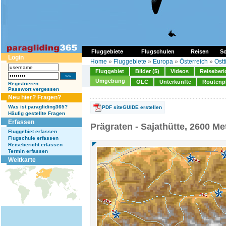
Fluggebiete
Flugschulen
Reisen
So
Login
Home
»
Fluggebiete
»
Europa
»
Österreich
»
Ostt
Fluggebiet
Bilder (5)
Videos
Reiseberi
Umgebung
OLC
Unterkünfte
Routenp
Registrieren
Passwort vergessen
Neu hier? Fragen?
Was ist paragliding365?
PDF siteGUIDE erstellen
Häufig gestellte Fragen
Erfassen
Prägraten - Sajathütte, 2600 Me
Fluggebiet erfassen
Flugschule erfassen
Reisebericht erfassen
Termin erfassen
Weltkarte