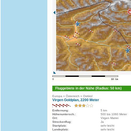
Fluggebiete in der Nähe (Radius: 50 km)
Europa » Österreich » Osttirol
Virgen Goldplan, 2200 Meter
Entfernung:
5 km
Höhenuntersch.:
500 bis 1060 Meter
Ort:
Virgen Matrei
Streckenflug:
Ja
Startplatz:
sehr leicht
Landeplatz:
sehr leicht