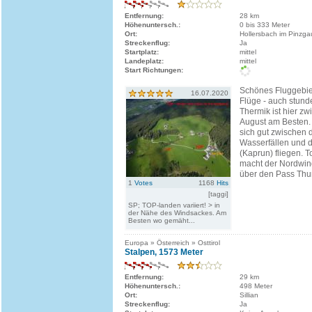
Entfernung:
28 km
Höhenuntersch.:
0 bis 333 Meter
Ort:
Hollersbach im Pinzga
Streckenflug:
Ja
Startplatz:
mittel
Landeplatz:
mittel
Start Richtungen:
Schönes Fluggebiet
16.07.2020
Flüge - auch stund
Thermik ist hier z
August am Besten.
sich gut zwischen 
Wasserfällen und 
(Kaprun) fliegen. T
macht der Nordwin
über den Pass Thur
1
Votes
1168
Hits
[taggi]
SP; TOP-landen variiert! > in
der Nähe des Windsackes. Am
Besten wo gemäht...
Europa » Österreich » Osttirol
Stalpen, 1573 Meter
Entfernung:
29 km
Höhenuntersch.:
498 Meter
Ort:
Sillian
Streckenflug:
Ja