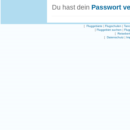
Du hast dein
Passwort v
[
Fluggebiete
|
Flugschulen
|
Tand
[
Fluggebiet suchen
|
Flu
[
Reiseber
[
Datenschutz
|
Im