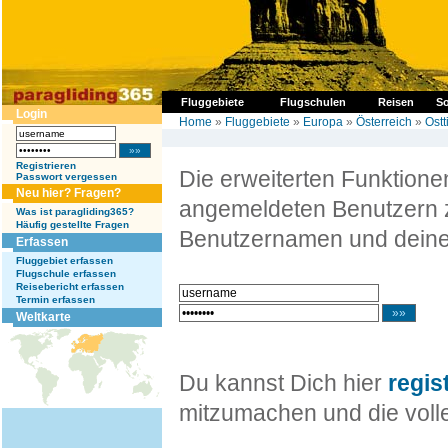
Fluggebiete
Flugschulen
Reisen
So
Login
Home
»
Fluggebiete
»
Europa
»
Österreich
»
Ostt
Registrieren
Die erweiterten Funktion
Passwort vergessen
Neu hier? Fragen?
angemeldeten Benutzern z
Was ist paragliding365?
Häufig gestellte Fragen
Benutzernamen und deine
Erfassen
Fluggebiet erfassen
Flugschule erfassen
Reisebericht erfassen
Termin erfassen
Weltkarte
Du kannst Dich hier
regis
mitzumachen und die volle