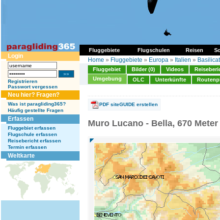
Fluggebiete
Flugschulen
Reisen
So
Login
Home
»
Fluggebiete
»
Europa
»
Italien
»
Basilica
Fluggebiet
Bilder (0)
Videos
Reiseberi
Umgebung
OLC
Unterkünfte
Routenp
Registrieren
Passwort vergessen
Neu hier? Fragen?
Was ist paragliding365?
PDF siteGUIDE erstellen
Häufig gestellte Fragen
Erfassen
Muro Lucano - Bella, 670 Meter
Fluggebiet erfassen
Flugschule erfassen
Reisebericht erfassen
Termin erfassen
Weltkarte