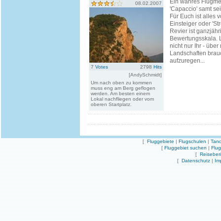
Ein wahres Flugmek
08.02.2007
'Capaccio' samt s
Für Euch ist alles v
Einsteiger oder 'S
Revier ist ganzjähr
Bewertungsskala. L
nicht nur Ihr - üb
Landschaften brauc
aufzuregen...
7
Votes
2798
Hits
[AndySchmidt]
Um nach oben zu kommen
muss eng am Berg geflogen
werden. Am besten einem
Lokal nachfliegen oder vom
oberen Startplatz.
[
Fluggebiete
|
Flugschulen
|
Tand
[
Fluggebiet suchen
|
Flu
[
Reiseber
[
Datenschutz
|
Im