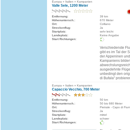
Europa » Italien » Kampanien
Valle Sele, 1200 Meter
Entfernung:
39 km
Höhenuntersch.:
670 Meter
Ort:
Colliano
Streckenflug:
Ja
Startplatz:
sehr leicht
Landeplatz:
Keine Angabe
Start Richtungen:
Verschiedenste Fl
gibt es im Tal der 
der Appeninen und
Kampaniens bilden
abwechslungsreiche
ausgedehnte Flüg
unbedingt den orig
di Bufala" probiere
Europa » Italien » Kampanien
Capaccio Vecchio, 700 Meter
Entfernung:
50 km
Höhenuntersch.:
50 bis 680 Meter
Ort:
Pietrale - Capo di Fiu
Streckenflug:
Ja
Startplatz:
mittel
Landeplatz:
schwer
Start Richtungen: