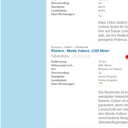
Streckenflug:
Ja
Startplatz:
leicht
Landeplatz:
leicht
Start Richtungen:
Etwa 15km südlich
Vulture findet ihr 
hier auf Dauer zuvi
gibt, sei ein Abste
gelegene Potenza 
Europa » Italien » Basilicata
Rionero - Monte Vulture, 1200 Meter
Entfernung:
25 km
Höhenuntersch.:
690 Meter
Ort:
Rionero di Vulture
Streckenflug:
Ja
Startplatz:
Keine Angabe
Landeplatz:
Keine Angabe
Start Richtungen:
Die Basilicata ist 
wenigsten bekann
Italiens. Daher ist
garantiert, wenn ih
Landschaft von ob
den Monte Vulture 
verschiedene Berg
Streckenflugmöglic