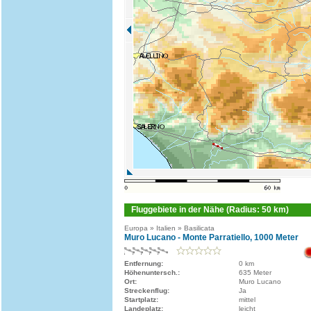
Fluggebiete in der Nähe (Radius: 50 km)
Europa » Italien » Basilicata
Muro Lucano - Monte Parratiello, 1000 Meter
Entfernung:
0 km
Höhenuntersch.:
635 Meter
Ort:
Muro Lucano
Streckenflug:
Ja
Startplatz:
mittel
Landeplatz:
leicht