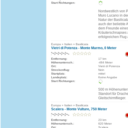
Start Richtungen:
Nordwestlich von P
Muro Lucano in der
Natur der Basilicat
auch der beliebte 
dem Freunde eines
Kräuterschnapses 
erfolgreichen Flug
Europa » Italien » Basilicata
Vietri di Potenza - Monte Marmo, 0 Meter
Entfernung:
17 km
Höhenuntersch.:
-484 Meter
Ort:
Vietri di Potenza
Streckenflug:
Nein
Startplatz:
mittel
Landeplatz:
Keine Angabe
Start Richtungen:
500 m Höhenunters
Standort für Drach
Gleitschirmflieger.
Europa » Italien » Basilicata
Scalera - Monte Vulture, 750 Meter
Entfernung:
23 km
Höhenuntersch.:
620 Meter
Ort:
Scalera