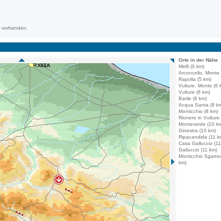
m vorhanden.
Orte in der Nähe
Melfi (0 km)
Arconcello, Monte 
Rapolla (5 km)
Vulture, Monte (6 
Vulture (6 km)
Barile (6 km)
Acqua Santa (8 k
Monticchio (8 km)
Rionero in Vulture
Monteverde (10 k
Ginestra (10 km)
Ripacandida (11 k
Casa Galluccio (11
Galluccio (11 km)
Monticchio Sgarron
km)