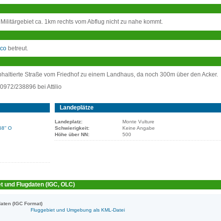
Militärgebiet ca. 1km rechts vom Abflug nicht zu nahe kommt.
ico
betreut.
phaltierte Straße vom Friedhof zu einem Landhaus, da noch 300m über den Acker.
972/238896 bei Attilio
Landeplätze
Landeplatz:
Monte Vulture
68'' O
Schwierigkeit:
Keine Angabe
Höhe über NN:
500
t und Flugdaten (IGC, OLC)
aten (IGC Format)
Fluggebiet und Umgebung als KML-Datei