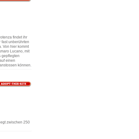
otenza findet ihr
 fast unberührten
a. Von hier kommt
Amaro Lucano, mit
 gepflegten
auf einen
 anstossen können.
iegt zwischen 250