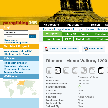
Fluggebiete
Flugschulen
Reisen
So
Login
Home
»
Fluggebiete
»
Europa
»
Italien
»
Basilica
Fluggebiet
Bilder (0)
Videos
Reiseberi
Umgebung
OLC
Unterkünfte
Routenp
Registrieren
Passwort vergessen
Neu hier? Fragen?
PDF siteGUIDE erstellen
Google Earth
Was ist paragliding365?
Häufig gestellte Fragen
Erfassen
Rionero - Monte Vulture, 1200
Fluggebiet erfassen
Flugschule erfassen
Reisebericht erfassen
Termin erfassen
Weltkarte
Talort:
Rionero di Vulture
Höhe Talort:
500 Meter
Höhenunterschied:
690 Meter
Start Richtungen:
Seilbahn:
Nein
Streckenflug:
Ja
Soaring:
Keine Angabe
Windenschlepp:
Nein
Walk and Fly:
Nein
Ski and Fly:
Nein