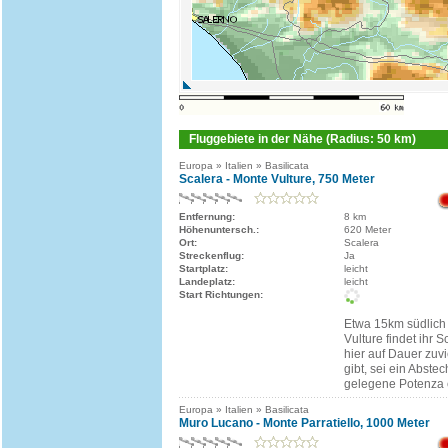
Fluggebiete in der Nähe (Radius: 50 km)
Europa » Italien » Basilicata
Scalera - Monte Vulture, 750 Meter
Entfernung:
8 km
Höhenuntersch.:
620 Meter
Ort:
Scalera
Streckenflug:
Ja
Startplatz:
leicht
Landeplatz:
leicht
Start Richtungen:
Etwa 15km südlich
Vulture findet ihr 
hier auf Dauer zuvi
gibt, sei ein Abste
gelegene Potenza 
Europa » Italien » Basilicata
Muro Lucano - Monte Parratiello, 1000 Meter