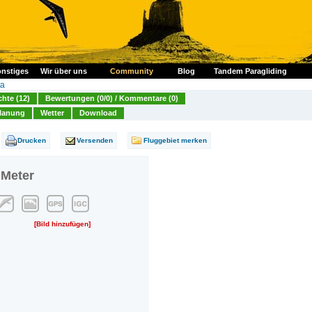
nstiges
Wir über uns
Community
Blog
Tandem Paragliding
ta
chte (12)
Bewertungen (0/0) / Kommentare (0)
lanung
Wetter
Download
Drucken
Versenden
Fluggebiet merken
 Meter
[Bild hinzufügen]