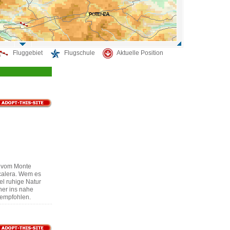
Fluggebiet
Flugschule
Aktuelle Position
 vom Monte
Scalera. Wem es
el ruhige Natur
cher ins nahe
empfohlen.