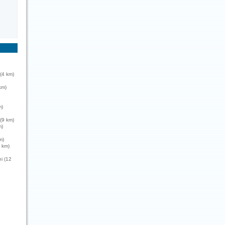
(4 km)
km)
m)
 (9 km)
m)
m)
 km)
i (12