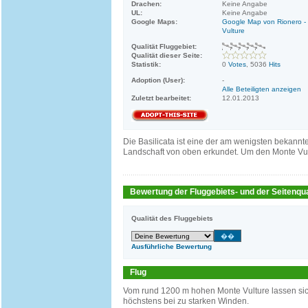
Drachen:
Keine Angabe
UL:
Keine Angabe
Google Maps:
Google Map von Rionero -
Vulture
Qualität Fluggebiet:
Qualität dieser Seite:
Statistik:
0
Votes
, 5036
Hits
Adoption (User):
-
Alle Beteiligten anzeigen
Zuletzt bearbeitet:
12.01.2013
Die Basilicata ist eine der am wenigsten bekannte
Landschaft von oben erkundet. Um den Monte Vult
Bewertung der Fluggebiets- und der Seitenqua
Qualität des Fluggebiets
Ausführliche Bewertung
Flug
Vom rund 1200 m hohen Monte Vulture lassen si
höchstens bei zu starken Winden.