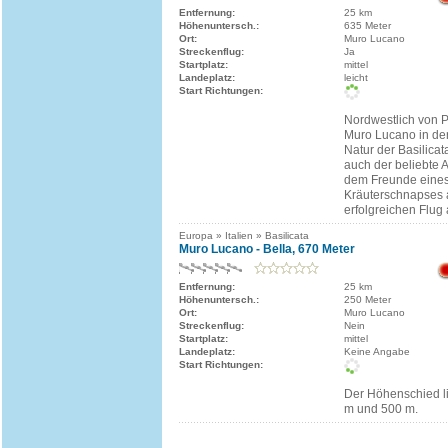
Entfernung:
25 km
Höhenuntersch.:
635 Meter
Ort:
Muro Lucano
Streckenflug:
Ja
Startplatz:
mittel
Landeplatz:
leicht
Start Richtungen:
Nordwestlich von P
Muro Lucano in der
Natur der Basilicat
auch der beliebte 
dem Freunde eines
Kräuterschnapses 
erfolgreichen Flug
Europa » Italien » Basilicata
Muro Lucano - Bella, 670 Meter
Entfernung:
25 km
Höhenuntersch.:
250 Meter
Ort:
Muro Lucano
Streckenflug:
Nein
Startplatz:
mittel
Landeplatz:
Keine Angabe
Start Richtungen:
Der Höhenschied l
m und 500 m.