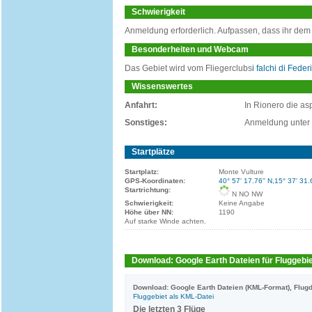
Schwierigkeit
Anmeldung erforderlich. Aufpassen, dass ihr dem 
Besonderheiten und Webcam
Das Gebiet wird vom Fliegerclubs
i falchi di Feder
Wissenswertes
Anfahrt:
In Rionero die as
Sonstiges:
Anmeldung unter 0
Startplätze
Startplatz:
Monte Vulture
GPS-Koordinaten:
40° 57' 17.76'' N,15° 37' 31.
Startrichtung:
N NO NW
Schwierigkeit:
Keine Angabe
Höhe über NN:
1190
Auf starke Winde achten.
Download: Google Earth Dateien für Fluggebie
Download: Google Earth Dateien (KML-Format), Flugd
Fluggebiet als KML-Datei
Die letzten 3 Flüge