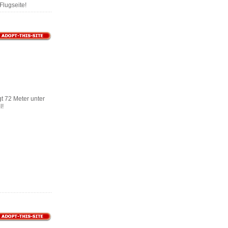
Flugseite!
gt 72 Meter unter
l!