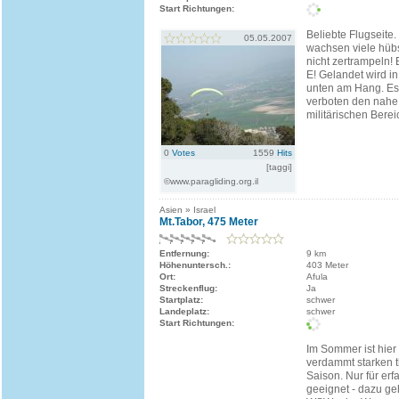
Start Richtungen:
Beliebte Flugseite
05.05.2007
wachsen viele hübs
nicht zertrampeln!
E! Gelandet wird i
unten am Hang. Es 
verboten den nahe
militärischen Bere
0
Votes
1559
Hits
[taggi]
©www.paragliding.org.il
Asien » Israel
Mt.Tabor, 475 Meter
Entfernung:
9 km
Höhenuntersch.:
403 Meter
Ort:
Afula
Streckenflug:
Ja
Startplatz:
schwer
Landeplatz:
schwer
Start Richtungen:
Im Sommer ist hier
verdammt starken 
Saison. Nur für erf
geeignet - dazu ge