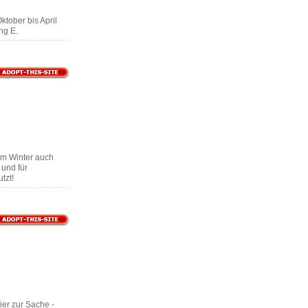
ktober bis April
ng E.
 im Winter auch
und für
tzt!
ier zur Sache -