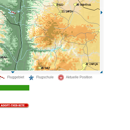
Fluggebiet
Flugschule
Aktuelle Position