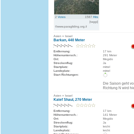
2
Votes
1587
Hits
[taggi]
©www.paragliding.org.il
Asien » Israel
Barkan, 440 Meter
Entfernung:
17 km
Höhenuntersch.:
291 Meter
Ort:
Megido
Streckenflug:
Ja
Startplatz:
mittel
Landeplatz:
mittel
Start Richtungen:
Die Saison geht von
Richtung N wird hie
Asien » Israel
Katef Shaul, 270 Meter
Entfernung:
17 km
Höhenuntersch.:
141 Meter
Ort:
Megido
Streckenflug:
Ja
Startplatz:
leicht
Landeplatz:
leicht