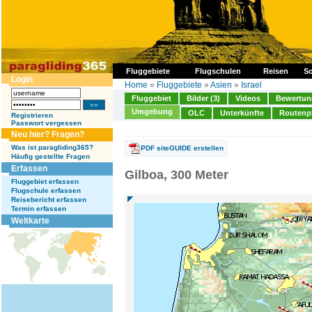
Fluggebiete
Flugschulen
Reisen
So
Login
Home
»
Fluggebiete
»
Asien
»
Israel
Fluggebiet
Bilder (3)
Videos
Bewertung
Umgebung
OLC
Unterkünfte
Routenp
Registrieren
Passwort vergessen
Neu hier? Fragen?
Was ist paragliding365?
PDF siteGUIDE erstellen
Häufig gestellte Fragen
Erfassen
Gilboa, 300 Meter
Fluggebiet erfassen
Flugschule erfassen
Reisebericht erfassen
Termin erfassen
Weltkarte