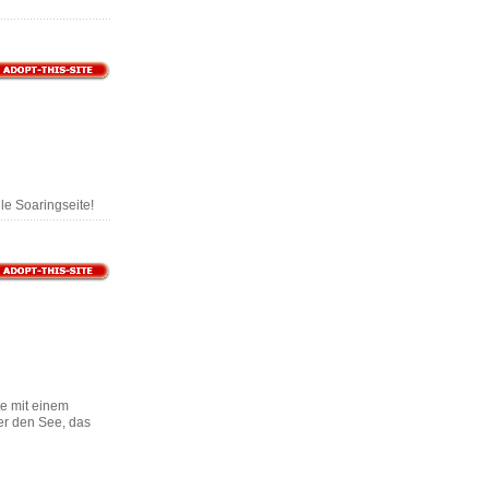
le Soaringseite!
te mit einem
ber den See, das