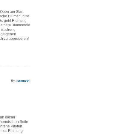
. Oben am Start
che Blumen, bitte
 Es geht Richtung
n einem Blumenfeld
ist streng
 gelgenen
ich zu überqueren!
By: [
sramoth
]
 an dieser
thermischen Seite
ahrene Piloten
ht es Richtung