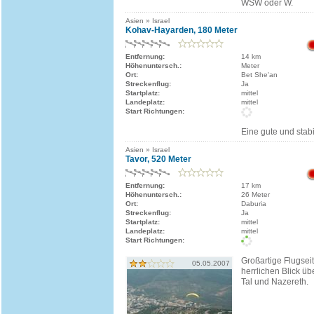
WSW oder W.
Asien » Israel
Kohav-Hayarden, 180 Meter
Entfernung:
14 km
Höhenuntersch.:
Meter
Ort:
Bet She'an
Streckenflug:
Ja
Startplatz:
mittel
Landeplatz:
mittel
Start Richtungen:
Eine gute und stabi
Asien » Israel
Tavor, 520 Meter
Entfernung:
17 km
Höhenuntersch.:
26 Meter
Ort:
Daburia
Streckenflug:
Ja
Startplatz:
mittel
Landeplatz:
mittel
Start Richtungen:
Großartige Flugsei
05.05.2007
herrlichen Blick ü
Tal und Nazereth.