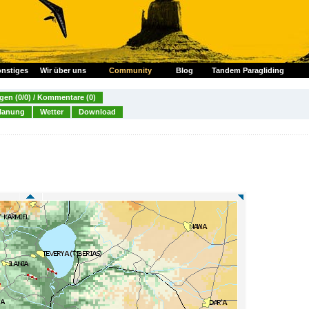
nstiges
Wir über uns
Community
Blog
Tandem Paragliding
en (0/0) / Kommentare (0)
lanung
Wetter
Download