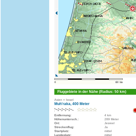
Fluggebiete in der Nähe (Radius: 50 km)
Asien » Israel
Muh'raka, 400 Meter
Entfernung:
4 km
Höhenuntersch.:
289 Meter
Ort:
Jesreel
Streckenflug:
Ja
Startplatz:
mittel
Landeplatz:
mittel