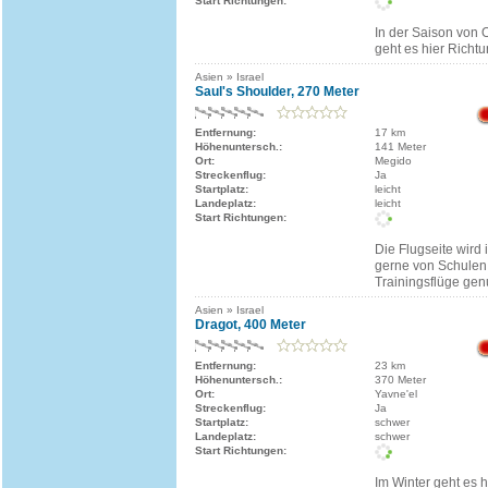
Start Richtungen:
In der Saison von O
geht es hier Richtu
Asien » Israel
Saul's Shoulder, 270 Meter
Entfernung:
17 km
Höhenuntersch.:
141 Meter
Ort:
Megido
Streckenflug:
Ja
Startplatz:
leicht
Landeplatz:
leicht
Start Richtungen:
Die Flugseite wird
gerne von Schulen 
Trainingsflüge genu
Asien » Israel
Dragot, 400 Meter
Entfernung:
23 km
Höhenuntersch.:
370 Meter
Ort:
Yavne'el
Streckenflug:
Ja
Startplatz:
schwer
Landeplatz:
schwer
Start Richtungen:
Im Winter geht es h