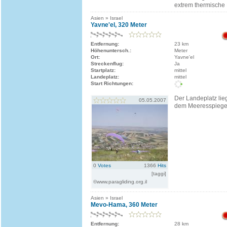
extrem thermische 
Asien » Israel
Yavne'el, 320 Meter
Entfernung:
23 km
Höhenuntersch.:
Meter
Ort:
Yavne'el
Streckenflug:
Ja
Startplatz:
mittel
Landeplatz:
mittel
Start Richtungen:
Der Landeplatz lie
05.05.2007
dem Meeresspiege
0
Votes
1366
Hits
[taggi]
©www.paragliding.org.il
Asien » Israel
Mevo-Hama, 360 Meter
Entfernung:
28 km