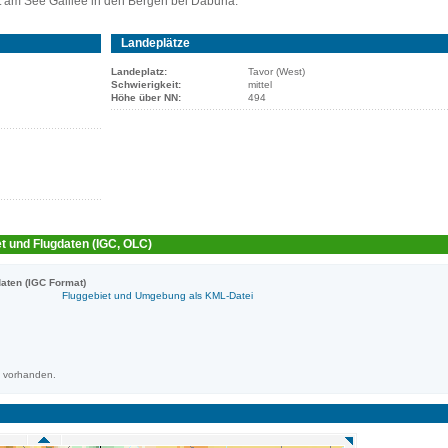
gt am See Galilee in den Bergen bei Daburia.
Landeplätze
Landeplatz:
Tavor (West)
Schwierigkeit:
mittel
Höhe über NN:
494
t und Flugdaten (IGC, OLC)
aten (IGC Format)
Fluggebiet und Umgebung als KML-Datei
m vorhanden.