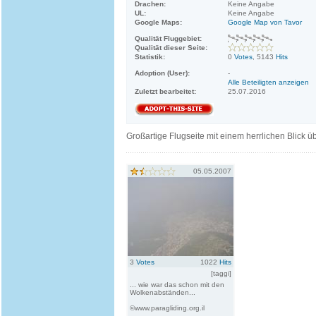
Drachen:
Keine Angabe
UL:
Keine Angabe
Google Maps:
Google Map von Tavor
Qualität Fluggebiet:
Qualität dieser Seite:
Statistik:
0
Votes
, 5143
Hits
Adoption (User):
-
Alle Beteiligten anzeigen
Zuletzt bearbeitet:
25.07.2016
Großartige Flugseite mit einem herrlichen Blick 
05.05.2007
3
Votes
1022
Hits
[taggi]
... wie war das schon mit den
Wolkenabständen...
©www.paragliding.org.il