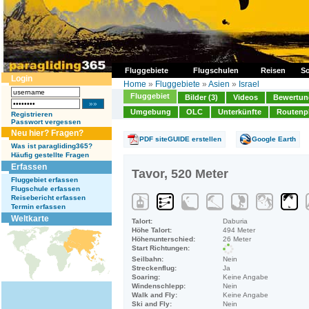
Fluggebiete
Flugschulen
Reisen
So
Login
Home
»
Fluggebiete
»
Asien
»
Israel
Fluggebiet
Bilder (3)
Videos
Bewertung
Umgebung
OLC
Unterkünfte
Routenp
Registrieren
Passwort vergessen
Neu hier? Fragen?
PDF siteGUIDE erstellen
Google Earth
Was ist paragliding365?
Häufig gestellte Fragen
Erfassen
Tavor, 520 Meter
Fluggebiet erfassen
Flugschule erfassen
Reisebericht erfassen
Termin erfassen
Weltkarte
Talort:
Daburia
Höhe Talort:
494 Meter
Höhenunterschied:
26 Meter
Start Richtungen:
Seilbahn:
Nein
Streckenflug:
Ja
Soaring:
Keine Angabe
Windenschlepp:
Nein
Walk and Fly:
Keine Angabe
Ski and Fly:
Nein