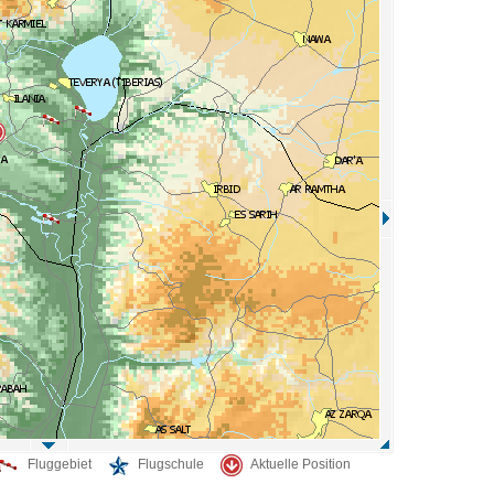
Fluggebiet
Flugschule
Aktuelle Position