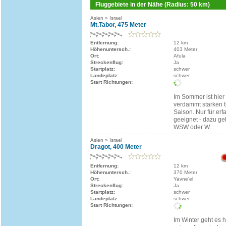
Fluggebiete in der Nähe (Radius: 50 km)
Asien » Israel
Mt.Tabor, 475 Meter
Entfernung:
12 km
Höhenuntersch.:
403 Meter
Ort:
Afula
Streckenflug:
Ja
Startplatz:
schwer
Landeplatz:
schwer
Start Richtungen:
Im Sommer ist hier
verdammt starken 
Saison. Nur für erf
geeignet - dazu ge
WSW oder W.
Asien » Israel
Dragot, 400 Meter
Entfernung:
12 km
Höhenuntersch.:
370 Meter
Ort:
Yavne'el
Streckenflug:
Ja
Startplatz:
schwer
Landeplatz:
schwer
Start Richtungen:
Im Winter geht es h