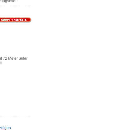
Flugseite!
gt 72 Meter unter
l!
nzeigen