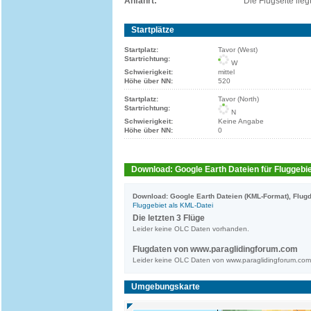
Anfahrt:
Die Flugseite lie
Startplätze
Startplatz:
Tavor (West)
Startrichtung:
W
Schwierigkeit:
mittel
Höhe über NN:
520
Startplatz:
Tavor (North)
Startrichtung:
N
Schwierigkeit:
Keine Angabe
Höhe über NN:
0
Download: Google Earth Dateien für Fluggebie
Download: Google Earth Dateien (KML-Format), Flugd
Fluggebiet als KML-Datei
Die letzten 3 Flüge
Leider keine OLC Daten vorhanden.
Flugdaten von www.paraglidingforum.com
Leider keine OLC Daten von www.paraglidingforum.co
Umgebungskarte