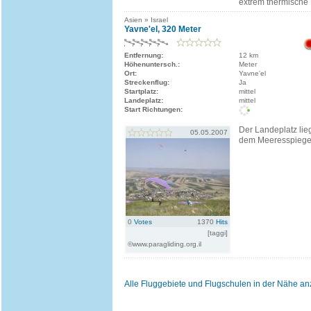
extrem thermische 
Asien » Israel
Yavne'el, 320 Meter
Entfernung:
12 km
Höhenuntersch.:
Meter
Ort:
Yavne'el
Streckenflug:
Ja
Startplatz:
mittel
Landeplatz:
mittel
Start Richtungen:
Der Landeplatz lie
05.05.2007
dem Meeresspiege
0
Votes
1370
Hits
[taggi]
©www.paragliding.org.il
Alle Fluggebiete und Flugschulen in der Nähe a