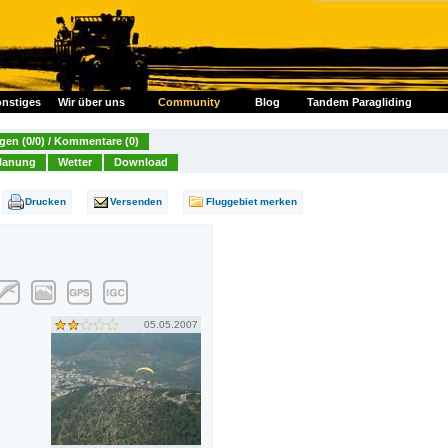
nstiges
Wir über uns
Community
Blog
Tandem Paragliding
en (0/0) / Kommentare (0)
lanung
Wetter
Download
Drucken
Versenden
Fluggebiet merken
05.05.2007