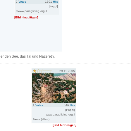
2
Votes
1591
Hits
[taggi]
©www.paragliding.org.il
[Bild hinzufügen]
über den See, das Tal und Nazereth.
29.11.2005
1
Votes
846
Hits
[Poppi]
www.paragliding.org.il
Tavor (West)
[Bild hinzufügen]