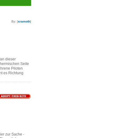
By: [
sramoth
]
 an dieser
thermischen Seite
ahrene Piloten
ht es Richtung
ier zur Sache -