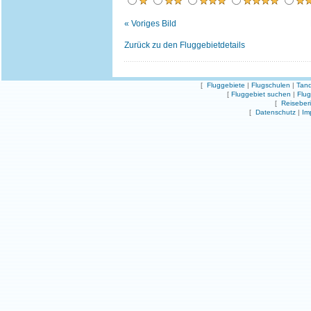
« Voriges Bild
Zurück zu den Fluggebietdetails
[
Fluggebiete
|
Flugschulen
|
Tand
[
Fluggebiet suchen
|
Flu
[
Reiseber
[
Datenschutz
|
Im