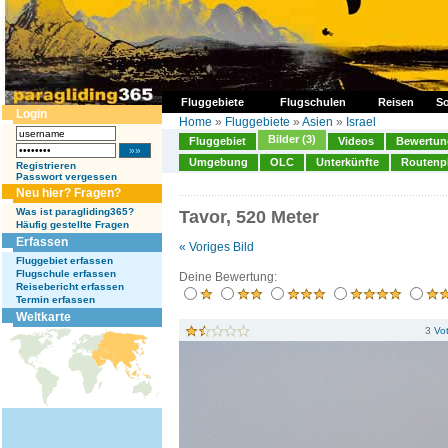
Fluggebiete
Flugschulen
Reisen
So
Login
Home
»
Fluggebiete
»
Asien
»
Israel
Bilder (3)
Fluggebiet
Videos
Bewertung
Umgebung
OLC
Unterkünfte
Routenp
Registrieren
Passwort vergessen
Neu hier? Fragen?
Was ist paragliding365?
Tavor, 520 Meter
Häufig gestellte Fragen
Erfassen
« Voriges Bild
Fluggebiet erfassen
Flugschule erfassen
Deine Bewertung:
Reisebericht erfassen
Termin erfassen
Weltkarte
3
Vo