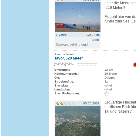
unter die Meeresob
-216 Meter!!!
Es geht hier von d
runter zum See. Es
1
Votes
1262
Hits
[taggi]
©www.paragliding.org.il
Asien » Israel
Tavor, 520 Meter
Entfernung:
12 km
Höhenuntersch.:
26 Meter
Ort:
Daburia
Streckenflug:
Ja
Startplatz:
mittel
Landeplatz:
mittel
Start Richtungen:
Großartige Flugsei
05.05.2007
herrlichen Blick ü
Tal und Nazereth.