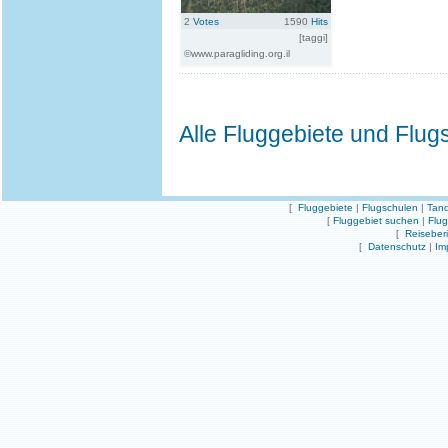
2
Votes
1590
Hits
[taggi]
©www.paragliding.org.il
Alle Fluggebiete und Flug
[
Fluggebiete
|
Flugschulen
|
Tand
[
Fluggebiet suchen
|
Flu
[
Reiseber
[
Datenschutz
|
Im