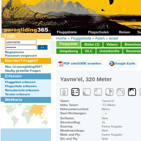
Fluggebiete
Flugschulen
Reisen
So
Login
Home
»
Fluggebiete
»
Asien
»
Israel
Fluggebiet
Bilder (1)
Videos
Bewertung
Umgebung
OLC
Unterkünfte
Routenp
Registrieren
Passwort vergessen
Neu hier? Fragen?
PDF siteGUIDE erstellen
Google Earth
Was ist paragliding365?
Häufig gestellte Fragen
Erfassen
Yavne'el, 320 Meter
Fluggebiet erfassen
Flugschule erfassen
Reisebericht erfassen
Termin erfassen
Weltkarte
Talort:
Yavne'el
Höhe Talort:
-72 Meter
Höhenunterschied:
Meter
Start Richtungen:
Seilbahn:
Nein
Streckenflug:
Ja
Soaring:
Keine Angabe
Windenschlepp:
Nein
Walk and Fly:
Keine Angabe
Ski and Fly:
Nein