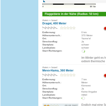
Fluggebiete in der Nähe (Radius: 50 km)
Asien » Israel
Dragot, 400 Meter
Entfernung:
0 km
Höhenuntersch.:
370 Meter
Ort:
Yavne'el
Streckenflug:
Ja
Startplatz:
schwer
Landeplatz:
schwer
Start Richtungen:
Im Winter geht es h
extrem thermische 
Asien » Israel
Mevo-Hama, 360 Meter
Entfernung:
7 km
Höhenuntersch.:
Meter
Ort:
Kinneret
Streckenflug:
Ja
Startplatz:
Keine Angabe
Landeplatz:
mittel
Start Richtungen:
Endlich mal eine Se
05.05.2007