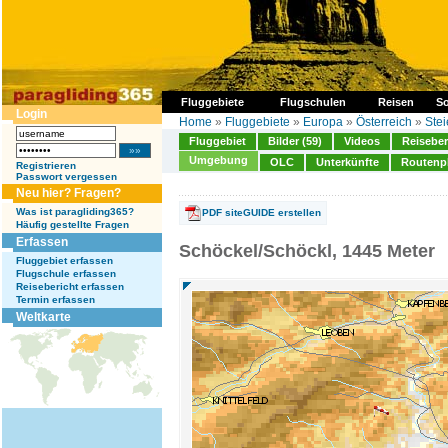
Fluggebiete
Flugschulen
Reisen
So
Login
Home
»
Fluggebiete
»
Europa
»
Österreich
»
Ste
Fluggebiet
Bilder (59)
Videos
Reiseber
Umgebung
OLC
Unterkünfte
Routenp
Registrieren
Passwort vergessen
Neu hier? Fragen?
Was ist paragliding365?
PDF siteGUIDE erstellen
Häufig gestellte Fragen
Erfassen
Schöckel/Schöckl, 1445 Meter
Fluggebiet erfassen
Flugschule erfassen
Reisebericht erfassen
Termin erfassen
Weltkarte