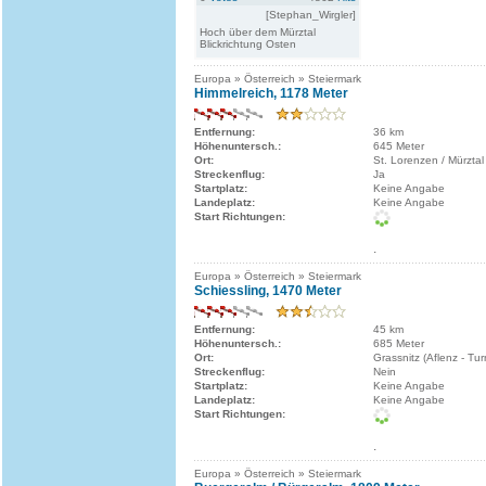
[Stephan_Wirgler]
Hoch über dem Mürztal
Blickrichtung Osten
Europa » Österreich » Steiermark
Himmelreich, 1178 Meter
Entfernung:
36 km
Höhenuntersch.:
645 Meter
Ort:
St. Lorenzen / Mürztal
Streckenflug:
Ja
Startplatz:
Keine Angabe
Landeplatz:
Keine Angabe
Start Richtungen:
.
Europa » Österreich » Steiermark
Schiessling, 1470 Meter
Entfernung:
45 km
Höhenuntersch.:
685 Meter
Ort:
Grassnitz (Aflenz - Tu
Streckenflug:
Nein
Startplatz:
Keine Angabe
Landeplatz:
Keine Angabe
Start Richtungen:
.
Europa » Österreich » Steiermark