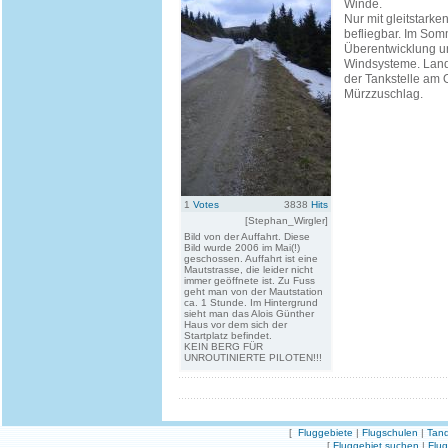
Winde.
Nur mit gleitstarke
befliegbar. Im Somm
Überentwicklung u
Windsysteme. Land
der Tankstelle am 
Mürzzuschlag.
1
Votes
3838
Hits
[Stephan_Wirgler]
Bild von der Auffahrt. Diese
Bild wurde 2006 im Mai(!)
geschossen. Auffahrt ist eine
Mautstrasse, die leider nicht
immer geöffnete ist. Zu Fuss
geht man von der Mautstation
ca. 1 Stunde. Im Hintergrund
sieht man das Alois Günther
Haus vor dem sich der
Startplatz befindet.
KEIN BERG FÜR
UNROUTINIERTE PILOTEN!!!
[
Fluggebiete
|
Flugschulen
|
Tand
[
Fluggebiet suchen
|
Flu