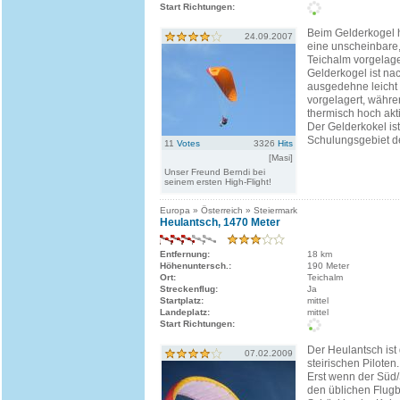
Start Richtungen:
Beim Gelderkogel 
24.09.2007
eine unscheinbare,
Teichalm vorgelag
Gelderkogel ist na
ausgedehne leicht
vorgelagert, währ
thermisch hoch akti
Der Gelderkokel is
Schulungsgebiet de
11
Votes
3326
Hits
[Masi]
Unser Freund Berndi bei
seinem ersten High-Flight!
Europa » Österreich » Steiermark
Heulantsch, 1470 Meter
Entfernung:
18 km
Höhenuntersch.:
190 Meter
Ort:
Teichalm
Streckenflug:
Ja
Startplatz:
mittel
Landeplatz:
mittel
Start Richtungen:
Der Heulantsch ist
07.02.2009
steirischen Piloten.
Erst wenn der Süd
den üblichen Flug