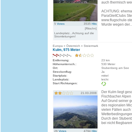
auch thermisch we
ACHTUNG: ehemalig
ParaGleitClubs St
www.flugschule-ste
5
Votes
3535
Hits
Wurde wegen der..
[Ritschn]
Landeplatz...Achtung auf die
Stromleitungen!
Europa » Österreich » Steiermark
Kulm, 975 Meter
Entfernung:
23 km
Höhenuntersch.:
530 Meter
Ort:
Stubenberg am See
Streckenflug:
Ja
Startplatz:
mittel
Landeplatz:
leicht
Start Richtungen:
Der Kulm liegt gesc
21.03.2008
Fischbacher Alpen
Auf Grund seiner 
des regionalen Micr
vielen Fällen auch 
Wetterbedingungen 
Durch den Stubenb
bei nicht fliegbare
26
Votes
4794
Hits