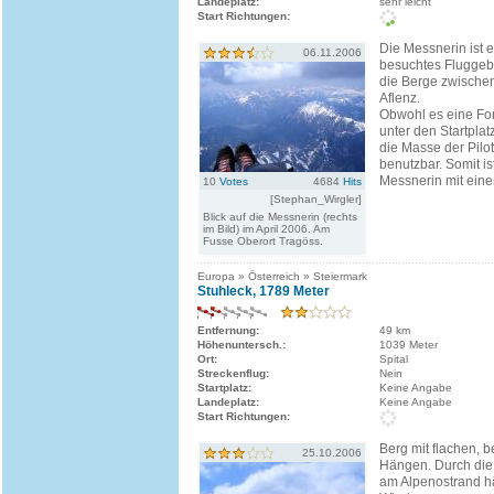
Landeplatz:
sehr leicht
Start Richtungen:
Die Messnerin ist ei
06.11.2006
besuchtes Fluggebie
die Berge zwische
Aflenz.
Obwohl es eine For
unter den Startplatz 
die Masse der Pilot
benutzbar. Somit is
Messnerin mit einem
10
Votes
4684
Hits
[Stephan_Wirgler]
Blick auf die Messnerin (rechts
im Bild) im April 2006. Am
Fusse Oberort Tragöss.
Europa » Österreich » Steiermark
Stuhleck, 1789 Meter
Entfernung:
49 km
Höhenuntersch.:
1039 Meter
Ort:
Spital
Streckenflug:
Nein
Startplatz:
Keine Angabe
Landeplatz:
Keine Angabe
Start Richtungen:
Berg mit flachen, 
25.10.2006
Hängen. Durch die
am Alpenostrand hä