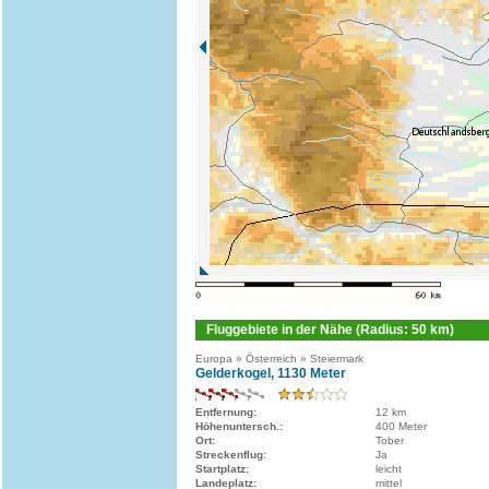
Fluggebiete in der Nähe (Radius: 50 km)
Europa » Österreich » Steiermark
Gelderkogel, 1130 Meter
Entfernung:
12 km
Höhenuntersch.:
400 Meter
Ort:
Tober
Streckenflug:
Ja
Startplatz:
leicht
Landeplatz:
mittel