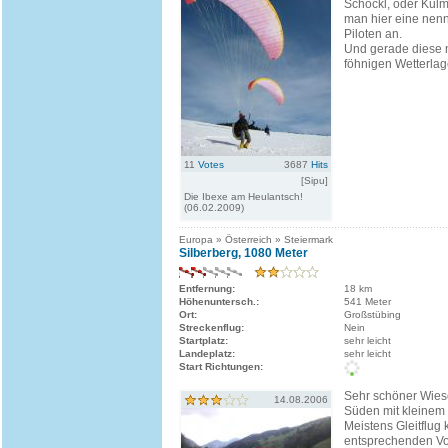
Schöckl, oder Kulm z
man hier eine nen
Piloten an.
Und gerade diese 
föhnigen Wetterlage
11
Votes
3687
Hits
[Sipu]
Die Ibexe am Heulantsch!
(06.02.2009)
Europa » Österreich » Steiermark
Silberberg, 1080 Meter
Entfernung:
18 km
Höhenuntersch.:
541 Meter
Ort:
Großstübing
Streckenflug:
Nein
Startplatz:
sehr leicht
Landeplatz:
sehr leicht
Start Richtungen:
Sehr schöner Wies
14.08.2006
Süden mit kleinem
Meistens Gleitflug
entsprechenden V