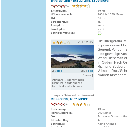
Buergeralm / Bürgeralm, 1809 Meter
Entfernung:
46 km
Höhenuntersch.:
980 bis 1020 Meter
Ort:
Aflenz
Streckenflug:
Ja
Startplatz:
leicht
Landeplatz:
leicht
Start Richtungen:
Die Buergeralm ist
25.10.2015
imposantesten Flug
Gegend. Vor dem St
eine gewaltige Aus
Wetter sieht man o
im Süden. Nach Ost
Richtung Seeberg -
Veitsch - Rax / Sc
2
Votes
2594
Hits
Norden hinter dem.
[hazwo]
Aflenzer Bürgeralm Blick
Richtung Kapfenberg /
Rennfeld ins Nebelmeer
Europa » Österreich » Steiermark
Messnerin, 1835 Meter
Entfernung:
49 km
Höhenuntersch.:
960 Meter
Ort:
Tragoess Oberort / G
Streckenflug:
Ja
Startplatz:
Keine Angabe