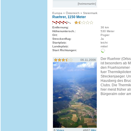
[heimomartin]
Europa » Österreich » Steiermark
Ruehrer, 1150 Meter
Entfernung:
36 km
Höhenuntersch.:
530 Meter
Ort:
Pogier
Streckenflug:
Ja
Startplatz:
leicht
Landeplatz:
mittel
Start Richtungen:
Der Ruehrer (Ortssp
06.11.2006
ist besonders ab Mi
den Fruehsommer 
fuer Thermikpilote
Streckenjaeger. U
Hausberg des Bruc
Clubs. Die Thermik
hier meist früher al
Bürgeralm oder am.
6
Votes
4862
Hits