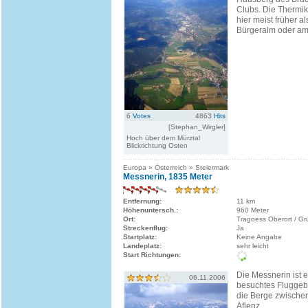
Clubs. Die Thermik
hier meist früher al
Bürgeralm oder am.
6
Votes
4863
Hits
[Stephan_Wirgler]
Hoch über dem Mürztal
Blickrichtung Osten
Europa » Österreich » Steiermark
Messnerin, 1835 Meter
Entfernung:
11 km
Höhenuntersch.:
960 Meter
Ort:
Tragoess Oberort / G
Streckenflug:
Ja
Startplatz:
Keine Angabe
Landeplatz:
sehr leicht
Start Richtungen:
Die Messnerin ist ei
06.11.2006
besuchtes Fluggebie
die Berge zwische
Aflenz.