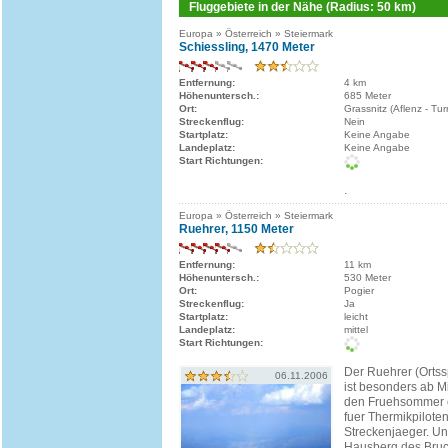
Fluggebiete in der Nähe (Radius: 50 km)
Europa » Österreich » Steiermark
Schiessling, 1470 Meter
Entfernung:
4 km
Höhenuntersch.:
685 Meter
Ort:
Grassnitz (Aflenz - Tu
Streckenflug:
Nein
Startplatz:
Keine Angabe
Landeplatz:
Keine Angabe
Start Richtungen:
.
Europa » Österreich » Steiermark
Ruehrer, 1150 Meter
Entfernung:
11 km
Höhenuntersch.:
530 Meter
Ort:
Pogier
Streckenflug:
Ja
Startplatz:
leicht
Landeplatz:
mittel
Start Richtungen:
Der Ruehrer (Ortssp
06.11.2006
ist besonders ab Mi
den Fruehsommer 
fuer Thermikpilote
Streckenjaeger. U
Hausberg des Bruc