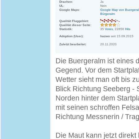
Drachen:
Ja
UL:
Nein
Google Maps:
Google Map von Buergeral
Bürgeralm
Qualität Fluggebiet:
Qualität dieser Seite:
Statistik:
35
Votes
, 22856
Hits
Adoption (User):
hazwo
seit 15.09.2015
Zuletzt bearbeitet:
20.11.2020
Die Buergeralm ist eines 
Gegend. Vor dem Startplat
Wetter sieht man oft bis 
Blick Richtung Seeberg - 
Norden hinter dem Startp
mit seinen schroffen Fels
Richtung Messnerin / Trag
Die Maut kann jetzt direk