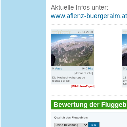
Aktuelle Infos unter:
www.aflenz-buergeralm.at
20.11.2020
0
Votes
940
Hits
0
[JohannLichti]
Die Hochschwabgrupppe -
13
rechts der Sp.
un
Sc
[Bild hinzufügen]
Bewertung der Fluggebi
Qualität des Fluggebiets