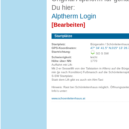
Du hier:
Alptherm Login
[Bearbeiten]
Startplätze
Startplatz:
Bürgeralm / Schönleitenhaus
GPS-Koordinaten:
47° 34' 41.5'' N,015° 13' 26.
Startrichtung:
SO S SW
Schwierigkeit:
leicht
Höhe über NN:
1770
Auffahrt mit Lift:
Mit 2-er Sessellift von der Talstation in Aflenz auf die Bür
min (je nach Kondition) Fußmarsch auf die Schönleitenspi
S-SW Startplatz.
Statt dem Lift gibt es auch ein Alm-Taxi
Hinweis: Rast bei Schönleitenhaus möglich. Öffnungszeite
Info's unter:
www.schoenleitenhaus.at