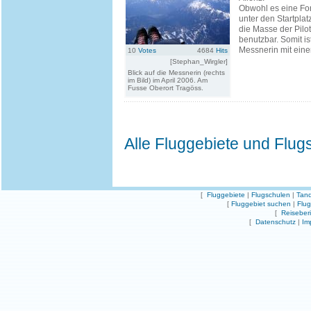
Obwohl es eine For
unter den Startplatz 
die Masse der Pilot
benutzbar. Somit is
Messnerin mit einem
10
Votes
4684
Hits
[Stephan_Wirgler]
Blick auf die Messnerin (rechts
im Bild) im April 2006. Am
Fusse Oberort Tragöss.
Alle Fluggebiete und Flug
[
Fluggebiete
|
Flugschulen
|
Tand
[
Fluggebiet suchen
|
Flu
[
Reiseber
[
Datenschutz
|
Im