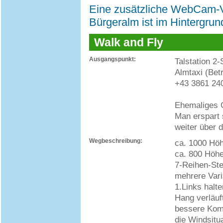
Eine zusätzliche WebCam-Vi
Bürgeralm ist im Hintergrun
Walk and Fly
Ausgangspunkt:
Talstation 2-
Almtaxi (Bet
+43 3861 24
Ehemaliges G
Man erspart 
weiter über 
Wegbeschreibung:
ca. 1000 Höh
ca. 800 Höh
7-Reihen-Ste
mehrere Vari
1.Links halt
Hang verläuf
bessere Komp
die Windsitu