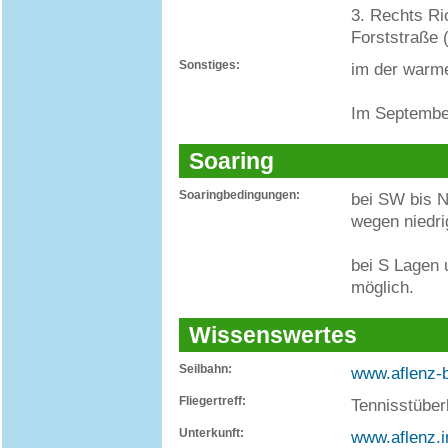
3. Rechts Ri
Forststraße 
Sonstiges:
im der warme
Im September
Soaring
Soaringbedingungen:
bei SW bis N
wegen niedr
bei S Lagen 
möglich.
Wissenswertes
Seilbahn:
www.aflenz-b
Fliegertreff:
Tennisstüberl
Unterkunft:
www.aflenz.i