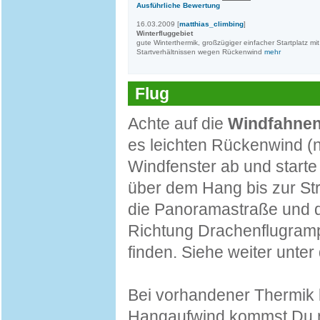
Ausführliche Bewertung
16.03.2009 [
matthias_climbing
]
Winterfluggebiet
gute Winterthermik, großzügiger einfacher Startplatz mit
Startverhältnissen wegen Rückenwind
mehr
Flug
Achte auf die
Windfahnen
es leichten Rückenwind (n
Windfenster ab und starte
über dem Hang bis zur Str
die Panoramastraße und d
Richtung Drachenflugrampe 
finden. Siehe weiter unte
Bei vorhandener Thermik
Hangaufwind kommst Du n