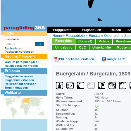
Fluggebiete
Flugschulen
Reisen
So
Login
Home
»
Fluggebiete
»
Europa
»
Österreich
»
Ste
Fluggebiet
Bilder (4)
Videos
Reiseberi
Umgebung
OLC
Unterkünfte
Routenp
Registrieren
Passwort vergessen
Neu hier? Fragen?
PDF siteGUIDE erstellen
Google Earth
Was ist paragliding365?
Häufig gestellte Fragen
Erfassen
Buergeralm / Bürgeralm, 1809
Fluggebiet erfassen
Flugschule erfassen
Reisebericht erfassen
Termin erfassen
Weltkarte
Talort:
Aflenz
Höhe Talort:
763 Meter
Höhenunterschied:
980 bis 1020 Meter
Start Richtungen:
Seilbahn:
Ja
Streckenflug:
Ja
Soaring:
Ja
Windenschlepp:
Nein
Walk and Fly:
Ja
Ski and Fly:
Ja