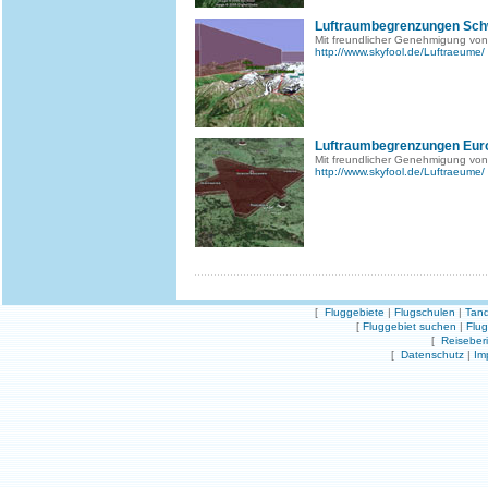
Luftraumbegrenzungen Sch
Mit freundlicher Genehmigung von
http://www.skyfool.de/Luftraeume/
Luftraumbegrenzungen Eur
Mit freundlicher Genehmigung von
http://www.skyfool.de/Luftraeume/
[
Fluggebiete
|
Flugschulen
|
Tand
[
Fluggebiet suchen
|
Flu
[
Reiseber
[
Datenschutz
|
Im