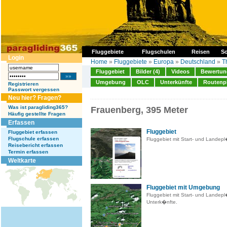
Fluggebiete
Flugschulen
Reisen
So
Login
Home
»
Fluggebiete
»
Europa
»
Deutschland
»
T
Fluggebiet
Bilder (4)
Videos
Bewertung
Umgebung
OLC
Unterkünfte
Routenp
Registrieren
Passwort vergessen
Neu hier? Fragen?
Was ist paragliding365?
Frauenberg, 395 Meter
Häufig gestellte Fragen
Erfassen
Fluggebiet
Fluggebiet erfassen
Flugschule erfassen
Fluggebiet mit Start- und Landep
Reisebericht erfassen
Termin erfassen
Weltkarte
Fluggebiet mit Umgebung
Fluggebiet mit Start- und Landep
Unterk�nfte.