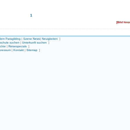
1
[Bild hin
em Paragliding
|
Szene News
|
Neuigkeiten
]
gschule suchen
|
Unterkunft suchen
]
ichte
|
Reisespecials
]
pressum
|
Kontakt
|
Sitemap
]