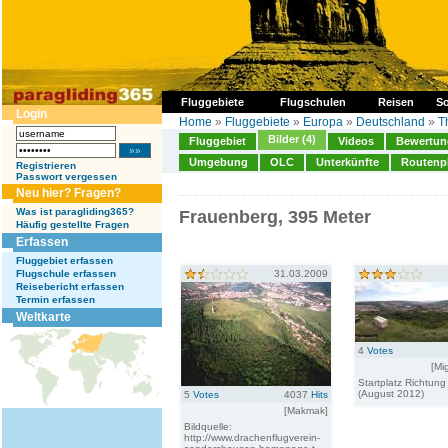
Fluggebiete
Flugschulen
Reisen
So
Login
Home
»
Fluggebiete
»
Europa
»
Deutschland
»
T
Bilder (4)
Fluggebiet
Videos
Bewertung
Umgebung
OLC
Unterkünfte
Routenp
Registrieren
Passwort vergessen
Neu hier? Fragen?
Was ist paragliding365?
Frauenberg, 395 Meter
Häufig gestellte Fragen
Erfassen
Fluggebiet erfassen
Flugschule erfassen
31.03.2009
Reisebericht erfassen
Termin erfassen
Weltkarte
4
Votes
[Mi
Startplatz Richtun
(August 2012)
5
Votes
4037
Hits
[Makmak]
Bildquelle:
http://www.drachenflugverein-