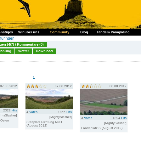
nstiges
Wir über uns
Community
Blog
Tandem Paragliding
hüringen
en (4/7) / Kommentare (0)
lanung
Wetter
Download
1
07.08.2012
07.08.2012
08.08.2012
2322
Hits
4
Votes
1856
Hits
ghtySlasher]
[MightySlasher]
3
Votes
1894
Hits
g Osten
Startplatz Richtung NNO
[MightySlasher]
(August 2012)
Landeplatz S (August 2012)