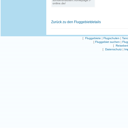
sondershausen.homepage.t-
online.de/
Zurück zu den Fluggebietdetails
[
Fluggebiete
|
Flugschulen
|
Tand
[
Fluggebiet suchen
|
Flu
[
Reiseber
[
Datenschutz
|
Im