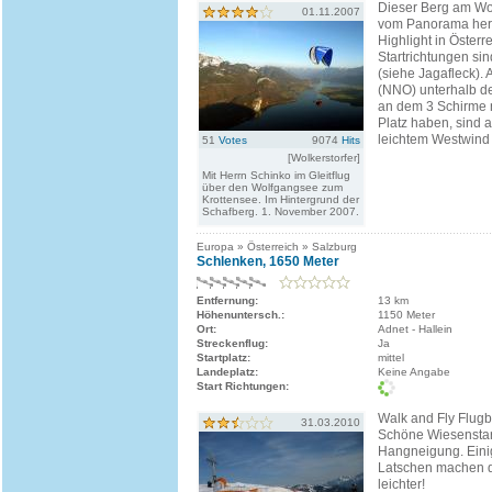
Dieser Berg am Wo
01.11.2007
vom Panorama her 
Highlight in Österr
Startrichtungen s
(siehe Jagafleck). 
(NNO) unterhalb de
an dem 3 Schirme
Platz haben, sind a
leichtem Westwind 
51
Votes
9074
Hits
[Wolkerstorfer]
Mit Herrn Schinko im Gleitflug
über den Wolfgangsee zum
Krottensee. Im Hintergrund der
Schafberg. 1. November 2007.
Europa » Österreich » Salzburg
Schlenken, 1650 Meter
Entfernung:
13 km
Höhenuntersch.:
1150 Meter
Ort:
Adnet - Hallein
Streckenflug:
Ja
Startplatz:
mittel
Landeplatz:
Keine Angabe
Start Richtungen:
Walk and Fly Flugb
31.03.2010
Schöne Wiesenstart
Hangneigung. Eini
Latschen machen da
leichter!