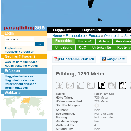
Fluggebiete
Flugschulen
Reisen
So
Login
Home
»
Fluggebiete
»
Europa
»
Österreich
»
Sal
Fluggebiet
Bilder (4)
Videos
Reiseberi
Umgebung
OLC
Unterkünfte
Routenp
Registrieren
Passwort vergessen
Neu hier? Fragen?
PDF siteGUIDE erstellen
Google Earth
Was ist paragliding365?
Häufig gestellte Fragen
Erfassen
Filbling, 1250 Meter
Fluggebiet erfassen
Flugschule erfassen
Reisebericht erfassen
Termin erfassen
Weltkarte
Talort:
Fuschl am See
Höhe Talort:
730 Meter
Höhenunterschied:
520 Meter
Start Richtungen:
Seilbahn:
Nein
Streckenflug:
Keine Angabe
Soaring:
Keine Angabe
Windenschlepp:
Nein
Walk and Fly:
Ja
Ski and Fly:
Nein