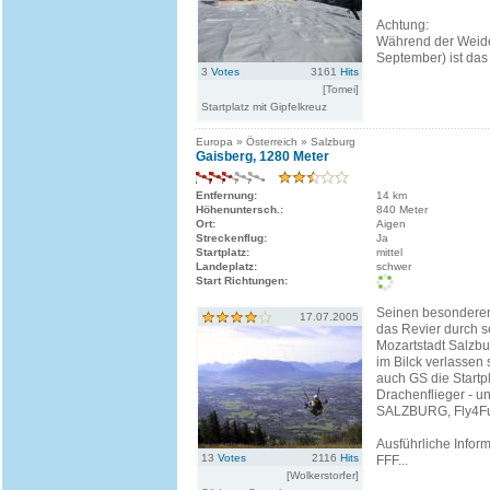
Achtung:
Während der Weide
September) ist das
3
Votes
3161
Hits
[Tomei]
Startplatz mit Gipfelkreuz
Europa » Österreich » Salzburg
Gaisberg, 1280 Meter
Entfernung:
14 km
Höhenuntersch.:
840 Meter
Ort:
Aigen
Streckenflug:
Ja
Startplatz:
mittel
Landeplatz:
schwer
Start Richtungen:
Seinen besondere
17.07.2005
das Revier durch s
Mozartstadt Salzbu
im Bilck verlassen
auch GS die Startpl
Drachenflieger - u
SALZBURG, Fly4Fun
Ausführliche Infor
13
Votes
2116
Hits
FFF...
[Wolkerstorfer]