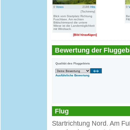
0
Votes
2186
Hits
0
[Tschimmy]
Blick vom Startplatz Richtung
Be
Fuschlsee. Am rechten
Fil
Bildschirmrand die untere
Wiese ist die Landemöglichkeit
mit Windsack.
[Bild hinzufügen]
Bewertung der Fluggebi
Qualität des Fluggebiets
Ausführliche Bewertung
Flug
Startrichtung Nord. Am Fu