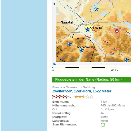
Fluggebiete in der Nähe (Radius: 50 km)
Europa » Österreich » Salzburg
Zwölferhorn, 12er-Horn, 1522 Meter
Entfernung:
7 km
Höhenuntersch.:
765 bis 905 Meter
Ort:
St. Gilgen
Streckenflug:
Ja
Startplatz:
leicht
Landeplatz:
mittel
Start Richtungen: