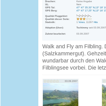
Drachen:
Keine Angabe
UL:
Nein
GPS Tal:
47° 47' 35.33'' N,13° 18' 1
GPS Berg:
47° 47' 17.25'' N,13° 16' 1
Qualität Fluggebiet:
Qualität dieser Seite:
Statistik:
1
Votes
, 11267
Hits
Adoption (User):
Tschimmy
seit 03.09.200
Zuletzt bearbeitet:
03.09.2007
Walk and Fly am Filbling.
(Salzkammergut). Gehzeit
wundarbar durch den Wal
Filblingsee vorbei. Die le
03.09.2007