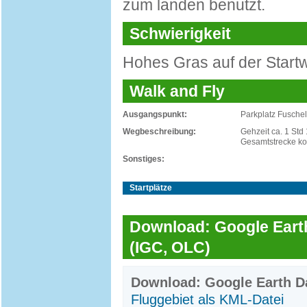
zum landen benutzt.
Schwierigkeit
Hohes Gras auf der Start
Walk and Fly
Ausgangspunkt:
Parkplatz Fusche
Wegbeschreibung:
Gehzeit ca. 1 Std
Gesamtstrecke kom
Sonstiges:
Startplätze
Download: Google Earth
(IGC, OLC)
Download: Google Earth Da
Fluggebiet als KML-Datei