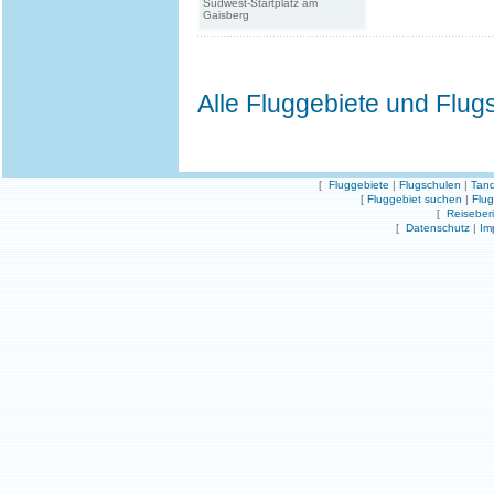
Südwest-Startplatz am
Gaisberg
Alle Fluggebiete und Flug
[
Fluggebiete
|
Flugschulen
|
Tand
[
Fluggebiet suchen
|
Flu
[
Reiseber
[
Datenschutz
|
Im