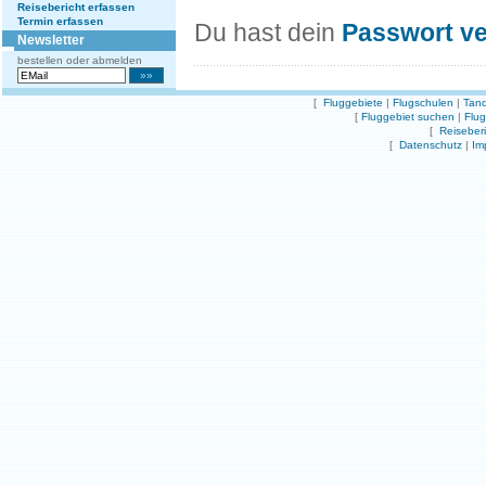
Reisebericht erfassen
Termin erfassen
Du hast dein
Passwort v
Newsletter
bestellen oder abmelden
[
Fluggebiete
|
Flugschulen
|
Tand
[
Fluggebiet suchen
|
Flu
[
Reiseber
[
Datenschutz
|
Im