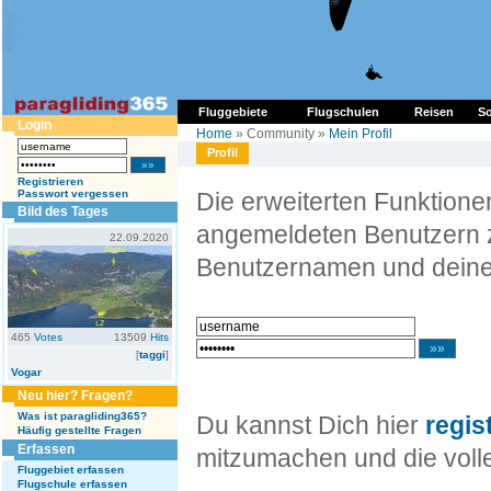
Fluggebiete
Flugschulen
Reisen
So
Login
Home
» Community »
Mein Profil
Profil
Registrieren
Passwort vergessen
Die erweiterten Funktion
Bild des Tages
angemeldeten Benutzern z
22.09.2020
Benutzernamen und deine
465
Votes
13509
Hits
[
taggi
]
Vogar
Neu hier? Fragen?
Was ist paragliding365?
Du kannst Dich hier
regis
Häufig gestellte Fragen
Erfassen
mitzumachen und die volle
Fluggebiet erfassen
Flugschule erfassen