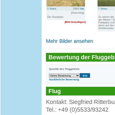
5
Votes
2665
Hits
7
Votes
[Greenling]
Der Startplatz
Zu sehen die
der Weser ! D
[Bild hinzufügen]
Parkplatz un
oben auf der
Straßenseite.
Mehr Bilder ansehen
Bewertung der Fluggebi
Qualität des Fluggebiets
Ausführliche Bewertung
Flug
Kontakt: Siegfried Ritterb
Tel.: +49 (0)5533/93242