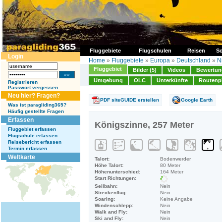
Fluggebiete
Flugschulen
Reisen
So
Login
Home
»
Fluggebiete
»
Europa
»
Deutschland
»
N
Fluggebiet
Bilder (5)
Videos
Bewertung
Umgebung
OLC
Unterkünfte
Routenp
Registrieren
Passwort vergessen
Neu hier? Fragen?
PDF siteGUIDE erstellen
Google Earth
Was ist paragliding365?
Häufig gestellte Fragen
Erfassen
Königszinne, 257 Meter
Fluggebiet erfassen
Flugschule erfassen
Reisebericht erfassen
Termin erfassen
Weltkarte
Talort:
Bodenwerder
Höhe Talort:
80 Meter
Höhenunterschied:
164 Meter
Start Richtungen:
Seilbahn:
Nein
Streckenflug:
Nein
Soaring:
Keine Angabe
Windenschlepp:
Nein
Walk and Fly:
Nein
Ski and Fly:
Nein