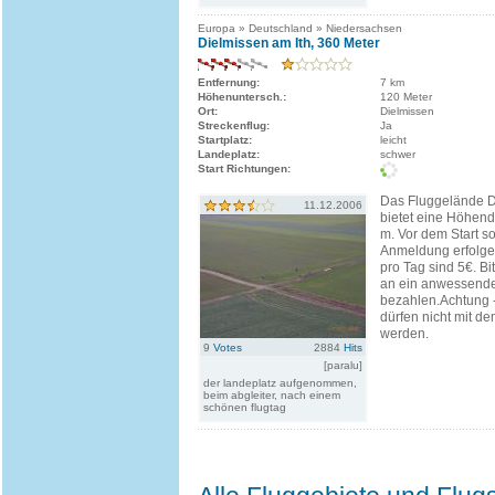
Europa » Deutschland » Niedersachsen
Dielmissen am Ith, 360 Meter
Entfernung:
7 km
Höhenuntersch.:
120 Meter
Ort:
Dielmissen
Streckenflug:
Ja
Startplatz:
leicht
Landeplatz:
schwer
Start Richtungen:
Das Fluggelände D
11.12.2006
bietet eine Höhend
m. Vor dem Start so
Anmeldung erfolge
pro Tag sind 5€. B
an ein anwessende
bezahlen.Achtung 
dürfen nicht mit d
werden.
9
Votes
2884
Hits
[paralu]
der landeplatz aufgenommen,
beim abgleiter, nach einem
schönen flugtag