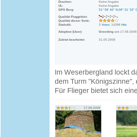
Drachen:
Keine Angabe
UL:
Keine Angabe
GPS Berg:
51° 58' 40'' N,09° 31' 33'' 
Qualität Fluggebiet:
Qualität dieser Seite:
Statistik:
3
Votes
, 14396
Hits
Adoption (User):
Greenling
seit 17.09.2006
Zuletzt bearbeitet:
31.05.2009
Im Weserbergland lockt d
dem Turm "Königszinne", 
Für Flieger bietet sich ei
17.09.2006