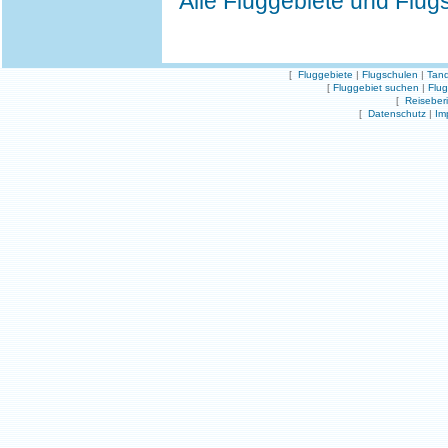
Alle Fluggebiete und Flug
[
Fluggebiete
|
Flugschulen
|
Tand
[
Fluggebiet suchen
|
Flu
[
Reiseber
[
Datenschutz
|
Im