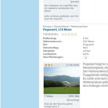
[paralu]
der startplatz ist ungefähr das
rot makierte landeplatz die
wiese
sehr schönes gelände zum hin
und her machen
Europa » Deutschland » Niedersachsen
Pegestorf, 174 Meter
Entfernung:
6 km
Höhenuntersch.:
104 Meter
Ort:
Pegestorf
Streckenflug:
Nein
Startplatz:
schwer
Landeplatz:
leicht
Start Richtungen:
Pegestorf liegt im
17.09.2006
Weserbergland, dir
Der Höhenuntersch
Fluggelände beträg
Es sollte erst nac
Wetteranalyse gef
den Anfänger nicht
7
Votes
2491
Hits
[Greenling]
Erst ab der Kannte gehts
richtig hoch !!