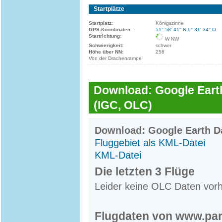
Startplätze
Startplatz:
Königszinne
GPS-Koordinaten:
51° 58' 41'' N,9° 31' 34'' O
Startrichtung:
W NW
Schwierigkeit:
schwer
Höhe über NN:
256
Von der Drachenrampe
Download: Google Earth
(IGC, OLC)
Download: Google Earth Da
Fluggebiet als KML-Datei
KML-Datei
Die letzten 3 Flüge
Leider keine OLC Daten vor
Flugdaten von www.par