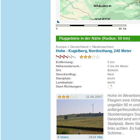
Fluggebiete in der Nähe (Radius: 50 km)
Europa » Deutschland » Niedersachsen
Hohe - Kugelberg, Nordosthang, 240 Meter
Entfernung:
5 km
Höhenuntersch.:
0 bis 84 Meter
Ort:
Brökeln
Streckenflug:
Nein
Startplatz:
leicht
Landeplatz:
leicht
Start Richtungen:
Hohe im Weserberg
11.06.2007
Fliegern eine Höhe
ungefähr 90 m und 
anfängerfreundlic
Stundenlanges Soar
Gelandet wird am 
Startplatz. Beim St
links achten. Es h
Schirme...
9
Votes
2634
Hits