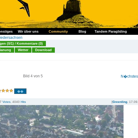
nstiges
Wir über uns
Community
Blog
Tandem Paragliding
iedersachsen
en (0/1) / Kommentare (0)
lanung
Wetter
Download
Bild 4 von 5
N�chstes 
7
Votes
, 4040
Hits
[
Greenling
, 17.09