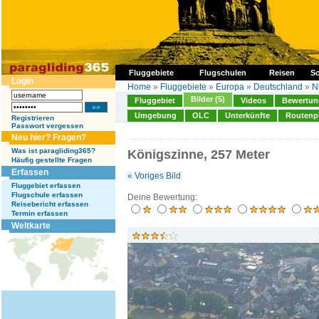
Fluggebiete
Flugschulen
Reisen
So
Login
Home
»
Fluggebiete
»
Europa
»
Deutschland
»
N
Bilder (5)
Fluggebiet
Videos
Bewertung
Umgebung
OLC
Unterkünfte
Routenp
Registrieren
Passwort vergessen
Neu hier? Fragen?
Was ist paragliding365?
Königszinne, 257 Meter
Häufig gestellte Fragen
Erfassen
« Voriges Bild
Fluggebiet erfassen
Flugschule erfassen
Deine Bewertung:
Reisebericht erfassen
Termin erfassen
Weltkarte