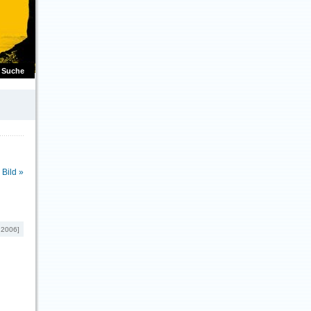
Suche
Bild »
.2006]