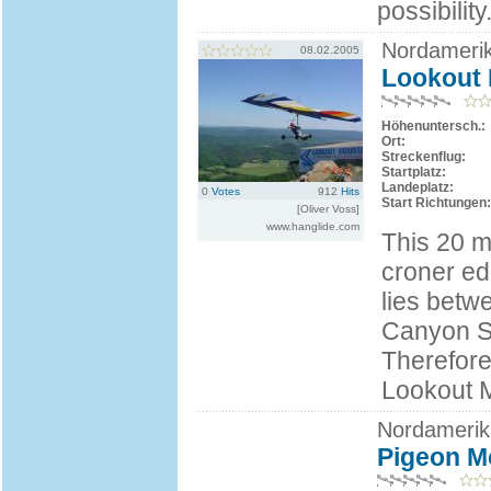
possibility
Nordamerik
08.02.2005
Lookout 
Höhenuntersch.:
Ort:
Streckenflug:
Startplatz:
Landeplatz:
0
Votes
912
Hits
Start Richtungen:
[Oliver Voss]
www.hanglide.com
This 20 m
croner ed
lies betw
Canyon St
Therefore
Lookout Mo
Nordamerik
Pigeon M