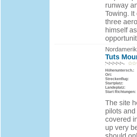
runway and
Towing. It
three aer
himself as
opportunit
Nordamerik
Tuts Moun
Höhenuntersch.:
Ort:
Streckenflug:
Startplatz:
Landeplatz:
Start Richtungen:
The site h
pilots and 
covered in
up very be
should onl