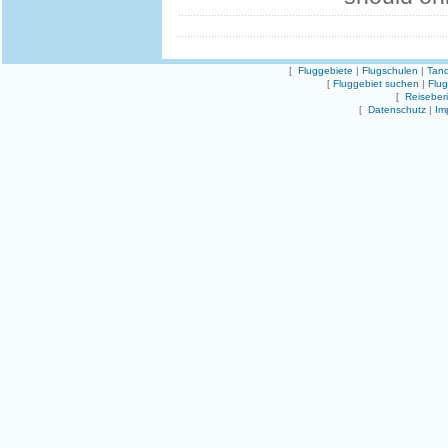
[
Fluggebiete
|
Flugschulen
|
Tand
[
Fluggebiet suchen
|
Flu
[
Reiseber
[
Datenschutz
|
Im