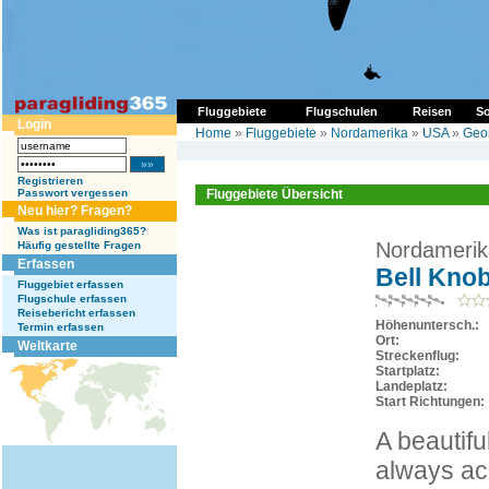
Fluggebiete
Flugschulen
Reisen
So
Login
Home
»
Fluggebiete
»
Nordamerika
»
USA
»
Geo
Registrieren
Passwort vergessen
Fluggebiete Übersicht
Neu hier? Fragen?
Was ist paragliding365?
Nordamerik
Häufig gestellte Fragen
Erfassen
Bell Knob
Fluggebiet erfassen
Flugschule erfassen
Reisebericht erfassen
Höhenuntersch.:
Termin erfassen
Ort:
Weltkarte
Streckenflug:
Startplatz:
Landeplatz:
Start Richtungen:
A beautifu
always acc