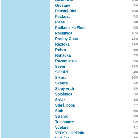
Nová Hola
Orešany
54
Panský Diel
108
Pecková
54
Plese
98
Podkonické Pleše
95
Poludnica
165
Predny Choc
124
Raztoka
194
Rebro
49
Rohacka
75
Ruzomberok
95
Sever
194
SIGORD
40
Sikora
100
Skalice
34
Slepý vrch
54
Sološnica
26
Srňák
35
Stará Kopa
71
Stoh
60
Stranik
76
Tri chotáre
92
Včeláre
41
VEĽKÝ LOPENÍK
90