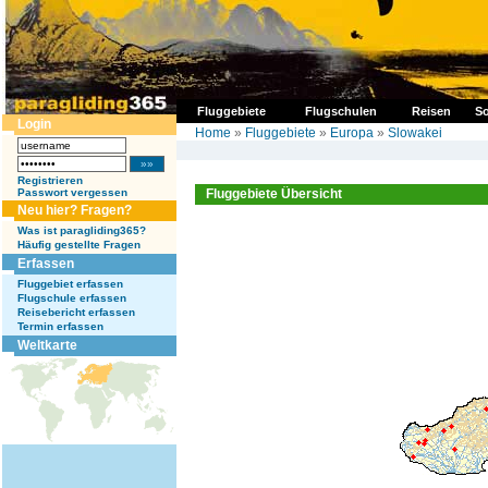
Fluggebiete
Flugschulen
Reisen
So
Login
Home
»
Fluggebiete
»
Europa
»
Slowakei
Registrieren
Passwort vergessen
Fluggebiete Übersicht
Neu hier? Fragen?
Was ist paragliding365?
Häufig gestellte Fragen
Erfassen
Fluggebiet erfassen
Flugschule erfassen
Reisebericht erfassen
Termin erfassen
Weltkarte