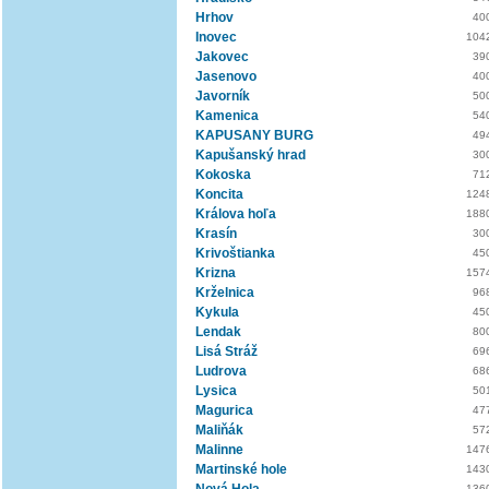
Hrhov
40
Inovec
104
Jakovec
39
Jasenovo
40
Javorník
50
Kamenica
54
KAPUSANY BURG
49
Kapušanský hrad
30
Kokoska
71
Koncita
124
Králova hoľa
188
Krasín
30
Krivoštianka
45
Krizna
157
Krželnica
96
Kykula
45
Lendak
80
Lisá Stráž
69
Ludrova
68
Lysica
50
Magurica
47
Maliňák
57
Malinne
147
Martinské hole
143
136