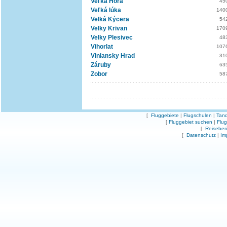
Veľká Hora
45
Veľká lúka
140
Velká Kýcera
54
Velky Krivan
170
Velky Plesivec
48
Vihorlat
107
Viniansky Hrad
31
Záruby
63
Zobor
58
[
Fluggebiete
|
Flugschulen
|
Tand
[
Fluggebiet suchen
|
Flu
[
Reiseber
[
Datenschutz
|
Im