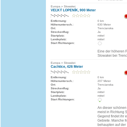
Europa » Slowakei
VEĽKÝ LOPENÍK, 900 Meter
Entfernung:
0 km
Höhenuntersch.:
630 Meter
Ort:
Trencianska
Streckenflug:
Ja
Startplatz:
mittel
Landeplatz:
mittel
Start Richtungen:
Eine der höheren F
Slowakei bei Trenc
Europa » Slowakei
Cachtice, 426 Meter
Entfernung:
0 km
Höhenuntersch.:
207 Meter
Ort:
Trencianska
Streckenflug:
Ja
Startplatz:
mittel
Landeplatz:
mittel
Start Richtungen:
An dieser schönen 
meist in Richtung 
Gegend findet ihr 
Gebiete. Manche 
behaupten auf der 