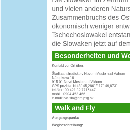
Die Slowakei, im Zentrum 
und vielen anderen Natur
Zusammenbruchs des Ostbl
ökonomisch weniger entwi
Tschechoslowakei entstand
die Slowaken jetzt auf de
Besonderheiten und 
Kontakt vor Ort über:
Školiace stredisko v Novom Meste nad Váhom
Nálepkova 16
915 01 Nové Mesto nad Váhom
GPS pozícia: N 48° 45,286' E 17° 49,873'
tel./fax : 00 421 32 7715447
mobil : 0904 453 466
e-mail: ivo-sia@nm.psg.sk
Walk and Fly
Ausgangspunkt:
Wegbeschreibung: