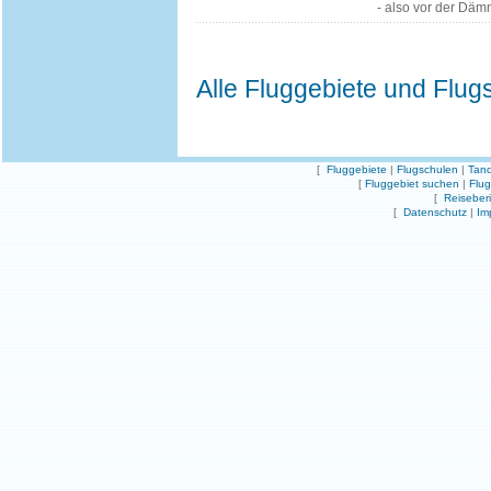
- also vor der Däm
Alle Fluggebiete und Flug
[
Fluggebiete
|
Flugschulen
|
Tand
[
Fluggebiet suchen
|
Flu
[
Reiseber
[
Datenschutz
|
Im