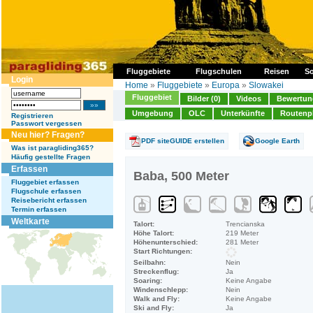
Fluggebiete
Flugschulen
Reisen
So
Login
Home
»
Fluggebiete
»
Europa
»
Slowakei
Fluggebiet
Bilder (0)
Videos
Bewertung
Umgebung
OLC
Unterkünfte
Routenp
Registrieren
Passwort vergessen
Neu hier? Fragen?
PDF siteGUIDE erstellen
Google Earth
Was ist paragliding365?
Häufig gestellte Fragen
Erfassen
Baba, 500 Meter
Fluggebiet erfassen
Flugschule erfassen
Reisebericht erfassen
Termin erfassen
Weltkarte
Talort:
Trencianska
Höhe Talort:
219 Meter
Höhenunterschied:
281 Meter
Start Richtungen:
Seilbahn:
Nein
Streckenflug:
Ja
Soaring:
Keine Angabe
Windenschlepp:
Nein
Walk and Fly:
Keine Angabe
Ski and Fly:
Ja