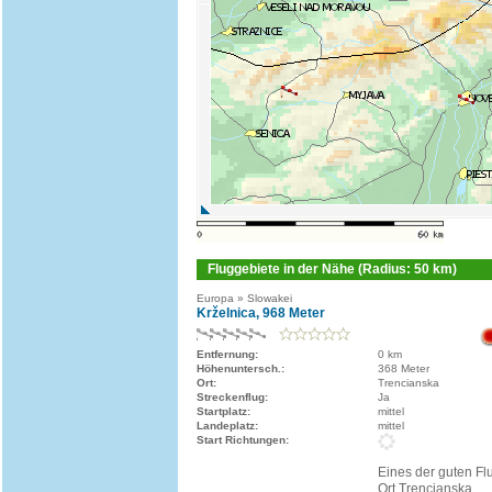
Fluggebiete in der Nähe (Radius: 50 km)
Europa » Slowakei
Krželnica, 968 Meter
Entfernung:
0 km
Höhenuntersch.:
368 Meter
Ort:
Trencianska
Streckenflug:
Ja
Startplatz:
mittel
Landeplatz:
mittel
Start Richtungen:
Eines der guten F
Ort Trencianska.