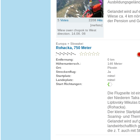
Ausbildungsgeländ
Gelandet wird auf 
Wiese ca. 4 km nör
5
Votes
2208
Hits
der Pension und Gas
[mefisto]
Wiew ower chopok to West
direction. 14.06. 06
Europa » Slowakei
Rohacka, 750 Meter
Entfernung:
0 km
Höhenuntersch.:
146 Meter
Ort:
Plostin
Streckenflug:
Ja
Startplatz:
mittel
Landeplatz:
mittel
Start Richtungen:
Die Flugseite ist ei
der Niederen Tatra
Liptovsky Mikulas b
(Rohacka).
Der kleine Startplat
Soaring- und Therm
Gelandet wird auf 
landwirtschaftlich 
die z. T. auch mit S