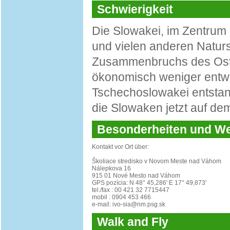
Schwierigkeit
Die Slowakei, im Zentrum 
und vielen anderen Natur
Zusammenbruchs des Ostbl
ökonomisch weniger entwi
Tschechoslowakei entstand
die Slowaken jetzt auf de
Besonderheiten und 
Kontakt vor Ort über:
Školiace stredisko v Novom Meste nad Váhom
Nálepkova 16
915 01 Nové Mesto nad Váhom
GPS pozícia: N 48° 45,286' E 17° 49,873'
tel./fax : 00 421 32 7715447
mobil : 0904 453 466
e-mail: ivo-sia@nm.psg.sk
Walk and Fly