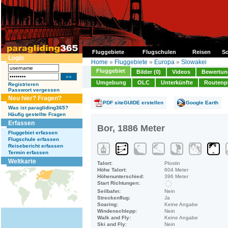
Fluggebiete
Flugschulen
Reisen
So
Login
Home
»
Fluggebiete
»
Europa
»
Slowakei
Fluggebiet
Bilder (0)
Videos
Bewertung
Umgebung
OLC
Unterkünfte
Routenp
Registrieren
Passwort vergessen
Neu hier? Fragen?
PDF siteGUIDE erstellen
Google Earth
Was ist paragliding365?
Häufig gestellte Fragen
Erfassen
Bor, 1886 Meter
Fluggebiet erfassen
Flugschule erfassen
Reisebericht erfassen
Termin erfassen
Weltkarte
Talort:
Plostin
Höhe Talort:
604 Meter
Höhenunterschied:
396 Meter
Start Richtungen:
Seilbahn:
Nein
Streckenflug:
Ja
Soaring:
Keine Angabe
Windenschlepp:
Nein
Walk and Fly:
Keine Angabe
Ski and Fly:
Nein