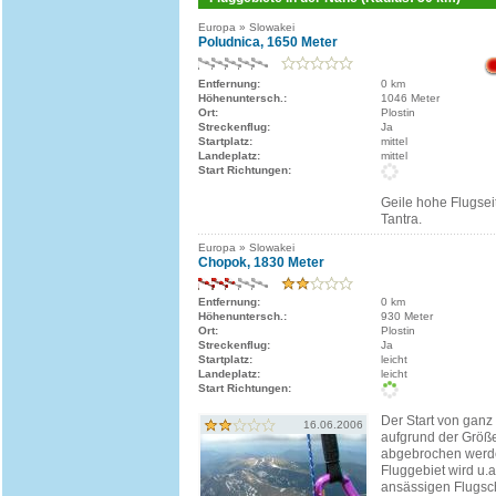
Europa » Slowakei
Poludnica, 1650 Meter
Entfernung:
0 km
Höhenuntersch.:
1046 Meter
Ort:
Plostin
Streckenflug:
Ja
Startplatz:
mittel
Landeplatz:
mittel
Start Richtungen:
Geile hohe Flugsei
Tantra.
Europa » Slowakei
Chopok, 1830 Meter
Entfernung:
0 km
Höhenuntersch.:
930 Meter
Ort:
Plostin
Streckenflug:
Ja
Startplatz:
leicht
Landeplatz:
leicht
Start Richtungen:
Der Start von gan
16.06.2006
aufgrund der Größe
abgebrochen werd
Fluggebiet wird u.
ansässigen Flugsc