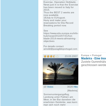
Exercise, Operation Hotblade.
News just in is that the Exercise
has been moved to Italy for
2015.
Thus the BEST 2 weeks are
now available.
18July to 01August.
Hurry and make your
reservations for this Record
Breaking period now.
See
https://www.eda.europa.eu/info-
hub/news/2014/07/31/hot-
blade-2014-meets-all-training-
objectives
For details contact
arnold@paraglideportugal.com
Europa » Portugal
23.03.2007
Madeira - Eine Ins
Zuviele Gummihälse,
geschlossen werden
10
Votes
3026
Hits
[Madeira]
Sonnenuntergangsflug,
Landung unter Palmen am
Meer, in der Bar daneben die
ersehnten Getränke, was kann
man sich noch mehr