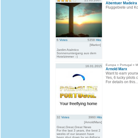
21.03.2007
Abentuer Madeira
Fluggebiete und Ko
6
Votes
5358
Hits
[Marlon]
Jardim Atalntico
Sonnenuntergang aus dem
Hotelzimmer :-)
Europa » Portugal » 
16.01.2015
Arnold Marx
Want to earn yourse
Yes, 6 lucky pilots c
For details on this...
32
Votes
3960
Hits
[ArnoldMarx]
Great,Great,Great News
For the last 3 years, the best 2
weeks of our season have
been shut down by an Airforce