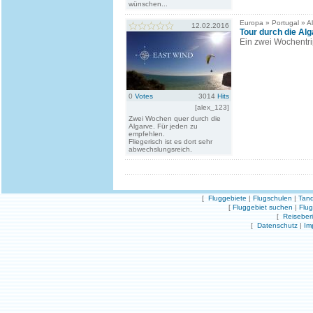
wünschen...
Europa » Portugal » A
12.02.2016
Tour durch die Al
Ein zwei Wochentri
0
Votes
3014
Hits
[alex_123]
Zwei Wochen quer durch die
Algarve. Für jeden zu
empfehlen.
Fliegerisch ist es dort sehr
abwechslungsreich.
[
Fluggebiete
|
Flugschulen
|
Tand
[
Fluggebiet suchen
|
Flu
[
Reiseber
[
Datenschutz
|
Im