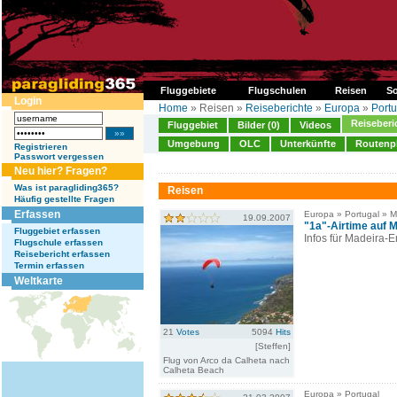
Fluggebiete
Flugschulen
Reisen
So
Login
Home
» Reisen »
Reiseberichte
»
Europa
»
Portu
Reiseberi
Fluggebiet
Bilder (0)
Videos
Umgebung
OLC
Unterkünfte
Routenp
Registrieren
Passwort vergessen
Neu hier? Fragen?
Was ist paragliding365?
Reisen
Häufig gestellte Fragen
Erfassen
Europa » Portugal » M
19.09.2007
"1a"-Airtime auf 
Fluggebiet erfassen
Infos für Madeira-E
Flugschule erfassen
Reisebericht erfassen
Termin erfassen
Weltkarte
21
Votes
5094
Hits
[Steffen]
Flug von Arco da Calheta nach
Calheta Beach
Europa » Portugal