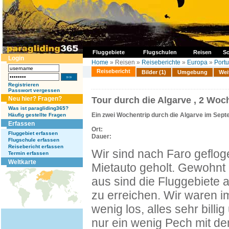
Fluggebiete
Flugschulen
Reisen
So
Login
Home
» Reisen »
Reiseberichte
»
Europa
»
Portu
Reisebericht
Bilder (1)
Umgebung
Wei
Registrieren
Passwort vergessen
Neu hier? Fragen?
Tour durch die Algarve , 2 Woc
Was ist paragliding365?
Ein zwei Wochentrip durch die Algarve im Sep
Häufig gestellte Fragen
Erfassen
Ort:
Fluggebiet erfassen
Dauer:
Flugschule erfassen
Reisebericht erfassen
Wir sind nach Faro geflog
Termin erfassen
Weltkarte
Mietauto geholt. Gewohnt h
aus sind die Fluggebiete a
zu erreichen. Wir waren i
wenig los, alles sehr billi
nur ein wenig Pech mit de