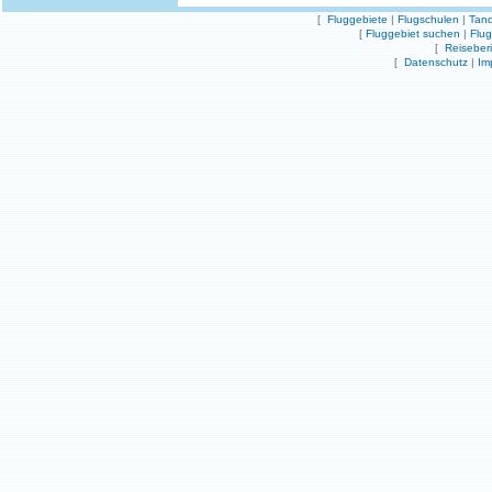
[
Fluggebiete
|
Flugschulen
|
Tand
[
Fluggebiet suchen
|
Flu
[
Reiseber
[
Datenschutz
|
Im