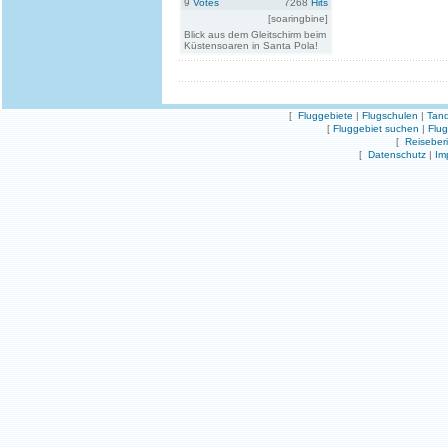
9
Votes
7268
Hits
[soaringbine]
Blick aus dem Gleitschirm beim
Küstensoaren in Santa Pola!
[
Fluggebiete
|
Flugschulen
|
Tand
[
Fluggebiet suchen
|
Flu
[
Reiseber
[
Datenschutz
|
Im