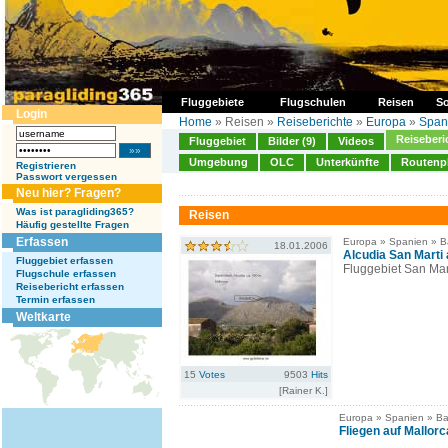
Fluggebiete
Flugschulen
Reisen
So
Login
Home
» Reisen »
Reiseberichte
»
Europa
»
Span
Reiseberi
Fluggebiet
Bilder (9)
Videos
Umgebung
OLC
Unterkünfte
Routenp
Registrieren
Passwort vergessen
Neu hier? Fragen?
Was ist paragliding365?
Reisen
Häufig gestellte Fragen
Erfassen
Europa » Spanien » B
18.01.2006
Alcudia San Marti 
Fluggebiet erfassen
Fluggebiet San Mart
Flugschule erfassen
Reisebericht erfassen
Termin erfassen
Weltkarte
15
Votes
9503
Hits
[Rainer K.]
Europa » Spanien » Ba
Fliegen auf Mallorc