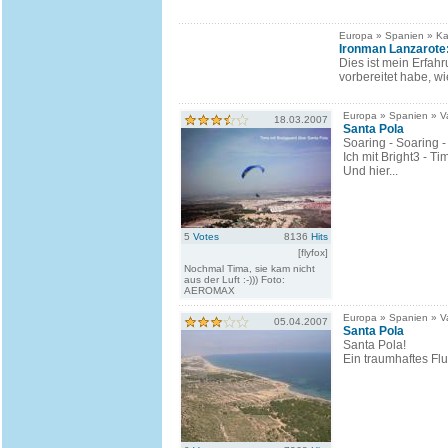
Europa » Spanien » Ka
Ironman Lanzarote
Dies ist mein Erfah
vorbereitet habe, wi
Europa » Spanien » V
18.03.2007
Santa Pola
Soaring - Soaring -
Ich mit Bright3 - 
Und hier...
5
Votes
8136
Hits
[flyfox]
Nochmal Tima, sie kam nicht
aus der Luft :-))) Foto:
AEROMAX
Europa » Spanien » V
05.04.2007
Santa Pola
Santa Pola!
Ein traumhaftes Fl