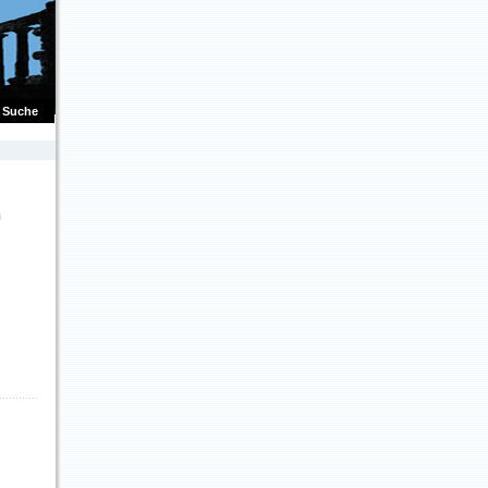
Suche
m