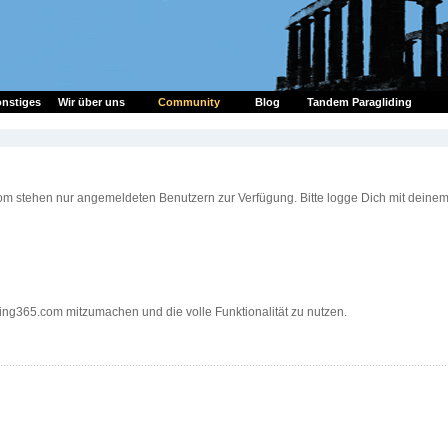
nstiges
Wir über uns
Community
Blog
Tandem Paragliding
om stehen nur angemeldeten Benutzern zur Verfügung. Bitte logge Dich mit deine
ding365.com mitzumachen und die volle Funktionalität zu nutzen.