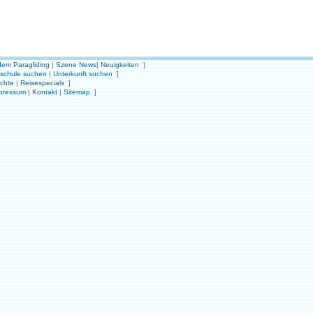
em Paragliding
|
Szene News
|
Neuigkeiten
]
gschule suchen
|
Unterkunft suchen
]
ichte
|
Reisespecials
]
pressum
|
Kontakt
|
Sitemap
]