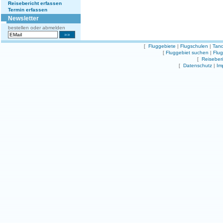
Reisebericht erfassen
Termin erfassen
Newsletter
bestellen oder abmelden
[
Fluggebiete
|
Flugschulen
|
Tand
[
Fluggebiet suchen
|
Flu
[
Reiseber
[
Datenschutz
|
Im