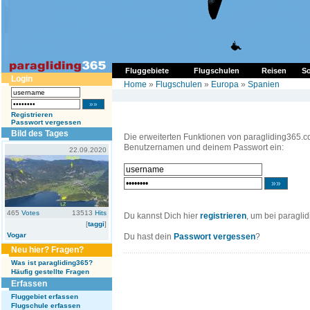
Fluggebiete
Flugschulen
Reisen
So
Login
Home
»
Flugschulen
»
Europa
»
Spanien
Registrieren
Passwort vergessen
Bild des Tages
Die erweiterten Funktionen von paragliding365.c
Benutzernamen und deinem Passwort ein:
22.09.2020
465
Votes
13513
Hits
Du kannst Dich hier
registrieren
, um bei paragli
[
taggi
]
Vogar
Du hast dein
Passwort vergessen
?
Neu hier? Fragen?
Was ist paragliding365?
Häufig gestellte Fragen
Erfassen
Fluggebiet erfassen
Flugschule erfassen