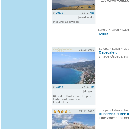
https://www.yout
0
Votes
2972
Hits
[manfredd5]
Meduno Spielwiese
Europa » Italien » Lati
norma
Europa » Italien » Ligu
31.10.2007
Ospedaletti
7 Tage Ospedaletti
0
Votes
7614
Hits
[dragon]
Über den Dächer von Ospad.
hinten sieht man den
Landeplatz
Europa » Italien » Tren
27.11.2006
Rundreise durch d
Eine Woche mit de