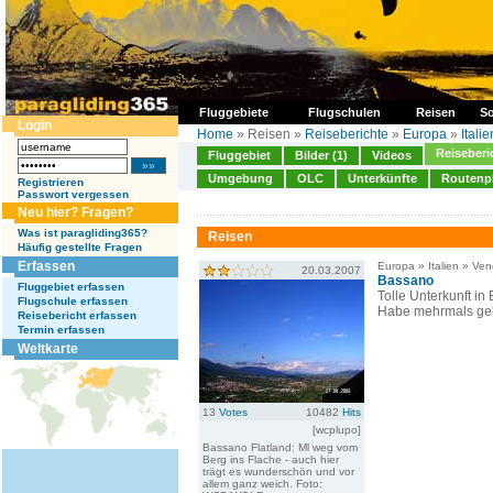
Fluggebiete
Flugschulen
Reisen
So
Login
Home
» Reisen »
Reiseberichte
»
Europa
»
Italie
Reiseberi
Fluggebiet
Bilder (1)
Videos
Umgebung
OLC
Unterkünfte
Routenp
Registrieren
Passwort vergessen
Neu hier? Fragen?
Was ist paragliding365?
Reisen
Häufig gestellte Fragen
Erfassen
Europa » Italien » Ven
20.03.2007
Bassano
Fluggebiet erfassen
Tolle Unterkunft i
Flugschule erfassen
Habe mehrmals gebu
Reisebericht erfassen
Termin erfassen
Weltkarte
13
Votes
10482
Hits
[wcplupo]
Bassano Flatland: Ml weg vom
Berg ins Flache - auch hier
trägt es wunderschön und vor
allem ganz weich. Foto: