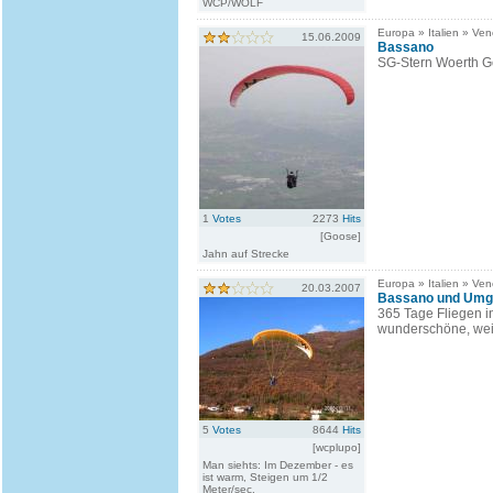
WCP/WOLF
Europa » Italien » Ven
15.06.2009
Bassano
SG-Stern Woerth G
1
Votes
2273
Hits
[Goose]
Jahn auf Strecke
Europa » Italien » Ven
20.03.2007
Bassano und Umge
365 Tage Fliegen i
wunderschöne, wei
5
Votes
8644
Hits
[wcplupo]
Man siehts: Im Dezember - es
ist warm, Steigen um 1/2
Meter/sec.