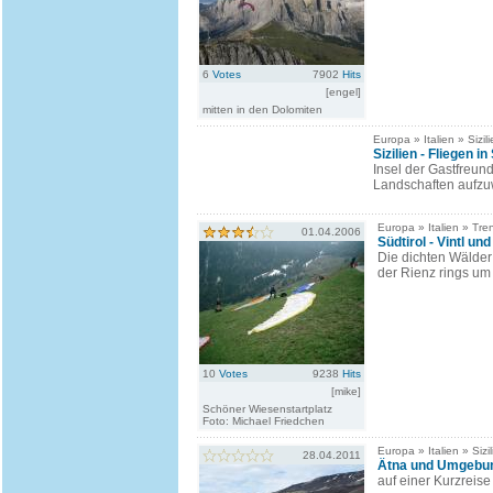
6
Votes
7902
Hits
[engel]
mitten in den Dolomiten
Europa » Italien » Sizil
Sizilien - Fliegen in 
Insel der Gastfreun
Landschaften aufzu
Europa » Italien » Tren
01.04.2006
Südtirol - Vintl u
Die dichten Wälder 
der Rienz rings um V
10
Votes
9238
Hits
[mike]
Schöner Wiesenstartplatz
Foto: Michael Friedchen
Europa » Italien » Sizil
28.04.2011
Ätna und Umgebu
auf einer Kurzreis