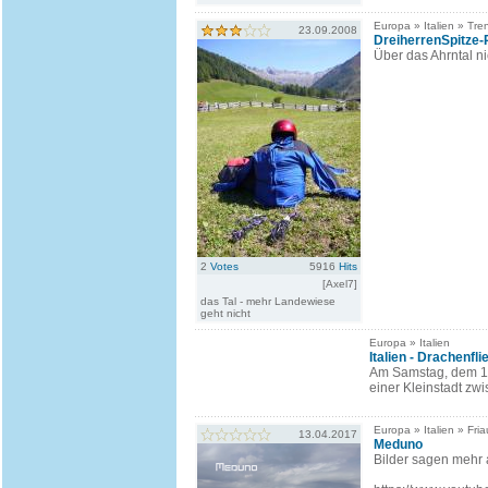
Europa » Italien » Tren
23.09.2008
DreiherrenSpitze-P
Über das Ahrntal n
2
Votes
5916
Hits
[Axel7]
das Tal - mehr Landewiese
geht nicht
Europa » Italien
Italien - Drachenfl
Am Samstag, dem 11.
einer Kleinstadt zw
Europa » Italien » Fria
13.04.2017
Meduno
Bilder sagen mehr a