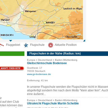
Fluggebiet
Flugschule
Aktuelle Position
Flugschulen in der Nähe (Radius: km)
Europa » Deutschland » Baden-Württemberg
Gleitschirmschule Bodensee
Goethestr. 17
78333 Stockach
www.gs-bodensee.de
Entfernung: 41 km
In unserer Flugschule werden die Flugschüler nicht in Masse
abgefertigt sondern frei nach dem Motto "klein aber fein". Auc
eine äußerst...
ür
Europa » Deutschland » Baden-Württemberg
ist auf den Club
Ultraleicht Flugschule Martin Scheible
iloten können das