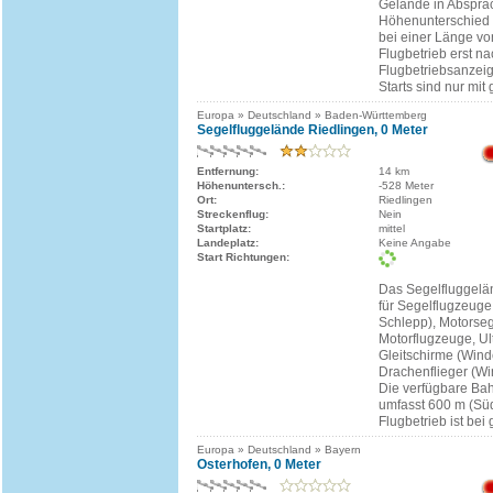
Gelände in Abspra
Höhenunterschied 
bei einer Länge vo
Flugbetrieb erst n
Flugbetriebsanzeig
Starts sind nur mit 
Europa » Deutschland » Baden-Württemberg
Segelfluggelände Riedlingen, 0 Meter
Entfernung:
14 km
Höhenuntersch.:
-528 Meter
Ort:
Riedlingen
Streckenflug:
Nein
Startplatz:
mittel
Landeplatz:
Keine Angabe
Start Richtungen:
Das Segelfluggelän
für Segelflugzeuge
Schlepp), Motorseg
Motorflugzeuge, Ul
Gleitschirme (Win
Drachenflieger (Wi
Die verfügbare Ba
umfasst 600 m (Süd
Flugbetrieb ist bei 
Europa » Deutschland » Bayern
Osterhofen, 0 Meter