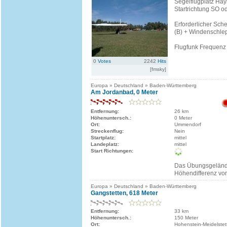
Segelflugplatz Hay
Startrichtung SO 
Erforderlicher Sch
(B) + Windenschle
Flugfunk Frequenz
0
Votes
2242
Hits
[fmsky]
Europa » Deutschland » Baden-Württemberg
Am Jordanbad, 0 Meter
Entfernung:
26 km
Höhenuntersch.:
0 Meter
Ort:
Ummendorf
Streckenflug:
Nein
Startplatz:
mittel
Landeplatz:
mittel
Start Richtungen:
Das Übungsgelände
Höhendifferenz von
Europa » Deutschland » Baden-Württemberg
Gangstetten, 618 Meter
Entfernung:
33 km
Höhenuntersch.:
150 Meter
Ort:
Hohenstein-Meidelstet