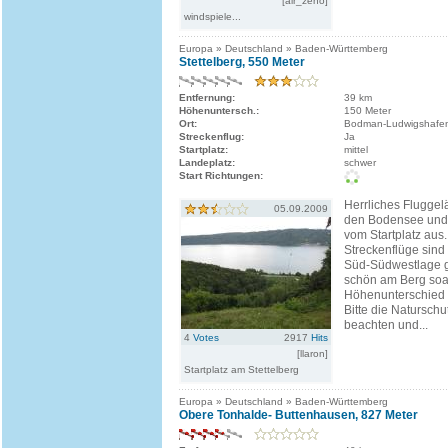
[air_zeno]
windspiele...
Europa » Deutschland » Baden-Württemberg
Stettelberg, 550 Meter
Entfernung:
39 km
Höhenuntersch.:
150 Meter
Ort:
Bodman-Ludwigshafe
Streckenflug:
Ja
Startplatz:
mittel
Landeplatz:
schwer
Start Richtungen:
Herrliches Fluggelä
05.09.2009
den Bodensee und d
vom Startplatz aus.
Streckenflüge sind 
Süd-Südwestlage gu
schön am Berg soa
Höhenunterschied b
Bitte die Natursch
beachten und...
4
Votes
2917
Hits
[llaron]
Startplatz am Stettelberg
Europa » Deutschland » Baden-Württemberg
Obere Tonhalde- Buttenhausen, 827 Meter