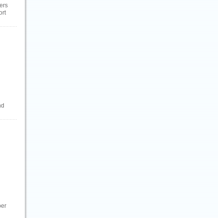
ers
ort
nd
ber