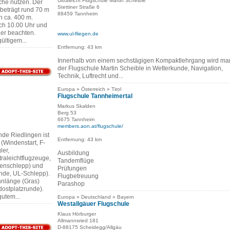
Ultraleicht Flugschule Martin Scheible
che nutzen. Der
Stettiner Straße 6
beträgt rund 70 m
88459 Tannheim
n ca. 400 m.
ach 10.00 Uhr und
er beachten.
www.ul-fliegen.de
gültigem...
Entfernung: 43 km
Innerhalb von einem sechstägigen Kompaktlehrgang wird ma
der Flugschule Martin Scheible in Wetterkunde, Navigation,
Technik, Luftrecht und...
Europa » Österreich » Tirol
Flugschule Tannheimertal
Markus Skalden
Berg 53
6675 Tannheim
members.aon.at/flugschule/
de Riedlingen ist
Entfernung: 43 km
 (Windenstart, F-
ler,
Ausbildung
traleichtflugzeuge,
Tandemflüge
denschlepp) und
Prüfungen
nde, UL-Schlepp).
Flugbetreuung
hnlänge (Gras)
Parashop
ostplatzrunde).
gutem...
Europa » Deutschland » Bayern
Westallgäuer Flugschule
Klaus Hörburger
Allmannsried 181
D-88175 Scheidegg/Allgäu