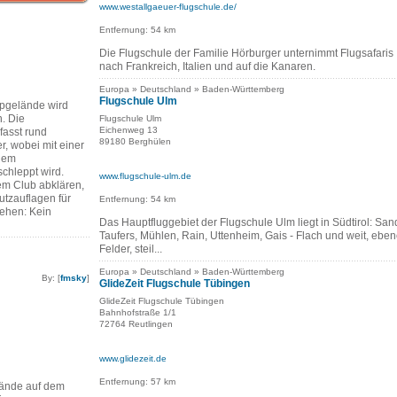
www.westallgaeuer-flugschule.de/
Entfernung: 54 km
Die Flugschule der Familie Hörburger unternimmt Flugsafaris
nach Frankreich, Italien und auf die Kanaren.
Europa » Deutschland » Baden-Württemberg
Flugschule Ulm
pgelände wird
. Die
Flugschule Ulm
Eichenweg 13
fasst rund
89180 Berghülen
r, wobei mit einer
inem
hleppt wird.
www.flugschule-ulm.de
dem Club abklären,
utzauflagen für
Entfernung: 54 km
ehen: Kein
Das Hauptfluggebiet der Flugschule Ulm liegt in Südtirol: San
Taufers, Mühlen, Rain, Uttenheim, Gais - Flach und weit, ebe
Felder, steil...
Europa » Deutschland » Baden-Württemberg
By: [
fmsky
]
GlideZeit Flugschule Tübingen
GlideZeit Flugschule Tübingen
Bahnhofstraße 1/1
72764 Reutlingen
www.glidezeit.de
Entfernung: 57 km
ände auf dem