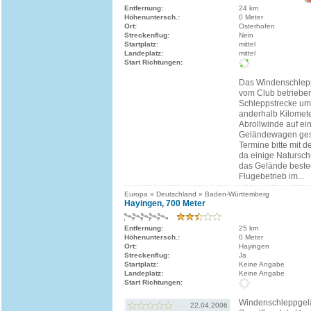
Entfernung:
24 km
Höhenuntersch.:
0 Meter
Ort:
Osterhofen
Streckenflug:
Nein
Startplatz:
mittel
Landeplatz:
mittel
Start Richtungen:
Das Windenschlep
vom Club betrieben
Schleppstrecke um
anderhalb Kilomete
Abrollwinde auf e
Geländewagen gesc
Termine bitte mit 
da einige Natursch
das Gelände beste
Flugebetrieb im...
Europa » Deutschland » Baden-Württemberg
Hayingen, 700 Meter
Entfernung:
25 km
Höhenuntersch.:
0 Meter
Ort:
Hayingen
Streckenflug:
Ja
Startplatz:
Keine Angabe
Landeplatz:
Keine Angabe
Start Richtungen:
Windenschleppgel
22.04.2006