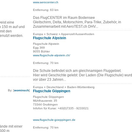
www.aerocenter.ch
Entfernung: 63 km
Das FlugCENTER im Raum Bodensee
Gleitschirm, Delta, Motorschirm, Para-Trike, Zubehör, in
eist eine
Zusammenarbeit mit AeroTEST.ch DHV...
n 150 m auf und
mit den
Europa » Schweiz » Appenzell Ausserrhoden
enutzt werden.
Flugschule Alpstein
Flugschule Alpstein
Egg 369
9055 Bühler
www.flugschule-alpstein.ch/
Entfernung: 70 km
Die Schule befindet sich am gleichnamigen Fluggebiet.
Hier wird Geschichte gelebt: Der Laden (Die Flugschule) wur
vor über 23 Jahren...
Europa » Deutschland » Baden-Württemberg
By: [
wominsch
]
Flugschule Göppingen
Flugschule Göppingen
Mühlhauserstr. 35
73344 Gruibingen
Infofon für Kurse: +40(0)7335 - 9233021
www.flugschule-goeppingen.de
nde mit einer
Entfernung: 70 km
1600 m