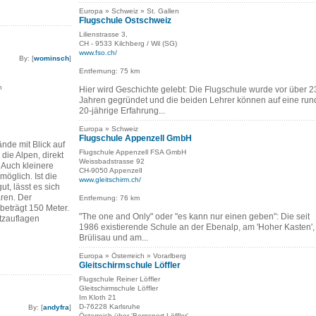
Europa » Schweiz » St. Gallen
Flugschule Ostschweiz
Lilienstrasse 3,
CH - 9533 Kilchberg / Wil (SG)
www.fso.ch/
By: [
wominsch
]
Entfernung: 75 km
n
Hier wird Geschichte gelebt: Die Flugschule wurde vor über 2
Jahren gegründet und die beiden Lehrer können auf eine run
20-jährige Erfahrung...
Europa » Schweiz
Flugschule Appenzell GmbH
nde mit Blick auf
Flugschule Appenzell FSA GmbH
ie Alpen, direkt
Weissbadstrasse 92
 Auch kleinere
CH-9050 AppenzelI
möglich. Ist die
www.gleitschirm.ch/
t, lässt es sich
ren. Der
Entfernung: 76 km
eträgt 150 Meter.
"The one and Only" oder "es kann nur einen geben": Die seit
utzauflagen
1986 existierende Schule an der Ebenalp, am 'Hoher Kasten', 
Brülisau und am...
Europa » Österreich » Vorarlberg
Gleitschirmschule Löffler
Flugschule Reiner Löffler
Gleitschirmschule Löffler
Im Kloth 21
D-76228 Karlsruhe
By: [
andyfra
]
Österreich über 'Bergsport-Löffler'