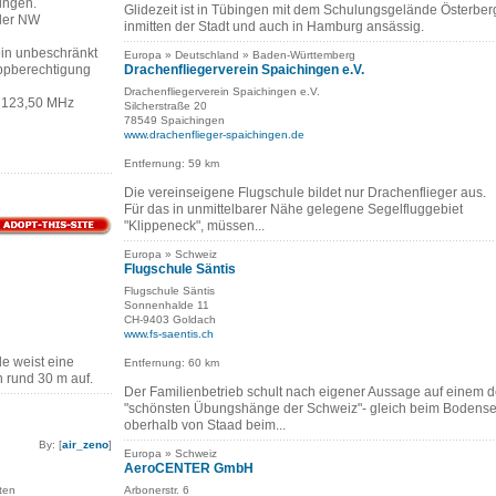
ingen.
Glidezeit ist in Tübingen mit dem Schulungsgelände Österber
oder NW
inmitten der Stadt und auch in Hamburg ansässig.
ein unbeschränkt
Europa » Deutschland » Baden-Württemberg
ppberechtigung
Drachenfliegerverein Spaichingen e.V.
Drachenfliegerverein Spaichingen e.V.
 123,50 MHz
Silcherstraße 20
78549 Spaichingen
www.drachenflieger-spaichingen.de
Entfernung: 59 km
Die vereinseigene Flugschule bildet nur Drachenflieger aus.
Für das in unmittelbarer Nähe gelegene Segelfluggebiet
"Klippeneck", müssen...
Europa » Schweiz
Flugschule Säntis
Flugschule Säntis
Sonnenhalde 11
CH-9403 Goldach
www.fs-saentis.ch
 weist eine
Entfernung: 60 km
 rund 30 m auf.
Der Familienbetrieb schult nach eigener Aussage auf einem d
"schönsten Übungshänge der Schweiz"- gleich beim Bodens
oberhalb von Staad beim...
By: [
air_zeno
]
Europa » Schweiz
AeroCENTER GmbH
ten
Arbonerstr. 6