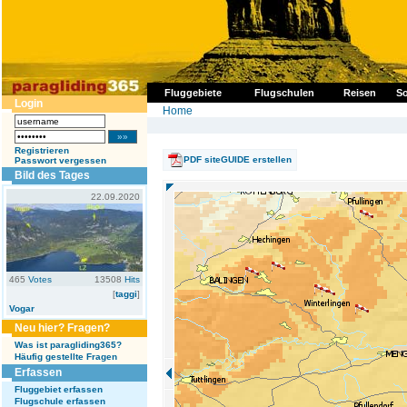
Fluggebiete
Flugschulen
Reisen
So
Login
Home
Registrieren
PDF siteGUIDE erstellen
Passwort vergessen
Bild des Tages
22.09.2020
465
Votes
13508
Hits
[
taggi
]
Vogar
Neu hier? Fragen?
Was ist paragliding365?
Häufig gestellte Fragen
Erfassen
Fluggebiet erfassen
Flugschule erfassen