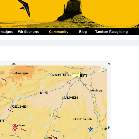
nstiges
Wir über uns
Community
Blog
Tandem Paragliding