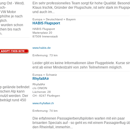
ung Ost - West).
Ein sehr professionelles Team sorgt für hohe Qualität. Besond
och-
Klaus Irschik, Gründer der Flugschule, ist sehr stark im Flugsp
 VW Motor
und auch im...
pphöhe je nach
Europa » Deutschland » Bayern
lich.
HABIS Flugsport
n wurden schon
chen bis nach
HABIS Flugsport
Marienplatz 20
n.
87509 Immenstadt
www.habis.de
Entfernung: 73 km
Leider gibt es keine Informationen über Fluggebiete. Kurse si
erst ab einer Mindestzahl von zehn Teilnehmern möglich.
Europa » Schweiz
RhyfallAir
RhyfallAir
 gelände befindet
c/o ONION
ischen Alp kann
Lächenstr. 28
nutzt werden. Der
CH - 8247 Flurlingen
beträgt rund 450
www.rhyfallair.ch
Entfernung: 74 km
Die erfahrenen Passagierberufspiloten warten mit ein paar
brisanten Specials auf - so geht es mit einem Passagierflug ü
den Rheinfall, immerhin...