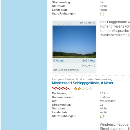
Streckenflug:
Ja
Startplatz:
leicht
Landeplatz:
leicht
Start Richtungen:
Das Fluggelände w
12.09.2008
Höhendifferenz vo
kann in Absprache 
"Wolkenkratzern" g
0
Votes
2494
Hits
[air_zeno]
die Schleppstrecke
Europa » Deutschland » Baden-Württemberg
Mindersdorf Schleppgelände, 0 Meter
Entfernung:
33 km
Höhenuntersch.:
0 Meter
Ort:
Mindersdorf
Streckenflug:
Ja
Startplatz:
leicht
Landeplatz:
leicht
Start Richtungen:
Windenschleppgelä
Strecke von rund 