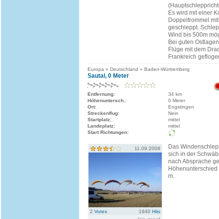
(Hauptschleppricht
Es wird mit einer K
Doppeltrommel mit
geschleppt. Schle
Wind bis 500m mög
Bei guten Ostlage
Flüge mit dem Dra
Frankreich gefloge
Europa » Deutschland » Baden-Württemberg
Sautal, 0 Meter
Entfernung:
34 km
Höhenuntersch.:
0 Meter
Ort:
Engstingen
Streckenflug:
Nein
Startplatz:
mittel
Landeplatz:
mittel
Start Richtungen:
Das Windenschlepp
11.09.2008
sich in der Schwäb
nach Absprache ge
Höhenunterschied 
m.
2
Votes
1940
Hits