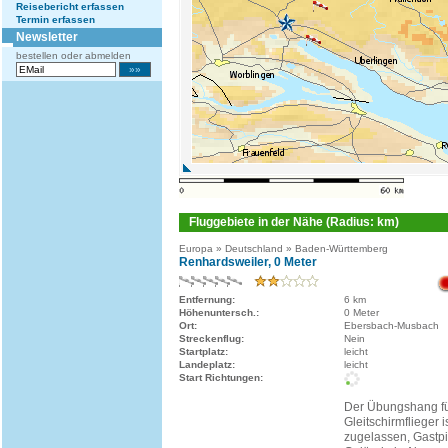
Reisebericht erfassen
Termin erfassen
Newsletter
bestellen oder abmelden
Fluggebiete in der Nähe (Radius: km)
Europa » Deutschland » Baden-Württemberg
Renhardsweiler, 0 Meter
Entfernung:
6 km
Höhenuntersch.:
0 Meter
Ort:
Ebersbach-Musbach
Streckenflug:
Nein
Startplatz:
leicht
Landeplatz:
leicht
Start Richtungen:
Der Übungshang f
Gleitschirmflieger 
zugelassen, Gastp