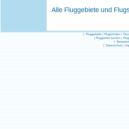
Alle Fluggebiete und Flu
[
Fluggebiete
|
Flugschulen
|
Tand
[
Fluggebiet suchen
|
Flu
[
Reiseber
[
Datenschutz
|
Im