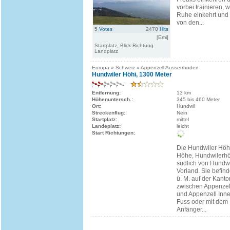
vorbei trainieren, 
Ruhe einkehrt und
von den...
5
Votes
2470
Hits
[Emi]
Startplatz, Blick Richtung
Landplatz
Europa » Schweiz » Appenzell Ausserrhoden
Hundwiler Höhi, 1300 Meter
Entfernung:
13 km
Höhenuntersch.:
345 bis 460 Meter
Ort:
Hundwil
Streckenflug:
Nein
Startplatz:
mittel
Landeplatz:
leicht
Start Richtungen:
Die Hundwiler Höh
Höhe, Hundwilerhöh
südlich von Hundwi
Vorland. Sie befind
ü. M. auf der Kant
zwischen Appenzel
und Appenzell Inne
Fuss oder mit dem B
Anfänger...