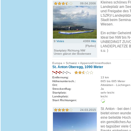
Kleines schönes Fl
09.04.2006
Landeplatz am See 
und Freigabe des 
LSZR)! Landeplätz
Stadt beim Semina
Wiesen.
Ein echter Geheimt
Ideal bei NW bis N
9
Votes
4369
Hits
UNBEDINGT ZUV
[Flydoc]
LANDEPLAETZE BE
s.u. )
Startplatz Richtung NW
Unten glänzt der Bodensee
Europa » Schweiz » Appenzell Innerrhoden
St. Anton Oberegg, 1090 Meter
Entfernung:
13 km
Höhenuntersch.:
665 bis 685 Meter
Ort:
Altstätten - Lüchingen
Streckenflug:
Ja
Startplatz:
sehr leicht
Landeplatz:
leicht
Start Richtungen:
St. Anton - bei den 
24.03.2015
bietet einen wunde
eine beliebte Hoch
ein gemütliches Au
wo tagsüber viele 
Freaks einkehren u