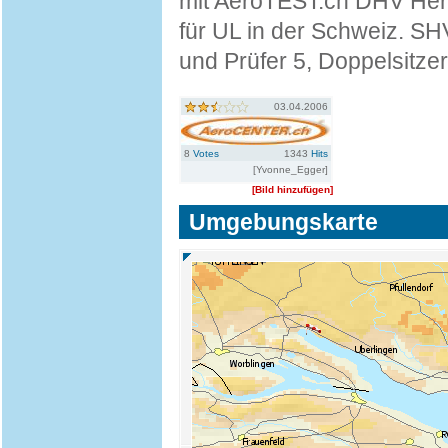
mit AeroTEST.ch DHV Her
für UL in der Schweiz. SH
und Prüfer 5, Doppelsitze
03.04.2006
8
Votes
1343
Hits
[Yvonne_Egger]
[Bild hinzufügen]
Umgebungskarte