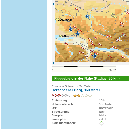
Fluggebiete in der Nähe (Radius: 50 km)
Europa » Schweiz » St. Gallen
Rorschacher Berg, 960 Meter
Entfernung:
10 km
Höhenuntersch.:
565 Meter
Ort:
Rorschach
Streckenflug:
Nein
Startplatz:
leicht
Landeplatz:
mittel
Start Richtungen: