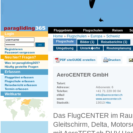
Fluggebiete
Flugschulen
Reisen
So
Login
Home
»
Flugschulen
»
Europa
»
Schweiz
Flugschule
Bilder (1)
Reiseberichte (1)
Umgebung
Unterk�nfte
Routenplanung
Registrieren
Passwort vergessen
Neu hier? Fragen?
PDF siteGUIDE erstellen
Drucken
Was ist paragliding365?
Häufig gestellte Fragen
Erfassen
AeroCENTER GmbH
Fluggebiet erfassen
Flugschule erfassen
Talort:
Reisebericht erfassen
Adresse:
Arbonerstr. 6
Termin erfassen
Telefon:
+41 71 220 00 04
Weltkarte
eMail
info@aerocenter.ch
www
www.aerocenter.ch
Statistik:
13013
Hits
Das FlugCENTER im Rau
Gleitschirm, Delta, Motor