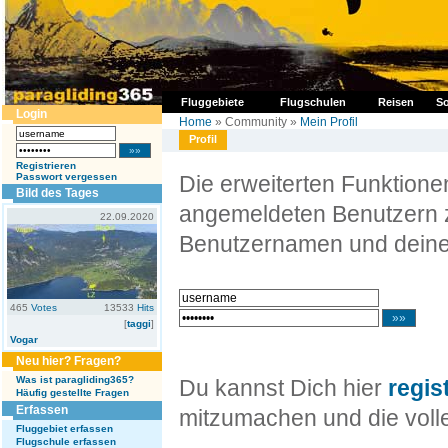
Fluggebiete
Flugschulen
Reisen
So
Login
Home
» Community »
Mein Profil
Profil
Registrieren
Passwort vergessen
Die erweiterten Funktion
Bild des Tages
angemeldeten Benutzern z
22.09.2020
Benutzernamen und deine
465
Votes
13533
Hits
[
taggi
]
Vogar
Neu hier? Fragen?
Was ist paragliding365?
Du kannst Dich hier
regis
Häufig gestellte Fragen
Erfassen
mitzumachen und die volle
Fluggebiet erfassen
Flugschule erfassen