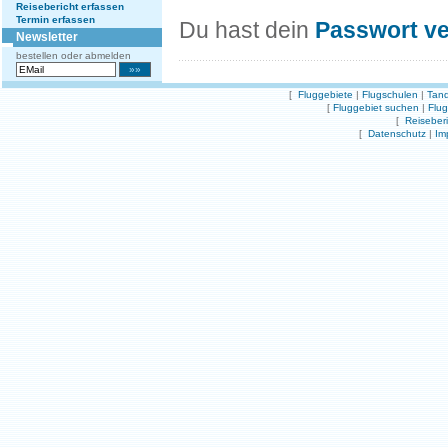
Reisebericht erfassen
Termin erfassen
Du hast dein
Passwort v
Newsletter
bestellen oder abmelden
[
Fluggebiete
|
Flugschulen
|
Tand
[
Fluggebiet suchen
|
Flu
[
Reiseber
[
Datenschutz
|
Im