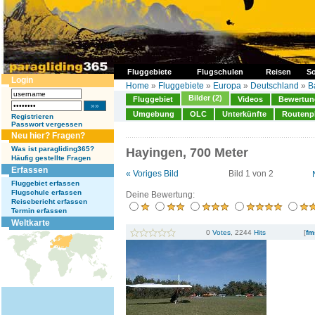
Fluggebiete
Flugschulen
Reisen
So
Login
Home
»
Fluggebiete
»
Europa
»
Deutschland
»
B
Bilder (2)
Fluggebiet
Videos
Bewertung
Umgebung
OLC
Unterkünfte
Routenp
Registrieren
Passwort vergessen
Neu hier? Fragen?
Was ist paragliding365?
Hayingen, 700 Meter
Häufig gestellte Fragen
Erfassen
« Voriges Bild
Bild 1 von 2
Fluggebiet erfassen
Flugschule erfassen
Deine Bewertung:
Reisebericht erfassen
Termin erfassen
Weltkarte
0
Votes
, 2244
Hits
[
fm