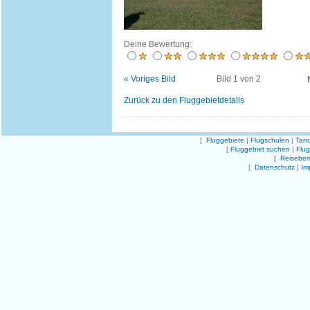
Deine Bewertung:
« Voriges Bild
Bild 1 von 2
Zurück zu den Fluggebietdetails
[
Fluggebiete
|
Flugschulen
|
Tand
[
Fluggebiet suchen
|
Flu
[
Reiseber
[
Datenschutz
|
Im