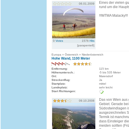
Eines der vielen g
06.01.2009
rund um die Haupts
!!!MTMA Malacky!!!
0
Votes
1576
Hits
[parapente8]
Europa » Österreich » Niederösterreich
Hohe Wand, 1100 Meter
Entfernung:
115 km
Höhenuntersch.:
-5 bis 535 Meter
Ort:
Maiersdorf
Streckenflug:
Ja
Startplatz:
mittel
Landeplatz:
sehr leicht
Start Richtungen:
Das von Wien aus
09.10.2008
Gebiet. Gerade bei
Südostwindlagen is
ausgezeichnetes So
Termik ist manchma
dass Einsteiger di
meiden sollten (Fr