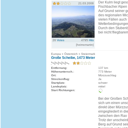
Der Kulm liegt gesc
21.03.2008
Fischbacher Alpen
Auf Grund seiner 
des regionalen Micr
vielen Fällen auch 
Wetterbedingungen 
Durch den Stubenb
bei nicht fliegbare
26
Votes
4795
Hits
[heimomartin]
Europa » Österreich » Steiermark
Große Scheibe, 1473 Meter
Entfernung:
137 km
Höhenuntersch.:
773 Meter
Ort:
Mürzzuschlag
Streckenflug:
Ja
Startplatz:
schwer
Landeplatz:
mittel
Start Richtungen:
Bei der Großen Sc
sich um einen unsc
direkt über Mürzzu
eingegliedert in di
zwischen den Rax 
Trotz der unschein
Berg auf Grund sei