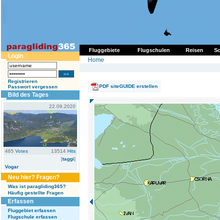
Fluggebiete
Flugschulen
Reisen
So
Login
Home
Registrieren
PDF siteGUIDE erstellen
Passwort vergessen
Bild des Tages
22.09.2020
465
Votes
13514
Hits
[
taggi
]
Vogar
Neu hier? Fragen?
Was ist paragliding365?
Häufig gestellte Fragen
Erfassen
Fluggebiet erfassen
Flugschule erfassen