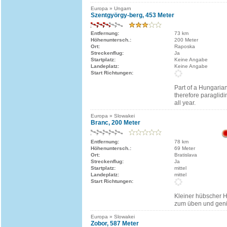
Europa » Ungarn
Szentgyörgy-berg, 453 Meter
Entfernung:
73 km
Höhenuntersch.:
200 Meter
Ort:
Raposka
Streckenflug:
Ja
Startplatz:
Keine Angabe
Landeplatz:
Keine Angabe
Start Richtungen:
Part of a Hungaria
therefore paraglidin
all year.
Europa » Slowakei
Branc, 200 Meter
Entfernung:
78 km
Höhenuntersch.:
69 Meter
Ort:
Bratislava
Streckenflug:
Ja
Startplatz:
mittel
Landeplatz:
mittel
Start Richtungen:
Kleiner hübscher H
zum üben und geni
Europa » Slowakei
Zobor, 587 Meter