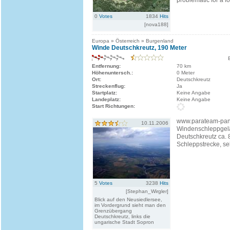
problematic for a f
0
Votes
1834
Hits
[nova188]
Europa » Österreich » Burgenland
Winde Deutschkreutz, 190 Meter
Entfernung:
70 km
Höhenuntersch.:
0 Meter
Ort:
Deutschkreutz
Streckenflug:
Ja
Startplatz:
Keine Angabe
Landeplatz:
Keine Angabe
Start Richtungen:
www.parateam-pan
10.11.2006
Windenschleppgel
Deutschkreutz ca.
Schleppstrecke, seh
5
Votes
3238
Hits
[Stephan_Wirgler]
Blick auf den Neusiedlersee,
im Vordergrund sieht man den
Grenzübergang
Deutschkreutz, links die
ungarische Stadt Sopron