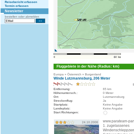
Reisebericht erfassen
Termin erfassen
Newsletter
bestellen oder abmelden
Fluggebiete in der Nähe (Radius: km)
Europa » Österreich » Burgenland
Winde Lutzmannsburg, 206 Meter
Entfernung:
65 km
Höhenuntersch.:
0 Meter
Ort:
Lutzmannsburg
Streckenflug:
Ja
Startplatz:
Keine Angabe
Landeplatz:
Keine Angabe
Start Richtungen:
www.parateam-pan
24.10.2006
1. zugelassenes
Windenschleppzent