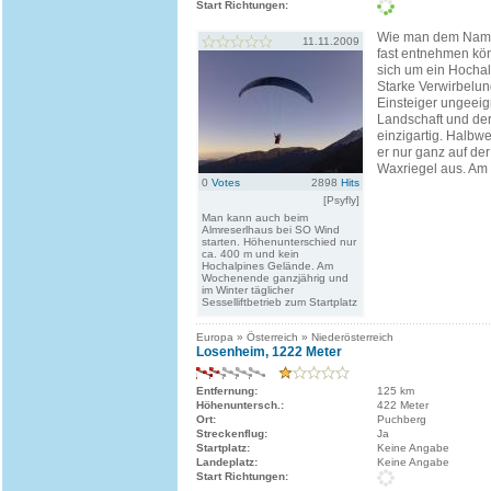
Start Richtungen:
Wie man dem Name
11.11.2009
fast entnehmen kön
sich um ein Hochal
Starke Verwirbelu
Einsteiger ungeei
Landschaft und der
einzigartig. Halbw
er nur ganz auf de
Waxriegel aus. Am G
0
Votes
2898
Hits
[Psyfly]
Man kann auch beim
Almreserlhaus bei SO Wind
starten. Höhenunterschied nur
ca. 400 m und kein
Hochalpines Gelände. Am
Wochenende ganzjährig und
im Winter täglicher
Sesselliftbetrieb zum Startplatz
Europa » Österreich » Niederösterreich
Losenheim, 1222 Meter
Entfernung:
125 km
Höhenuntersch.:
422 Meter
Ort:
Puchberg
Streckenflug:
Ja
Startplatz:
Keine Angabe
Landeplatz:
Keine Angabe
Start Richtungen: