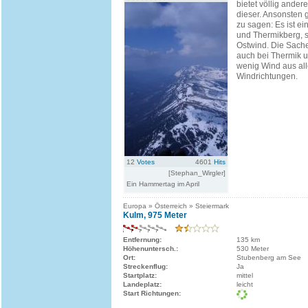
bietet völlig ander
dieser. Ansonsten g
zu sagen: Es ist ei
und Thermikberg, s
Ostwind. Die Sache 
auch bei Thermik u
wenig Wind aus al
Windrichtungen.
12
Votes
4601
Hits
[Stephan_Wirgler]
Ein Hammertag im April
Europa » Österreich » Steiermark
Kulm, 975 Meter
Entfernung:
135 km
Höhenuntersch.:
530 Meter
Ort:
Stubenberg am See
Streckenflug:
Ja
Startplatz:
mittel
Landeplatz:
leicht
Start Richtungen: