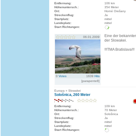
Entfernung:
106 km
Höhenuntersch.:
354 Meter
Ort:
Horné Orešany
Streckenflug:
Ja
Startplatz:
mittel
Landeplatz:
mittel
Start Richtungen:
Eine der bekannter
06.01.2009
der Slowakei.
!!!TMA Bratislava!!!
0
Votes
1639
Hits
[parapente8]
Europa » Slowakei
Sološnica, 260 Meter
Entfernung:
109 km
Höhenuntersch.:
70 Meter
Ort:
Sološnica
Streckenflug:
Ja
Startplatz:
mittel
Landeplatz:
mittel
Start Richtungen: