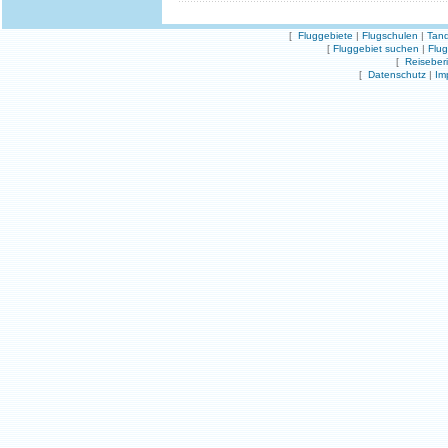
[
Fluggebiete
|
Flugschulen
|
Tand
[
Fluggebiet suchen
|
Flu
[
Reiseber
[
Datenschutz
|
Im