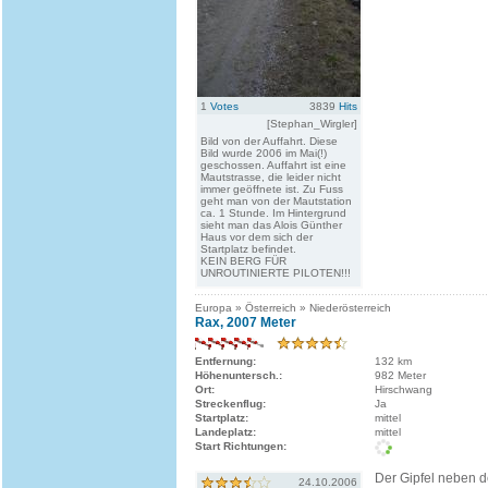
1
Votes
3839
Hits
[Stephan_Wirgler]
Bild von der Auffahrt. Diese
Bild wurde 2006 im Mai(!)
geschossen. Auffahrt ist eine
Mautstrasse, die leider nicht
immer geöffnete ist. Zu Fuss
geht man von der Mautstation
ca. 1 Stunde. Im Hintergrund
sieht man das Alois Günther
Haus vor dem sich der
Startplatz befindet.
KEIN BERG FÜR
UNROUTINIERTE PILOTEN!!!
Europa » Österreich » Niederösterreich
Rax, 2007 Meter
Entfernung:
132 km
Höhenuntersch.:
982 Meter
Ort:
Hirschwang
Streckenflug:
Ja
Startplatz:
mittel
Landeplatz:
mittel
Start Richtungen:
Der Gipfel neben
24.10.2006