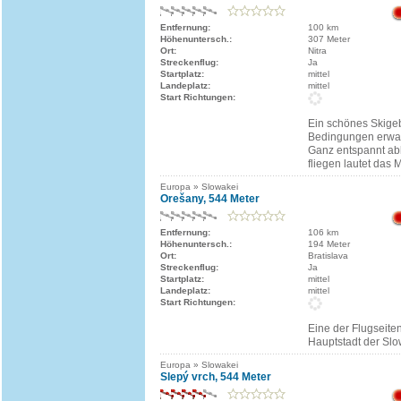
Entfernung:
100 km
Höhenuntersch.:
307 Meter
Ort:
Nitra
Streckenflug:
Ja
Startplatz:
mittel
Landeplatz:
mittel
Start Richtungen:
Ein schönes Skigebi
Bedingungen erwart
Ganz entspannt a
fliegen lautet das M
Europa » Slowakei
Orešany, 544 Meter
Entfernung:
106 km
Höhenuntersch.:
194 Meter
Ort:
Bratislava
Streckenflug:
Ja
Startplatz:
mittel
Landeplatz:
mittel
Start Richtungen:
Eine der Flugseite
Hauptstadt der Slo
Europa » Slowakei
Slepý vrch, 544 Meter