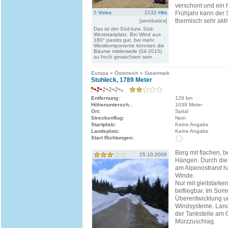
verschont und ein h
5
Votes
2132
Hits
Frühjahr kann der
thermisch sehr aktiv
[aerobatics]
Das ist der Süd-bzw. Süd-
Weststartplatz. Bei Wind aus
180° passts gut, bei mehr
Westkomponente könnten die
Bäume mittlerweile (04-2015)
zu hoch gewachsen sein.
Europa » Österreich » Steiermark
Stuhleck, 1789 Meter
Entfernung:
129 km
Höhenuntersch.:
1039 Meter
Ort:
Spital
Streckenflug:
Nein
Startplatz:
Keine Angabe
Landeplatz:
Keine Angabe
Start Richtungen:
Berg mit flachen, 
25.10.2006
Hängen. Durch die
am Alpenostrand hä
Winde.
Nur mit gleitstarke
befliegbar. Im Somm
Überentwicklung u
Windsysteme. Land
der Tankstelle am 
Mürzzuschlag.