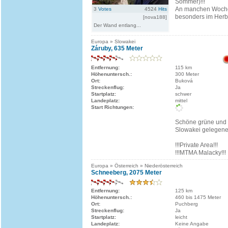
Sommer)!!!
An manchen Woch
3
Votes
4524
Hits
besonders im Herbs
[nova188]
Der Wand entlang...
Europa » Slowakei
Záruby, 635 Meter
Entfernung:
115 km
Höhenuntersch.:
300 Meter
Ort:
Buková
Streckenflug:
Ja
Startplatz:
schwer
Landeplatz:
mittel
Start Richtungen:
Schöne grüne und m
Slowakei gelegene 
!!!Private Area!!!
!!!MTMA Malacky!!!
Europa » Österreich » Niederösterreich
Schneeberg, 2075 Meter
Entfernung:
125 km
Höhenuntersch.:
460 bis 1475 Meter
Ort:
Puchberg
Streckenflug:
Ja
Startplatz:
leicht
Landeplatz:
Keine Angabe