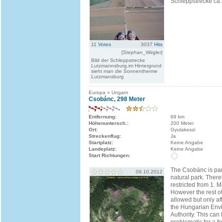
Schleppstrecke ca
11
Votes
3037
Hits
[Stephan_Wirgler]
Bild der Schleppstrecke
Lutzmannsburg,im Hintergrund
sieht man die Sonnentherme
Lutzmansburg
Europa » Ungarn
Csobánc, 298 Meter
Entfernung:
69 km
Höhenuntersch.:
200 Meter
Ort:
Gyulakeszi
Streckenflug:
Ja
Startplatz:
Keine Angabe
Landeplatz:
Keine Angabe
Start Richtungen:
The Csobánc is par
09.10.2012
natural park. There
restricted from 1. 
However the rest of
allowed but only aft
the Hungarian Env
Authority. This can