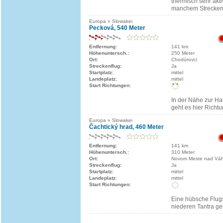
thermisch sehr akti
manchem Streckenf
Europa » Slowakei
Pecková, 540 Meter
Entfernung:
141 km
Höhenuntersch.:
250 Meter
Ort:
Chodúrovci
Streckenflug:
Ja
Startplatz:
mittel
Landeplatz:
mittel
Start Richtungen:
In der Nähe zur Ha
geht es hier Richt
Europa » Slowakei
Čachtický hrad, 460 Meter
Entfernung:
141 km
Höhenuntersch.:
310 Meter
Ort:
Novom Meste nad Vá
Streckenflug:
Ja
Startplatz:
mittel
Landeplatz:
mittel
Start Richtungen:
Eine hübsche Flugs
niederen Tantra ge