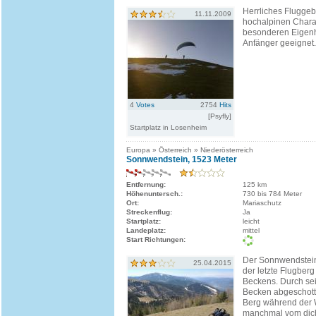
Herrliches Fluggebi
11.11.2009
hochalpinen Charak
besonderen Eigenhe
Anfänger geeignet.
4
Votes
2754
Hits
[Psyfly]
Startplatz in Losenheim
Europa » Österreich » Niederösterreich
Sonnwendstein, 1523 Meter
Entfernung:
125 km
Höhenuntersch.:
730 bis 784 Meter
Ort:
Mariaschutz
Streckenflug:
Ja
Startplatz:
leicht
Landeplatz:
mittel
Start Richtungen:
Der Sonnwendstein
25.04.2015
der letzte Flugber
Beckens. Durch sei
Becken abgeschotte
Berg während der 
manchmal vom dic